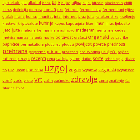
bilje
agroekologija
alkohol
biljna
benz
biljni
bitcoin
blockchain
chilli
biljke
domaći
eko
gljive
citrus
definicija
domaća
feferoni
fermentacija
fermentirani
hrana
grašak
imunitet
intel
internet
izraz
juha
karakteristike
humus
kiseljenje
kuhinja
limun
kupus
kupusnjače
liker
linux
ljekovito
krastavci
kriptovalute
ljute
ljeto
mediteran
mahunarke
masline
maslinovo
mercedes
menta
organski
održivost
metvica
namaz
navike
orašasti
naranča
os
paprike
povijest
papričice
povrće
prednosti
permakultura
plodored
plodovi
prehrana
proljeće
priroda
priprema
procesori
proizvodnja
rajčice
recepti
sorte
recept
sadnja
sjeme
računala
repa
slatko
tehnologija
tikvice
uzgoj
vegan
veganski
upotreba
tlo
ulje
umak
veganstvo
veganska
zdravlje
vrt
voće
vrste
zima
čaj
začinsko
vodič
začin
značenje
žitarice
život