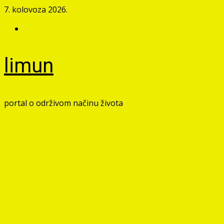
Skip
7. kolovoza 2026.
to
Facebook
content
limun
portal o održivom načinu života