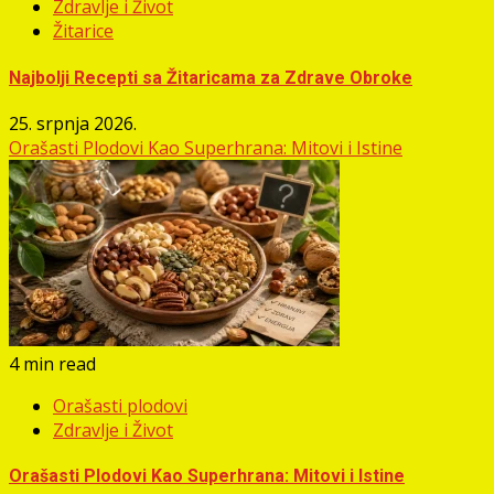
Zdravlje i Život
Žitarice
Najbolji Recepti sa Žitaricama za Zdrave Obroke
25. srpnja 2026.
Orašasti Plodovi Kao Superhrana: Mitovi i Istine
4 min read
Orašasti plodovi
Zdravlje i Život
Orašasti Plodovi Kao Superhrana: Mitovi i Istine