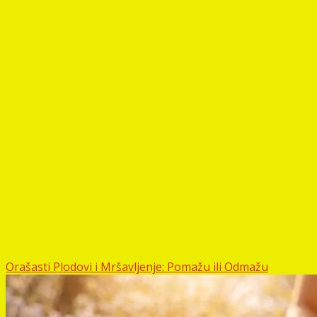
Orašasti Plodovi i Mršavljenje: Pomažu ili Odmažu