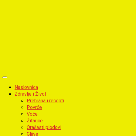
Primary
Menu
Naslovnica
Zdravlje i Život
Prehrana i recepti
Povrće
Voće
Žitarice
Orašasti plodovi
Gljive