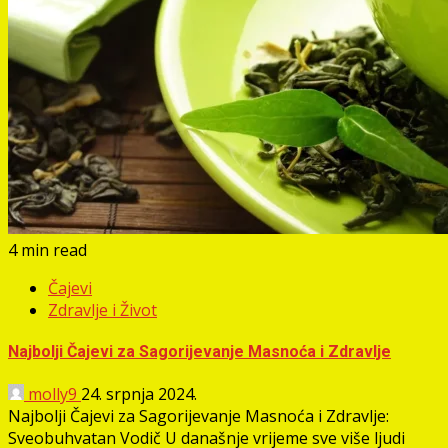
4 min read
Čajevi
Zdravlje i Život
Najbolji Čajevi za Sagorijevanje Masnoća i Zdravlje
molly9
24. srpnja 2024.
Najbolji Čajevi za Sagorijevanje Masnoća i Zdravlje:
Sveobuhvatan Vodič U današnje vrijeme sve više ljudi