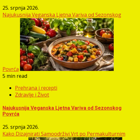
25. srpnja 2026.
Najukusnija Veganska Ljetna Variva od Sezonskog
Povrća
5 min read
Prehrana i recepti
Zdravlje i Život
Najukusnija Veganska Ljetna Variva od Sezonskog
Povrća
25. srpnja 2026.
Kako Dizajnirati Samoodrživi Vrt po Permakulturnim