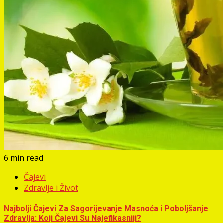
6 min read
Čajevi
Zdravlje i Život
Najbolji Čajevi Za Sagorijevanje Masnoća i Poboljšanje
Zdravlja: Koji Čajevi Su Najefikasniji?