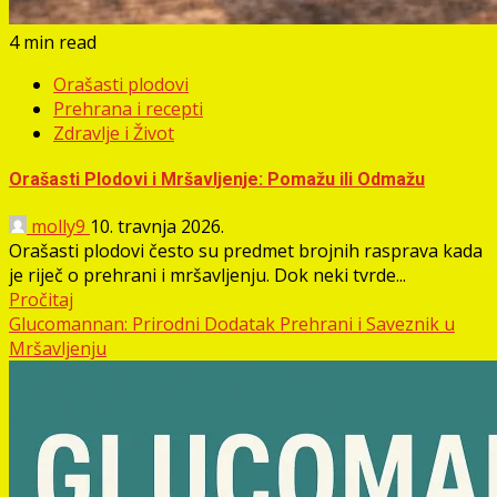
4 min read
Orašasti plodovi
Prehrana i recepti
Zdravlje i Život
Orašasti Plodovi i Mršavljenje: Pomažu ili Odmažu
molly9
10. travnja 2026.
Orašasti plodovi često su predmet brojnih rasprava kada
je riječ o prehrani i mršavljenju. Dok neki tvrde...
Pročitaj
Glucomannan: Prirodni Dodatak Prehrani i Saveznik u
Mršavljenju