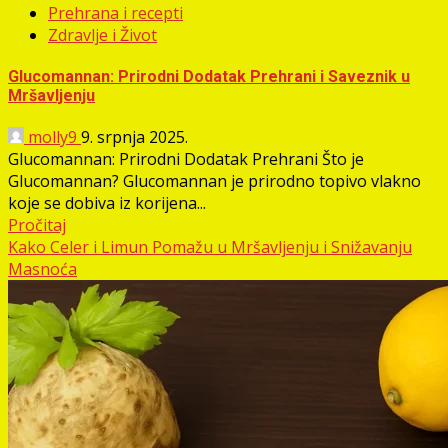
Prehrana i recepti
Zdravlje i Život
Glucomannan: Prirodni Dodatak Prehrani i Saveznik u
Mršavljenju
molly9
9. srpnja 2025.
Glucomannan: Prirodni Dodatak Prehrani Što je
Glucomannan? Glucomannan je prirodno topivo vlakno
koje se dobiva iz korijena...
Pročitaj
Kako Celer i Limun Pomažu u Mršavljenju i Snižavanju
Masnoća