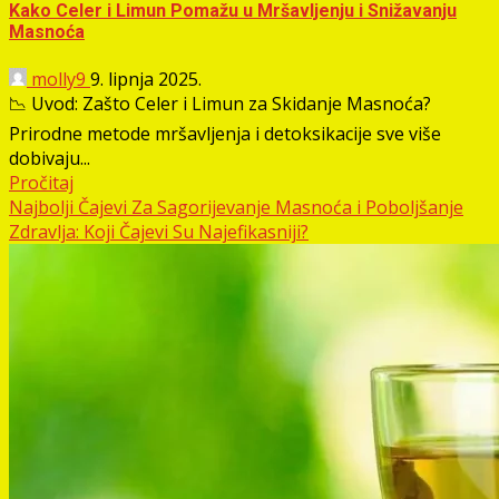
Kako Celer i Limun Pomažu u Mršavljenju i Snižavanju
Masnoća
molly9
9. lipnja 2025.
📉 Uvod: Zašto Celer i Limun za Skidanje Masnoća?
Prirodne metode mršavljenja i detoksikacije sve više
dobivaju...
Pročitaj
Najbolji Čajevi Za Sagorijevanje Masnoća i Poboljšanje
Zdravlja: Koji Čajevi Su Najefikasniji?