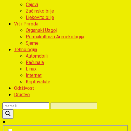
Čajevi
Začinsko bilje
Ljekovito bilje
Vrt i Priroda
Organski Uzgoj
Permakultura i Agroekologija
Sjeme
Tehnologija
Automobili
Računala
Linux
Internet
Kriptovalute
Održivost
Društvo