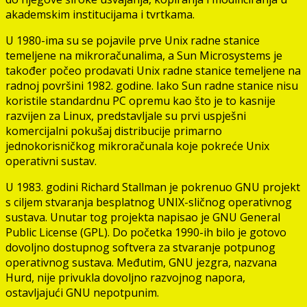
akademskim institucijama i tvrtkama.
U 1980-ima su se pojavile prve Unix radne stanice
temeljene na mikroračunalima, a Sun Microsystems je
također počeo prodavati Unix radne stanice temeljene na
radnoj površini 1982. godine. Iako Sun radne stanice nisu
koristile standardnu PC opremu kao što je to kasnije
razvijen za Linux, predstavljale su prvi uspješni
komercijalni pokušaj distribucije primarno
jednokorisničkog mikroračunala koje pokreće Unix
operativni sustav.
U 1983. godini Richard Stallman je pokrenuo GNU projekt
s ciljem stvaranja besplatnog UNIX-sličnog operativnog
sustava. Unutar tog projekta napisao je GNU General
Public License (GPL). Do početka 1990-ih bilo je gotovo
dovoljno dostupnog softvera za stvaranje potpunog
operativnog sustava. Međutim, GNU jezgra, nazvana
Hurd, nije privukla dovoljno razvojnog napora,
ostavljajući GNU nepotpunim.