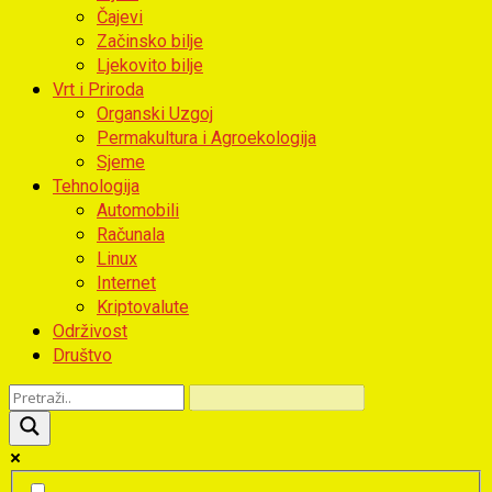
Čajevi
Začinsko bilje
Ljekovito bilje
Vrt i Priroda
Organski Uzgoj
Permakultura i Agroekologija
Sjeme
Tehnologija
Automobili
Računala
Linux
Internet
Kriptovalute
Održivost
Društvo