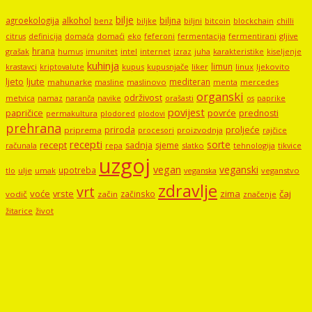
bilje
agroekologija
alkohol
biljna
benz
biljni
bitcoin
blockchain
chilli
biljke
domaći
eko
gljive
citrus
definicija
domaća
feferoni
fermentacija
fermentirani
hrana
grašak
imunitet
intel
internet
izraz
juha
karakteristike
humus
kiseljenje
kuhinja
limun
kupus
kupusnjače
liker
linux
ljekovito
krastavci
kriptovalute
ljute
ljeto
mediteran
mahunarke
masline
maslinovo
mercedes
menta
organski
održivost
metvica
namaz
navike
orašasti
naranča
os
paprike
povijest
papričice
povrće
prednosti
permakultura
plodored
plodovi
prehrana
proljeće
priroda
priprema
procesori
proizvodnja
rajčice
recepti
sorte
recept
sadnja
sjeme
računala
repa
slatko
tehnologija
tikvice
uzgoj
vegan
veganski
upotreba
tlo
ulje
umak
veganstvo
veganska
zdravlje
vrt
voće
vrste
zima
čaj
začinsko
vodič
začin
značenje
žitarice
život