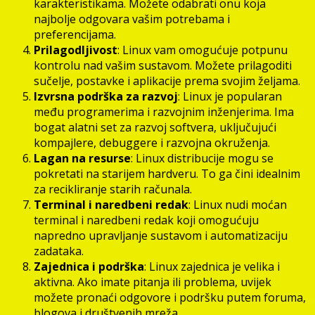
karakteristikama. Možete odabrati onu koja
najbolje odgovara vašim potrebama i
preferencijama.
Prilagodljivost
: Linux vam omogućuje potpunu
kontrolu nad vašim sustavom. Možete prilagoditi
sučelje, postavke i aplikacije prema svojim željama.
Izvrsna podrška za razvoj
: Linux je popularan
među programerima i razvojnim inženjerima. Ima
bogat alatni set za razvoj softvera, uključujući
kompajlere, debuggere i razvojna okruženja.
Lagan na resurse
: Linux distribucije mogu se
pokretati na starijem hardveru. To ga čini idealnim
za recikliranje starih računala.
Terminal i naredbeni redak
: Linux nudi moćan
terminal i naredbeni redak koji omogućuju
napredno upravljanje sustavom i automatizaciju
zadataka.
Zajednica i podrška
: Linux zajednica je velika i
aktivna. Ako imate pitanja ili problema, uvijek
možete pronaći odgovore i podršku putem foruma,
blogova i društvenih mreža.