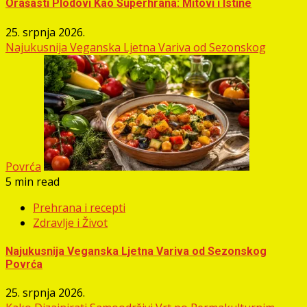
Orašasti Plodovi Kao Superhrana: Mitovi i Istine
25. srpnja 2026.
Najukusnija Veganska Ljetna Variva od Sezonskog
Povrća
5 min read
Prehrana i recepti
Zdravlje i Život
Najukusnija Veganska Ljetna Variva od Sezonskog
Povrća
25. srpnja 2026.