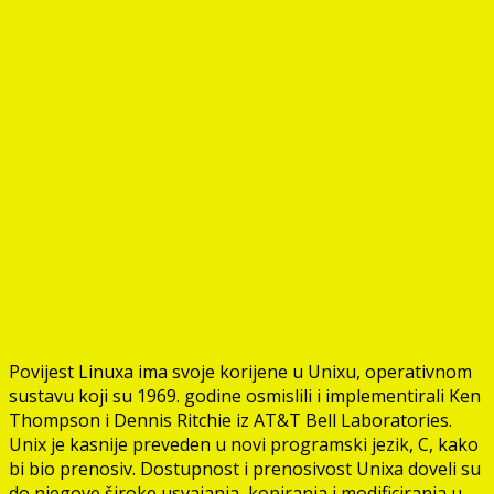
Povijest Linuxa ima svoje korijene u Unixu, operativnom
sustavu koji su 1969. godine osmislili i implementirali Ken
Thompson i Dennis Ritchie iz AT&T Bell Laboratories.
Unix je kasnije preveden u novi programski jezik, C, kako
bi bio prenosiv. Dostupnost i prenosivost Unixa doveli su
do njegove široke usvajanja, kopiranja i modificiranja u