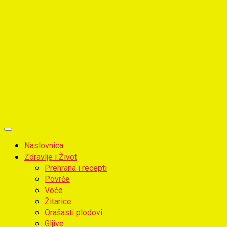
Primary
Menu
Naslovnica
Zdravlje i Život
Prehrana i recepti
Povrće
Voće
Žitarice
Orašasti plodovi
Gljive