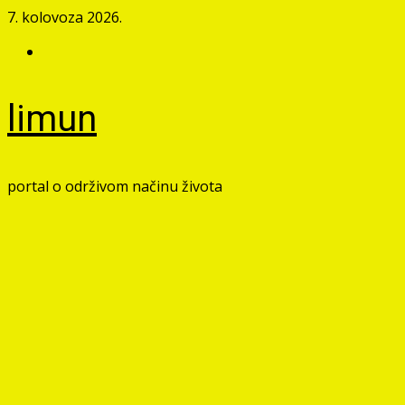
Skip
7. kolovoza 2026.
to
Facebook
content
limun
portal o održivom načinu života