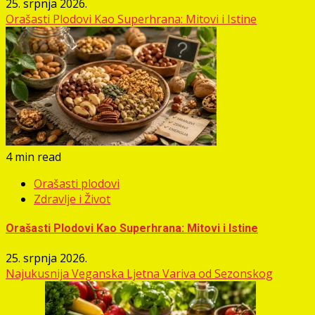
25. srpnja 2026.
Orašasti Plodovi Kao Superhrana: Mitovi i Istine
4 min read
Orašasti plodovi
Zdravlje i Život
Orašasti Plodovi Kao Superhrana: Mitovi i Istine
25. srpnja 2026.
Najukusnija Veganska Ljetna Variva od Sezonskog