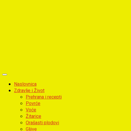
Primary
Menu
Naslovnica
Zdravlje i Život
Prehrana i recepti
Povrće
Voće
Žitarice
Orašasti plodovi
Gljive