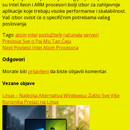
su Intel Xeon i ARM procesori bolji izbor za zahtjevnije
aplikacije koje trebaju visoke performanse i skalabilnost.
Vaš izbor ovisit će o specifičnim potrebama vašeg
poslovanja.
Tags:
atom
intel
poslužitelji
računala
serveri
Post
Previous
Sve o Pai Mu Tan Čaju
Next
Povijest Intel Atom Procesora
navigation
Odgovori
Morate biti
prijavljeni
da biste objavili komentar.
Vezane objave
Linux – Najbolja Alternativa Windowsu: Zašto Sve Više
Korisnika Prelazi na Linux