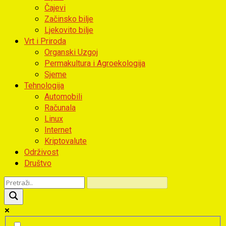
Čajevi
Začinsko bilje
Ljekovito bilje
Vrt i Priroda
Organski Uzgoj
Permakultura i Agroekologija
Sjeme
Tehnologija
Automobili
Računala
Linux
Internet
Kriptovalute
Održivost
Društvo