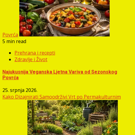
Povrća
5 min read
Prehrana i recepti
Zdravlje i Život
Najukusnija Veganska Ljetna Variva od Sezonskog
Povrća
25. srpnja 2026.
Kako Dizajnirati Samoodrživi Vrt po Permakulturnim