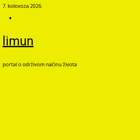
Skip
7. kolovoza 2026.
to
Facebook
content
limun
portal o održivom načinu života