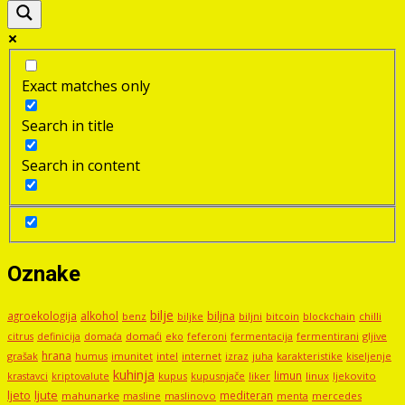
Exact matches only
Search in title
Search in content
Oznake
bilje
agroekologija
alkohol
biljna
benz
biljni
bitcoin
blockchain
chilli
biljke
domaći
eko
gljive
citrus
definicija
domaća
feferoni
fermentacija
fermentirani
hrana
grašak
imunitet
intel
internet
izraz
juha
karakteristike
humus
kiseljenje
kuhinja
limun
kupus
kupusnjače
liker
linux
ljekovito
krastavci
kriptovalute
ljute
ljeto
mediteran
mahunarke
masline
maslinovo
mercedes
menta