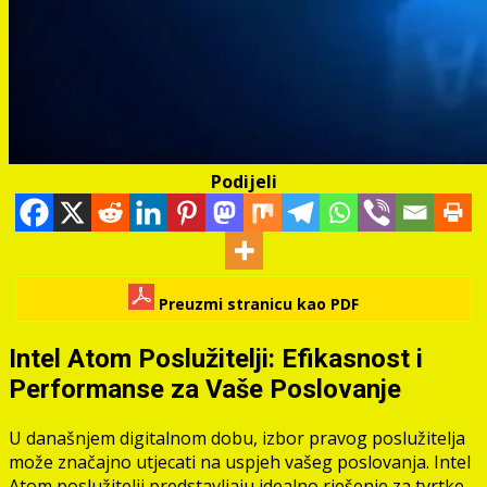
Podijeli
Preuzmi stranicu kao PDF
Intel Atom Poslužitelji: Efikasnost i
Performanse za Vaše Poslovanje
U današnjem digitalnom dobu, izbor pravog poslužitelja
može značajno utjecati na uspjeh vašeg poslovanja. Intel
Atom poslužitelji predstavljaju idealno rješenje za tvrtke