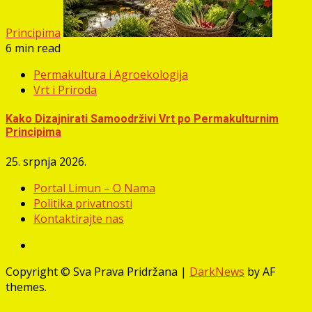
Principima
6 min read
Permakultura i Agroekologija
Vrt i Priroda
Kako Dizajnirati Samoodrživi Vrt po Permakulturnim
Principima
25. srpnja 2026.
Portal Limun – O Nama
Politika privatnosti
Kontaktirajte nas
Facebook
Copyright © Sva Prava Pridržana
|
DarkNews
by AF
themes.