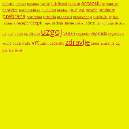
organski
održivost
metvica
namaz
navike
orašasti
naranča
os
paprike
povijest
papričice
povrće
prednosti
permakultura
plodored
plodovi
prehrana
proljeće
priroda
priprema
procesori
proizvodnja
rajčice
recepti
sorte
recept
sadnja
sjeme
računala
repa
slatko
tehnologija
tikvice
uzgoj
vegan
veganski
upotreba
tlo
ulje
umak
veganstvo
veganska
zdravlje
vrt
voće
vrste
zima
čaj
začinsko
vodič
začin
značenje
žitarice
život