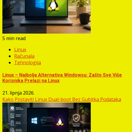
5 min read
Linux
Računala
Tehnologija
Linux – Najbolja Alternativa Windowsu: Zašto Sve Više
Korisnika Prelazi na Linux
21. lipnja 2026.
Kako Postaviti Linux Dual-boot Bez Gubitka Podataka