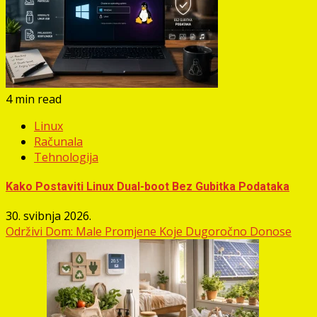
4 min read
Linux
Računala
Tehnologija
Kako Postaviti Linux Dual-boot Bez Gubitka Podataka
30. svibnja 2026.
Održivi Dom: Male Promjene Koje Dugoročno Donose