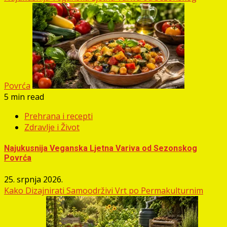
Povrća
5 min read
Prehrana i recepti
Zdravlje i Život
Najukusnija Veganska Ljetna Variva od Sezonskog
Povrća
25. srpnja 2026.
Kako Dizajnirati Samoodrživi Vrt po Permakulturnim