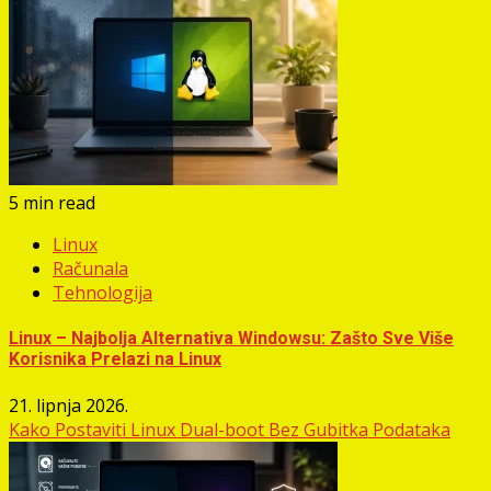
5 min read
Linux
Računala
Tehnologija
Linux – Najbolja Alternativa Windowsu: Zašto Sve Više
Korisnika Prelazi na Linux
21. lipnja 2026.
Kako Postaviti Linux Dual-boot Bez Gubitka Podataka