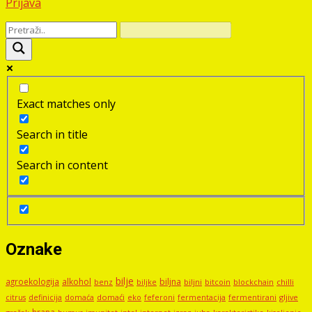
Prijava
Exact matches only
Search in title
Search in content
Oznake
bilje
agroekologija
alkohol
biljna
benz
biljni
bitcoin
blockchain
chilli
biljke
domaći
eko
gljive
citrus
definicija
domaća
feferoni
fermentacija
fermentirani