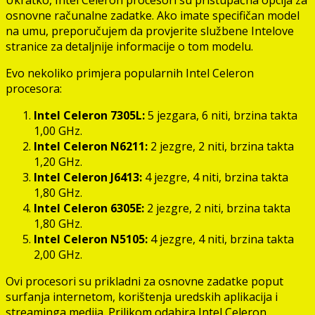
Ukratko, Intel Celeron procesori su pristupačna opcija za
osnovne računalne zadatke. Ako imate specifičan model
na umu, preporučujem da provjerite službene Intelove
stranice za detaljnije informacije o tom modelu.
Evo nekoliko primjera popularnih Intel Celeron
procesora:
Intel Celeron 7305L:
5 jezgara, 6 niti, brzina takta
1,00 GHz.
Intel Celeron N6211:
2 jezgre, 2 niti, brzina takta
1,20 GHz.
Intel Celeron J6413:
4 jezgre, 4 niti, brzina takta
1,80 GHz.
Intel Celeron 6305E:
2 jezgre, 2 niti, brzina takta
1,80 GHz.
Intel Celeron N5105:
4 jezgre, 4 niti, brzina takta
2,00 GHz.
Ovi procesori su prikladni za osnovne zadatke poput
surfanja internetom, korištenja uredskih aplikacija i
streaminga medija. Prilikom odabira Intel Celeron