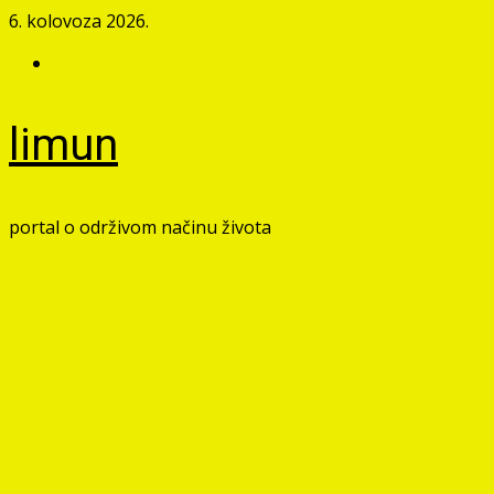
Skip
6. kolovoza 2026.
to
Facebook
content
limun
portal o održivom načinu života