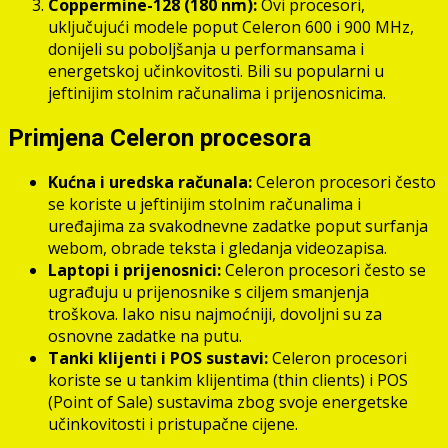
Coppermine-128 (180 nm):
Ovi procesori,
uključujući modele poput Celeron 600 i 900 MHz,
donijeli su poboljšanja u performansama i
energetskoj učinkovitosti. Bili su popularni u
jeftinijim stolnim računalima i prijenosnicima.
Primjena Celeron procesora
Kućna i uredska računala:
Celeron procesori često
se koriste u jeftinijim stolnim računalima i
uređajima za svakodnevne zadatke poput surfanja
webom, obrade teksta i gledanja videozapisa.
Laptopi i prijenosnici:
Celeron procesori često se
ugrađuju u prijenosnike s ciljem smanjenja
troškova. Iako nisu najmoćniji, dovoljni su za
osnovne zadatke na putu.
Tanki klijenti i POS sustavi:
Celeron procesori
koriste se u tankim klijentima (thin clients) i POS
(Point of Sale) sustavima zbog svoje energetske
učinkovitosti i pristupačne cijene.