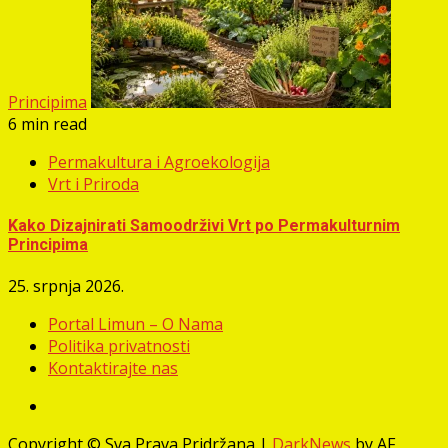
Principima
6 min read
Permakultura i Agroekologija
Vrt i Priroda
Kako Dizajnirati Samoodrživi Vrt po Permakulturnim
Principima
25. srpnja 2026.
Portal Limun – O Nama
Politika privatnosti
Kontaktirajte nas
Facebook
Copyright © Sva Prava Pridržana
|
DarkNews
by AF