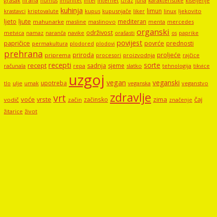
hrana
grašak
imunitet
intel
internet
izraz
juha
karakteristike
humus
kiseljenje
kuhinja
limun
kupus
kupusnjače
liker
linux
ljekovito
krastavci
kriptovalute
ljute
ljeto
mediteran
mahunarke
masline
maslinovo
mercedes
menta
organski
održivost
metvica
namaz
navike
orašasti
naranča
os
paprike
povijest
papričice
povrće
prednosti
permakultura
plodored
plodovi
prehrana
proljeće
priroda
priprema
procesori
proizvodnja
rajčice
recepti
sorte
recept
sadnja
sjeme
računala
repa
slatko
tehnologija
tikvice
uzgoj
vegan
veganski
upotreba
tlo
ulje
umak
veganstvo
veganska
zdravlje
vrt
voće
vrste
zima
čaj
začinsko
vodič
začin
značenje
žitarice
život