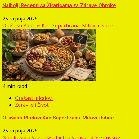
Najbolji Recepti sa Žitaricama za Zdrave Obroke
25. srpnja 2026.
Orašasti Plodovi Kao Superhrana: Mitovi i Istine
4 min read
Orašasti plodovi
Zdravlje i Život
Orašasti Plodovi Kao Superhrana: Mitovi i Istine
25. srpnja 2026.
Najukusnija Veganska Ljetna Variva od Sezonskog