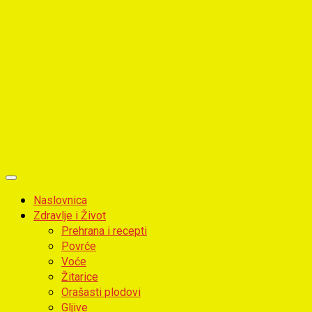
Primary
Menu
Naslovnica
Zdravlje i Život
Prehrana i recepti
Povrće
Voće
Žitarice
Orašasti plodovi
Gljive