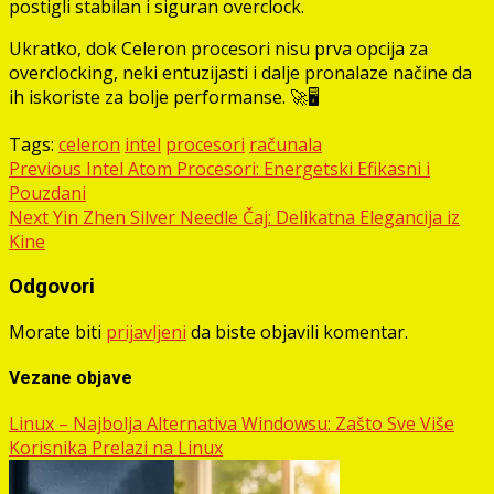
postigli stabilan i siguran overclock.
Ukratko, dok Celeron procesori nisu prva opcija za
overclocking, neki entuzijasti i dalje pronalaze načine da
ih iskoriste za bolje performanse. 🚀🖥️
Tags:
celeron
intel
procesori
računala
Post
Previous
Intel Atom Procesori: Energetski Efikasni i
Pouzdani
navigation
Next
Yin Zhen Silver Needle Čaj: Delikatna Elegancija iz
Kine
Odgovori
Morate biti
prijavljeni
da biste objavili komentar.
Vezane objave
Linux – Najbolja Alternativa Windowsu: Zašto Sve Više
Korisnika Prelazi na Linux