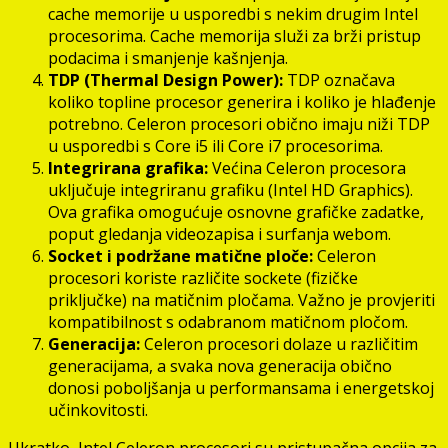
cache memorije u usporedbi s nekim drugim Intel
procesorima. Cache memorija služi za brži pristup
podacima i smanjenje kašnjenja.
TDP (Thermal Design Power):
TDP označava
koliko topline procesor generira i koliko je hlađenje
potrebno. Celeron procesori obično imaju niži TDP
u usporedbi s Core i5 ili Core i7 procesorima.
Integrirana grafika:
Većina Celeron procesora
uključuje integriranu grafiku (Intel HD Graphics).
Ova grafika omogućuje osnovne grafičke zadatke,
poput gledanja videozapisa i surfanja webom.
Socket i podržane matične ploče:
Celeron
procesori koriste različite sockete (fizičke
priključke) na matičnim pločama. Važno je provjeriti
kompatibilnost s odabranom matičnom pločom.
Generacija:
Celeron procesori dolaze u različitim
generacijama, a svaka nova generacija obično
donosi poboljšanja u performansama i energetskoj
učinkovitosti.