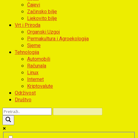
Čajevi
Začinsko bilje
Ljekovito bilje
Vrt i Priroda
Organski Uzgoj
Permakultura i Agroekologija
Sjeme
Tehnologija
Automobili
Računala
Linux
Internet
Kriptovalute
Održivost
Društvo