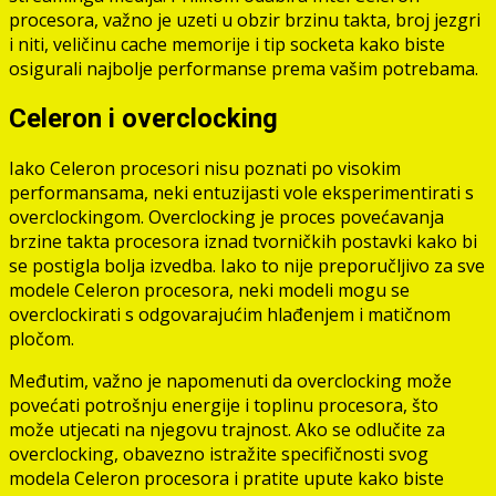
procesora, važno je uzeti u obzir brzinu takta, broj jezgri
i niti, veličinu cache memorije i tip socketa kako biste
osigurali najbolje performanse prema vašim potrebama.
Celeron i overclocking
Iako Celeron procesori nisu poznati po visokim
performansama, neki entuzijasti vole eksperimentirati s
overclockingom. Overclocking je proces povećavanja
brzine takta procesora iznad tvorničkih postavki kako bi
se postigla bolja izvedba. Iako to nije preporučljivo za sve
modele Celeron procesora, neki modeli mogu se
overclockirati s odgovarajućim hlađenjem i matičnom
pločom.
Međutim, važno je napomenuti da overclocking može
povećati potrošnju energije i toplinu procesora, što
može utjecati na njegovu trajnost. Ako se odlučite za
overclocking, obavezno istražite specifičnosti svog
modela Celeron procesora i pratite upute kako biste