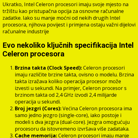
Ukratko, Intel Celeron procesori imaju svoje mjesto na
tržištu kao pristupačna opcija za osnovne računalne
zadatke. Iako su manje moćni od nekih drugih Intel
procesora, njihova povijest i primjena ostaju važni dijelovi
računalne industrije
Evo nekoliko ključnih specifikacija Intel
Celeron procesora
Brzina takta (Clock Speed):
Celeron procesori
imaju različite brzine takta, ovisno o modelu. Brzina
takta izražava koliko operacija procesor može
izvesti u sekundi. Na primjer, Celeron procesor s
brzinom takta od 2,4 GHz izvodi 2,4 milijarde
operacija u sekundi.
Broj jezgri (Cores):
Većina Celeron procesora ima
samo jedno jezgro (single-core), iako postoje i
modeli s dva jezgra (dual-core). Jezgra omogućuju
procesoru da istovremeno izvršava više zadataka.
Cache memorija:
Celeron procesori imaju manje