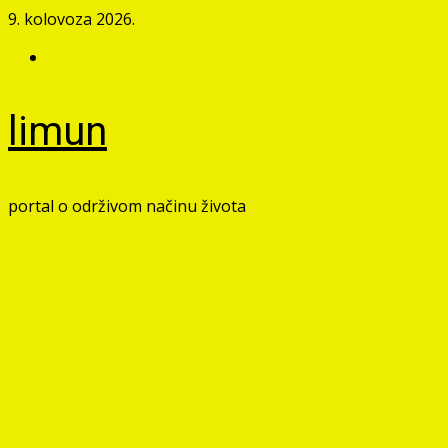
Skip
9. kolovoza 2026.
to
Facebook
content
limun
portal o održivom načinu života