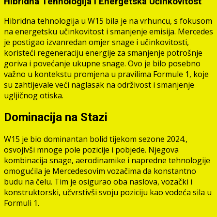
Hibridna Tehnologija i Energetska Učinkovitost
Hibridna tehnologija u W15 bila je na vrhuncu, s fokusom
na energetsku učinkovitost i smanjenje emisija. Mercedes
je postigao izvanredan omjer snage i učinkovitosti,
koristeći regeneraciju energije za smanjenje potrošnje
goriva i povećanje ukupne snage. Ovo je bilo posebno
važno u kontekstu promjena u pravilima Formule 1, koje
su zahtijevale veći naglasak na održivost i smanjenje
ugljičnog otiska.
Dominacija na Stazi
W15 je bio dominantan bolid tijekom sezone 2024.,
osvojivši mnoge pole pozicije i pobjede. Njegova
kombinacija snage, aerodinamike i napredne tehnologije
omogućila je Mercedesovim vozačima da konstantno
budu na čelu. Tim je osigurao oba naslova, vozački i
konstruktorski, učvrstivši svoju poziciju kao vodeća sila u
Formuli 1.