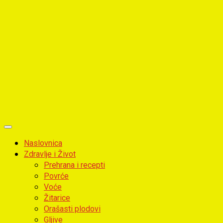
Primary
Menu
Naslovnica
Zdravlje i Život
Prehrana i recepti
Povrće
Voće
Žitarice
Orašasti plodovi
Gljive