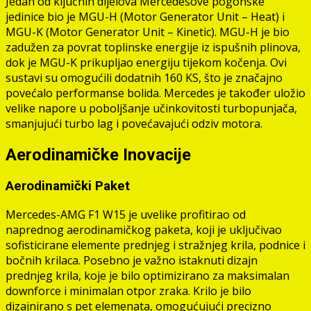
Jedan od ključnih dijelova Mercedesove pogonske
jedinice bio je MGU-H (Motor Generator Unit – Heat) i
MGU-K (Motor Generator Unit – Kinetic). MGU-H je bio
zadužen za povrat toplinske energije iz ispušnih plinova,
dok je MGU-K prikupljao energiju tijekom kočenja. Ovi
sustavi su omogućili dodatnih 160 KS, što je značajno
povećalo performanse bolida. Mercedes je također uložio
velike napore u poboljšanje učinkovitosti turbopunjača,
smanjujući turbo lag i povećavajući odziv motora.
Aerodinamičke Inovacije
Aerodinamički Paket
Mercedes-AMG F1 W15 je uvelike profitirao od
naprednog aerodinamičkog paketa, koji je uključivao
sofisticirane elemente prednjeg i stražnjeg krila, podnice i
bočnih krilaca. Posebno je važno istaknuti dizajn
prednjeg krila, koje je bilo optimizirano za maksimalan
downforce i minimalan otpor zraka. Krilo je bilo
dizajnirano s pet elemenata, omogućujući precizno