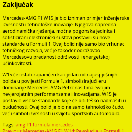
Zaključak
Mercedes-AMG F1 W15 je bio izniman primjer inženjerske
izvrsnosti i tehnološke inovacije. Njegova napredna
aerodinamička rješenja, moćna pogonska jedinica i
sofisticirani elektronički sustavi postavili su nove
standarde u Formuli 1. Ovaj bolid nije samo bio vrhunac
tehničkog razvoja, već je također odražavao
Mercedesovu predanost održivosti i energetskoj
učinkovitosti.
W15 će ostati zapamćen kao jedan od najuspješnijih
bolida u povijesti Formule 1, simbolizirajući eru
dominacije Mercedes-AMG Petronas tima. Svojim
nevjerojatnim performansama i inovacijama, W15 je
postavio visoke standarde koje će biti teško nadmašiti u
budućnosti. Ovaj bolid je bio ne samo tehnološko čudo,
već i simbol izvrsnosti u svijetu sportskih automobila.
Tags:
amg
F1
formula
mercedes
Post
Previous
Mercedes-AMG F1 W14: Revolucija u Formuli 1