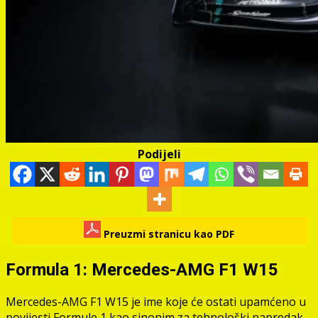
Podijeli
Preuzmi stranicu kao PDF
Formula 1: Mercedes-AMG F1 W15
Mercedes-AMG F1 W15 je ime koje će ostati upamćeno u
povijesti Formule 1 kao sinonim za tehnološki napredak,