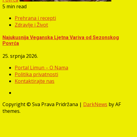
5 min read
Prehrana i recepti
Zdravlje i Život
Najukusnija Veganska Ljetna Variva od Sezonskog
Povrća
25. srpnja 2026.
Portal Limun – O Nama
Politika privatnosti
Kontaktirajte nas
Facebook
Copyright © Sva Prava Pridržana
|
DarkNews
by AF
themes.