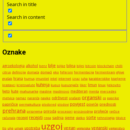
Search in title
Search in content
Oznake
bilje
agroekologija
alkohol
biljna
benz
biljni
bitcoin
blockchain
chilli
biljke
domaći
eko
gljive
citrus
definicija
domaća
feferoni
fermentacija
fermentirani
hrana
grašak
imunitet
intel
internet
izraz
juha
karakteristike
humus
kiseljenje
kuhinja
limun
kupus
kupusnjače
liker
linux
ljekovito
krastavci
kriptovalute
ljute
ljeto
mediteran
mahunarke
masline
maslinovo
mercedes
menta
organski
održivost
metvica
namaz
navike
orašasti
naranča
os
paprike
povijest
papričice
povrće
prednosti
permakultura
plodored
plodovi
prehrana
proljeće
priroda
priprema
procesori
proizvodnja
rajčice
recepti
sorte
recept
sadnja
sjeme
računala
repa
slatko
tehnologija
tikvice
uzgoj
vegan
veganski
upotreba
tlo
ulje
umak
veganstvo
veganska