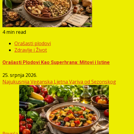
4 min read
Orašasti plodovi
Zdravlje i Život
Orašasti Plodovi Kao Superhrana: Mitovi i Istine
25. srpnja 2026.
Najukusnija Veganska Ljetna Variva od Sezonskog
Povrća