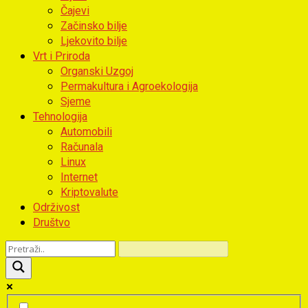
Čajevi
Začinsko bilje
Ljekovito bilje
Vrt i Priroda
Organski Uzgoj
Permakultura i Agroekologija
Sjeme
Tehnologija
Automobili
Računala
Linux
Internet
Kriptovalute
Održivost
Društvo