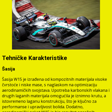
Tehničke Karakteristike
Šasija
Šasija W15 je izrađena od kompozitnih materijala visoke
čvrstoće i niske mase, s naglaskom na optimizaciju
aerodinamičkih svojstava. Upotreba karbonskih vlakana i
drugih laganih materijala omogućila je iznimno krutu, a
istovremeno laganu konstrukciju, što je ključno za
performanse i upravljivost bolida. Dodatno,