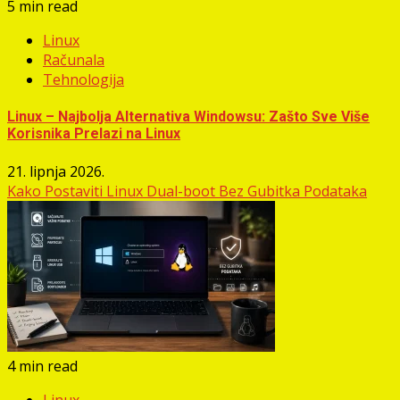
5 min read
Linux
Računala
Tehnologija
Linux – Najbolja Alternativa Windowsu: Zašto Sve Više
Korisnika Prelazi na Linux
21. lipnja 2026.
Kako Postaviti Linux Dual-boot Bez Gubitka Podataka
4 min read
Linux