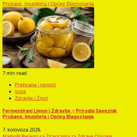
Probave, Imuniteta i Općeg Blagostanja
7 min read
Prehrana i recepti
Voće
Zdravlje i Život
Fermentirani Limun i Zdravlje – Prirodni Saveznik
Probave, Imuniteta i Općeg Blagostanja
7. kolovoza 2026.
Najbolji Recepti sa Žitaricama za Zdrave Obroke