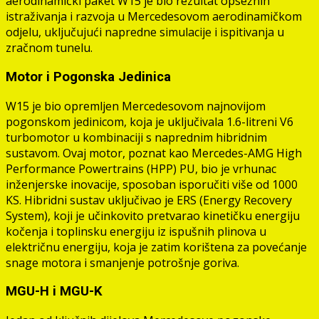
aerodinamički paket W15 je bio rezultat opsežnih
istraživanja i razvoja u Mercedesovom aerodinamičkom
odjelu, uključujući napredne simulacije i ispitivanja u
zračnom tunelu.
Motor i Pogonska Jedinica
W15 je bio opremljen Mercedesovom najnovijom
pogonskom jedinicom, koja je uključivala 1.6-litreni V6
turbomotor u kombinaciji s naprednim hibridnim
sustavom. Ovaj motor, poznat kao Mercedes-AMG High
Performance Powertrains (HPP) PU, bio je vrhunac
inženjerske inovacije, sposoban isporučiti više od 1000
KS. Hibridni sustav uključivao je ERS (Energy Recovery
System), koji je učinkovito pretvarao kinetičku energiju
kočenja i toplinsku energiju iz ispušnih plinova u
električnu energiju, koja je zatim korištena za povećanje
snage motora i smanjenje potrošnje goriva.
MGU-H i MGU-K