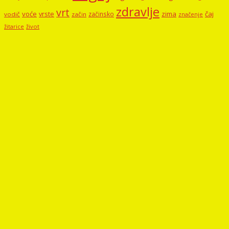
zdravlje
vrt
voće
vrste
zima
čaj
začinsko
vodič
začin
značenje
žitarice
život