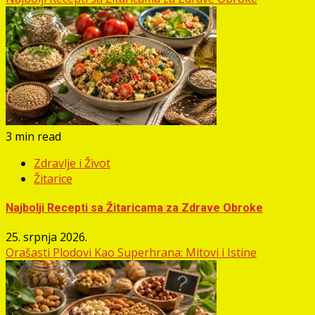
3 min read
Zdravlje i Život
Žitarice
Najbolji Recepti sa Žitaricama za Zdrave Obroke
25. srpnja 2026.
Orašasti Plodovi Kao Superhrana: Mitovi i Istine