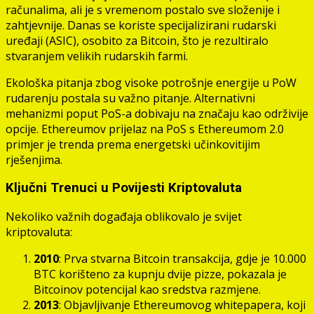
računalima, ali je s vremenom postalo sve složenije i
zahtjevnije. Danas se koriste specijalizirani rudarski
uređaji (ASIC), osobito za Bitcoin, što je rezultiralo
stvaranjem velikih rudarskih farmi.
Ekološka pitanja zbog visoke potrošnje energije u PoW
rudarenju postala su važno pitanje. Alternativni
mehanizmi poput PoS-a dobivaju na značaju kao održivije
opcije. Ethereumov prijelaz na PoS s Ethereumom 2.0
primjer je trenda prema energetski učinkovitijim
rješenjima.
Ključni Trenuci u Povijesti Kriptovaluta
Nekoliko važnih događaja oblikovalo je svijet
kriptovaluta:
2010
: Prva stvarna Bitcoin transakcija, gdje je 10.000
BTC korišteno za kupnju dvije pizze, pokazala je
Bitcoinov potencijal kao sredstva razmjene.
2013
: Objavljivanje Ethereumovog whitepapera, koji