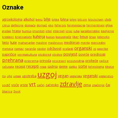
Oznake
bilje
agroekologija
alkohol
biljna
benz
biljni
bitcoin
blockchain
chilli
biljke
domaći
eko
gljive
citrus
definicija
domaća
feferoni
fermentacija
fermentirani
hrana
grašak
imunitet
intel
internet
izraz
juha
karakteristike
humus
kiseljenje
kuhinja
limun
kupus
kupusnjače
liker
linux
ljekovito
krastavci
kriptovalute
ljute
ljeto
mediteran
mahunarke
masline
maslinovo
mercedes
menta
organski
održivost
metvica
namaz
navike
orašasti
naranča
os
paprike
povijest
papričice
povrće
prednosti
permakultura
plodored
plodovi
prehrana
proljeće
priroda
priprema
procesori
proizvodnja
rajčice
recepti
sorte
recept
sadnja
sjeme
računala
repa
slatko
tehnologija
tikvice
uzgoj
vegan
veganski
upotreba
tlo
ulje
umak
veganstvo
veganska
zdravlje
vrt
voće
vrste
zima
čaj
začinsko
vodič
začin
značenje
žitarice
život