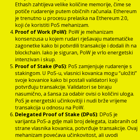
Ethash zahtijeva velike količine memorije, čime se
potiče rudarenje putem običnih računala. Ethereum
je trenutno u procesu prelaska na Ethereum 2.0,
koji će koristiti PoS mehanizam.
Proof of Work (PoW)
: PoW je mehanizam
konsenzusa u kojem rudari rješavaju matematičke
zagonetke kako bi potvrdili transakcije i dodali ih na
blockchain. Iako je siguran, PoW je vrlo energetski
intenzivan i skup.
Proof of Stake (PoS)
: PoS zamjenjuje rudarenje s
stakingom. U PoS-u, vlasnici kovanica mogu “uložiti”
svoje kovanice kako bi postali validatori koji
potvrđuju transakcije. Validatori se biraju
nasumično, a šansa za odabir ovisi o količini uloga.
PoS je energetski učinkovitiji i nudi brže vrijeme
transakcija u odnosu na PoW.
Delegated Proof of Stake (DPoS)
: DPoS je
varijanta PoS-a gdje mali broj delegata, izabranih od
strane vlasnika kovanica, potvrđuje transakcije. Ovaj
mehanizam povećava učinkovitost, ali uvodi