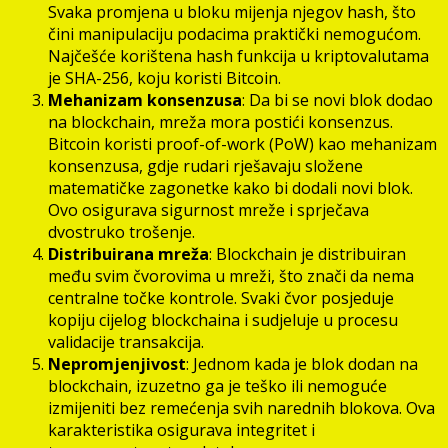
Svaka promjena u bloku mijenja njegov hash, što
čini manipulaciju podacima praktički nemogućom.
Najčešće korištena hash funkcija u kriptovalutama
je SHA-256, koju koristi Bitcoin.
Mehanizam konsenzusa
: Da bi se novi blok dodao
na blockchain, mreža mora postići konsenzus.
Bitcoin koristi proof-of-work (PoW) kao mehanizam
konsenzusa, gdje rudari rješavaju složene
matematičke zagonetke kako bi dodali novi blok.
Ovo osigurava sigurnost mreže i sprječava
dvostruko trošenje.
Distribuirana mreža
: Blockchain je distribuiran
među svim čvorovima u mreži, što znači da nema
centralne točke kontrole. Svaki čvor posjeduje
kopiju cijelog blockchaina i sudjeluje u procesu
validacije transakcija.
Nepromjenjivost
: Jednom kada je blok dodan na
blockchain, izuzetno ga je teško ili nemoguće
izmijeniti bez remećenja svih narednih blokova. Ova
karakteristika osigurava integritet i