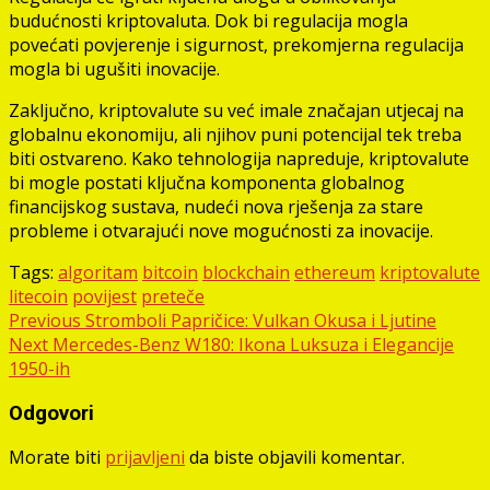
budućnosti kriptovaluta. Dok bi regulacija mogla
povećati povjerenje i sigurnost, prekomjerna regulacija
mogla bi ugušiti inovacije.
Zaključno, kriptovalute su već imale značajan utjecaj na
globalnu ekonomiju, ali njihov puni potencijal tek treba
biti ostvareno. Kako tehnologija napreduje, kriptovalute
bi mogle postati ključna komponenta globalnog
financijskog sustava, nudeći nova rješenja za stare
probleme i otvarajući nove mogućnosti za inovacije.
Tags:
algoritam
bitcoin
blockchain
ethereum
kriptovalute
litecoin
povijest
preteče
Post
Previous
Stromboli Papričice: Vulkan Okusa i Ljutine
Next
Mercedes-Benz W180: Ikona Luksuza i Elegancije
navigation
1950-ih
Odgovori
Morate biti
prijavljeni
da biste objavili komentar.