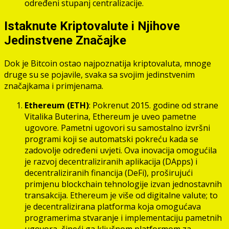
određeni stupanj centralizacije.
Istaknute Kriptovalute i Njihove
Jedinstvene Značajke
Dok je Bitcoin ostao najpoznatija kriptovaluta, mnoge
druge su se pojavile, svaka sa svojim jedinstvenim
značajkama i primjenama.
Ethereum (ETH)
: Pokrenut 2015. godine od strane
Vitalika Buterina, Ethereum je uveo pametne
ugovore. Pametni ugovori su samostalno izvršni
programi koji se automatski pokreću kada se
zadovolje određeni uvjeti. Ova inovacija omogućila
je razvoj decentraliziranih aplikacija (DApps) i
decentraliziranih financija (DeFi), proširujući
primjenu blockchain tehnologije izvan jednostavnih
transakcija. Ethereum je više od digitalne valute; to
je decentralizirana platforma koja omogućava
programerima stvaranje i implementaciju pametnih
ugovora, čineći ga ključnom platformom za