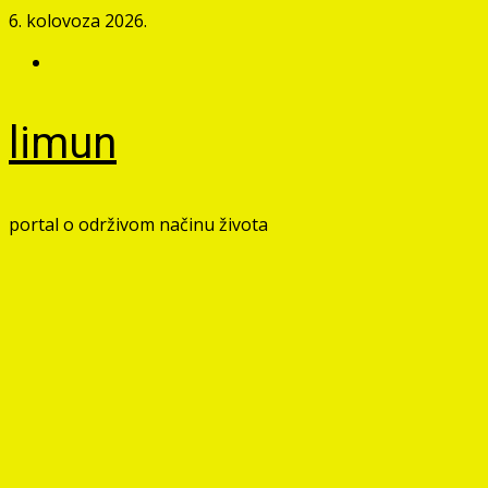
Skip
6. kolovoza 2026.
to
Facebook
content
limun
portal o održivom načinu života