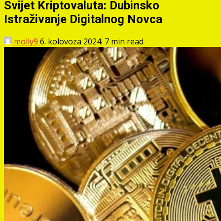
Svijet Kriptovaluta: Dubinsko
Istraživanje Digitalnog Novca
molly9
6. kolovoza 2024.
7 min read