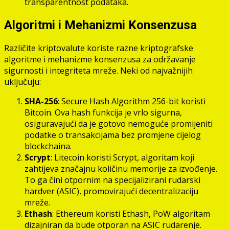
transparentnost podataka.
Algoritmi i Mehanizmi Konsenzusa
Različite kriptovalute koriste razne kriptografske
algoritme i mehanizme konsenzusa za održavanje
sigurnosti i integriteta mreže. Neki od najvažnijih
uključuju:
SHA-256
: Secure Hash Algorithm 256-bit koristi
Bitcoin. Ova hash funkcija je vrlo sigurna,
osiguravajući da je gotovo nemoguće promijeniti
podatke o transakcijama bez promjene cijelog
blockchaina.
Scrypt
: Litecoin koristi Scrypt, algoritam koji
zahtijeva značajnu količinu memorije za izvođenje.
To ga čini otpornim na specijalizirani rudarski
hardver (ASIC), promovirajući decentralizaciju
mreže.
Ethash
: Ethereum koristi Ethash, PoW algoritam
dizajniran da bude otporan na ASIC rudarenje.