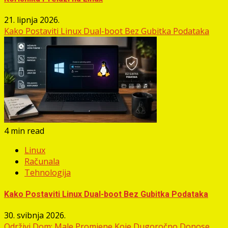
21. lipnja 2026.
Kako Postaviti Linux Dual-boot Bez Gubitka Podataka
4 min read
Linux
Računala
Tehnologija
Kako Postaviti Linux Dual-boot Bez Gubitka Podataka
30. svibnja 2026.
Održivi Dom: Male Promjene Koje Dugoročno Donose