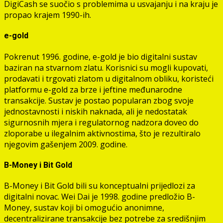
DigiCash se suočio s problemima u usvajanju i na kraju je
propao krajem 1990-ih.
e-gold
Pokrenut 1996. godine, e-gold je bio digitalni sustav
baziran na stvarnom zlatu. Korisnici su mogli kupovati,
prodavati i trgovati zlatom u digitalnom obliku, koristeći
platformu e-gold za brze i jeftine međunarodne
transakcije. Sustav je postao popularan zbog svoje
jednostavnosti i niskih naknada, ali je nedostatak
sigurnosnih mjera i regulatornog nadzora doveo do
zloporabe u ilegalnim aktivnostima, što je rezultiralo
njegovim gašenjem 2009. godine.
B-Money i Bit Gold
B-Money i Bit Gold bili su konceptualni prijedlozi za
digitalni novac. Wei Dai je 1998. godine predložio B-
Money, sustav koji bi omogućio anonimne,
decentralizirane transakcije bez potrebe za središnjim