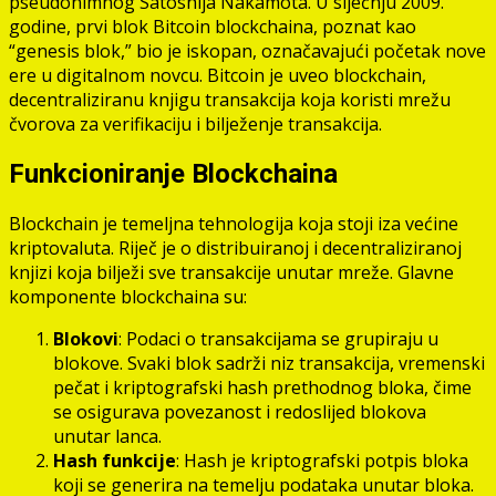
pseudonimnog Satoshija Nakamota. U siječnju 2009.
godine, prvi blok Bitcoin blockchaina, poznat kao
“genesis blok,” bio je iskopan, označavajući početak nove
ere u digitalnom novcu. Bitcoin je uveo blockchain,
decentraliziranu knjigu transakcija koja koristi mrežu
čvorova za verifikaciju i bilježenje transakcija.
Funkcioniranje Blockchaina
Blockchain je temeljna tehnologija koja stoji iza većine
kriptovaluta. Riječ je o distribuiranoj i decentraliziranoj
knjizi koja bilježi sve transakcije unutar mreže. Glavne
komponente blockchaina su:
Blokovi
: Podaci o transakcijama se grupiraju u
blokove. Svaki blok sadrži niz transakcija, vremenski
pečat i kriptografski hash prethodnog bloka, čime
se osigurava povezanost i redoslijed blokova
unutar lanca.
Hash funkcije
: Hash je kriptografski potpis bloka
koji se generira na temelju podataka unutar bloka.