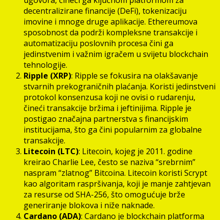
decentralizirane financije (DeFi), tokenizaciju
imovine i mnoge druge aplikacije. Ethereumova
sposobnost da podrži kompleksne transakcije i
automatizaciju poslovnih procesa čini ga
jedinstvenim i važnim igračem u svijetu blockchain
tehnologije.
Ripple (XRP)
: Ripple se fokusira na olakšavanje
stvarnih prekograničnih plaćanja. Koristi jedinstveni
protokol konsenzusa koji ne ovisi o rudarenju,
čineći transakcije bržima i jeftinijima. Ripple je
postigao značajna partnerstva s financijskim
institucijama, što ga čini popularnim za globalne
transakcije.
Litecoin (LTC)
: Litecoin, kojeg je 2011. godine
kreirao Charlie Lee, često se naziva “srebrnim”
naspram “zlatnog” Bitcoina. Litecoin koristi Scrypt
kao algoritam raspršivanja, koji je manje zahtjevan
za resurse od SHA-256, što omogućuje brže
generiranje blokova i niže naknade.
Cardano (ADA)
: Cardano je blockchain platforma