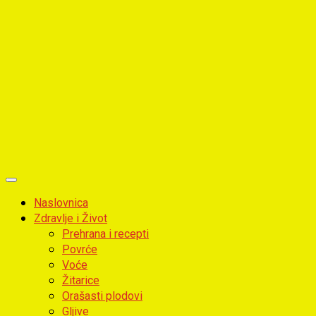
Primary
Menu
Naslovnica
Zdravlje i Život
Prehrana i recepti
Povrće
Voće
Žitarice
Orašasti plodovi
Gljive