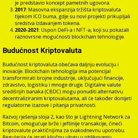
je predstavio koncept pametnih ugovora.
2017
: Masovna ekspanzija tržišta kriptovaluta
tijekom ICO buma, gdje su novi projekti prikupljali
sredstva izdavanjem tokena.
2020-2021
: Uspon DeFi-a i NFT-a, koji su pokazali
raznovrsne mogućnosti blockchain tehnologije.
Budućnost Kriptovaluta
Budućnost kriptovaluta obećava daljnju evoluciju i
inovacije. Blockchain tehnologija ima potencijal
transformirati brojne industrije, uključujući financije,
zdravstvo, logistiku i mnoge druge. Digitalne valute
središnjih banaka (CBDC) mogu ponuditi alternativu
decentraliziranim kriptovalutama, ali će također donijeti
regulatorne izazove i pitanja privatnosti.
Razvoj rješenja sloja 2, kao što je Lightning Network za
Bitcoin, omogućuje brže i jeftinije transakcije, čineći
kriptovalute praktičnijima za svakodnevnu upotrebu.
Regulacija će igrati ključnu ulogu u oblikovanju