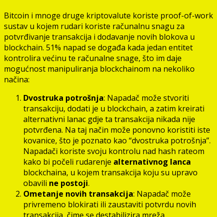
Bitcoin i mnoge druge kriptovalute koriste proof-of-work
sustav u kojem rudari koriste računalnu snagu za
potvrđivanje transakcija i dodavanje novih blokova u
blockchain. 51% napad se događa kada jedan entitet
kontrolira većinu te računalne snage, što im daje
mogućnost manipuliranja blockchainom na nekoliko
načina:
Dvostruka potrošnja
: Napadač može stvoriti
transakciju, dodati je u blockchain, a zatim kreirati
alternativni lanac gdje ta transakcija nikada nije
potvrđena. Na taj način može ponovno koristiti iste
kovanice, što je poznato kao “dvostruka potrošnja”.
Napadači koriste svoju kontrolu nad hash rateom
kako bi počeli rudarenje
alternativnog lanca
blockchaina, u kojem transakcija koju su upravo
obavili
ne postoji
.
Ometanje novih transakcija
: Napadač može
privremeno blokirati ili zaustaviti potvrdu novih
transakcija, čime se destabilizira mreža.