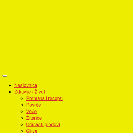
Primary
Menu
Naslovnica
Zdravlje i Život
Prehrana i recepti
Povrće
Voće
Žitarice
Orašasti plodovi
Gljive