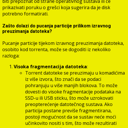
biti prepoznat od strane operativnog sustava ili će
prikazivati poruku o grešci koja sugerira da je disk
potrebno formatirati.
Zašto dolazi do pucanja particije prilikom izravnog
preuzimanja datoteka?
Pucanje particije tijekom izravnog preuzimanja datoteka,
osobito kod torrenta, može se dogoditi iz nekoliko
razloga:
Visoka fragmentacija datoteka
:
Torrent datoteke se preuzimaju u komadićima
iz više izvora, što znači da se podaci
pohranjuju u više manjih blokova. To može
dovesti do visoke fragmentacije podataka na
SSD-u ili USB sticku, što može uzrokovati
preopterećenje datotečnog sustava. Ako
particija postane previše fragmentirana,
postoji mogućnost da se sustav neće moći
učinkovito nositi s tim, što može rezultirati