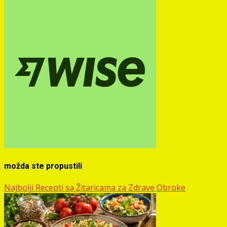
možda ste propustili
Najbolji Recepti sa Žitaricama za Zdrave Obroke