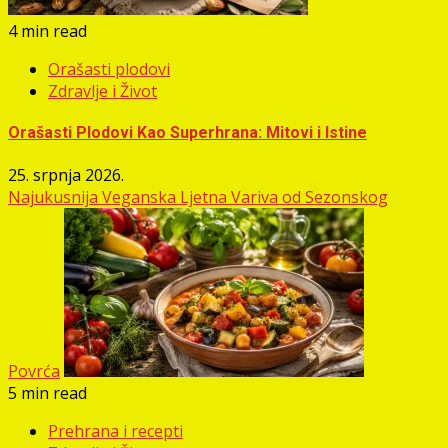
4 min read
Orašasti plodovi
Zdravlje i Život
Orašasti Plodovi Kao Superhrana: Mitovi i Istine
25. srpnja 2026.
Najukusnija Veganska Ljetna Variva od Sezonskog
Povrća
5 min read
Prehrana i recepti