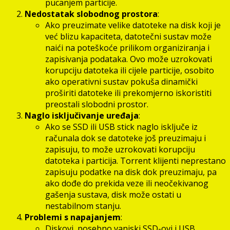
pucanjem particije.
Nedostatak slobodnog prostora
:
Ako preuzimate velike datoteke na disk koji je
već blizu kapaciteta, datotečni sustav može
naići na poteškoće prilikom organiziranja i
zapisivanja podataka. Ovo može uzrokovati
korupciju datoteka ili cijele particije, osobito
ako operativni sustav pokuša dinamički
proširiti datoteke ili prekomjerno iskoristiti
preostali slobodni prostor.
Naglo isključivanje uređaja
:
Ako se SSD ili USB stick naglo isključe iz
računala dok se datoteke još preuzimaju i
zapisuju, to može uzrokovati korupciju
datoteka i particija. Torrent klijenti neprestano
zapisuju podatke na disk dok preuzimaju, pa
ako dođe do prekida veze ili neočekivanog
gašenja sustava, disk može ostati u
nestabilnom stanju.
Problemi s napajanjem
:
Diskovi, posebno vanjski SSD-ovi i USB