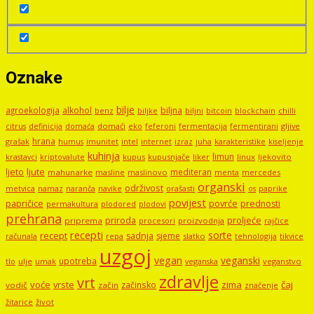
Oznake
bilje
agroekologija
alkohol
biljna
benz
biljni
bitcoin
blockchain
chilli
biljke
domaći
eko
gljive
citrus
definicija
domaća
feferoni
fermentacija
fermentirani
hrana
grašak
imunitet
intel
internet
izraz
juha
karakteristike
humus
kiseljenje
kuhinja
limun
kupus
kupusnjače
liker
linux
ljekovito
krastavci
kriptovalute
ljute
ljeto
mediteran
mahunarke
masline
maslinovo
mercedes
menta
organski
održivost
metvica
namaz
navike
orašasti
naranča
os
paprike
povijest
papričice
povrće
prednosti
permakultura
plodored
plodovi
prehrana
proljeće
priroda
priprema
procesori
proizvodnja
rajčice
recepti
sorte
recept
sadnja
sjeme
računala
repa
slatko
tehnologija
tikvice
uzgoj
vegan
veganski
upotreba
tlo
ulje
umak
veganstvo
veganska
zdravlje
vrt
voće
vrste
zima
čaj
začinsko
vodič
začin
značenje
žitarice
život