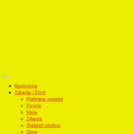
Primary
Menu
Naslovnica
Zdravlje i Život
Prehrana i recepti
Povrće
Voće
Žitarice
Orašasti plodovi
Gljive