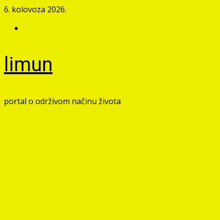
Skip
6. kolovoza 2026.
to
Facebook
content
limun
portal o održivom načinu života