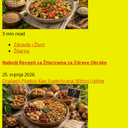
3 min read
Zdravlje i Život
Žitarice
Najbolji Recepti sa Žitaricama za Zdrave Obroke
25. srpnja 2026.
Orašasti Plodovi Kao Superhrana: Mitovi i Istine