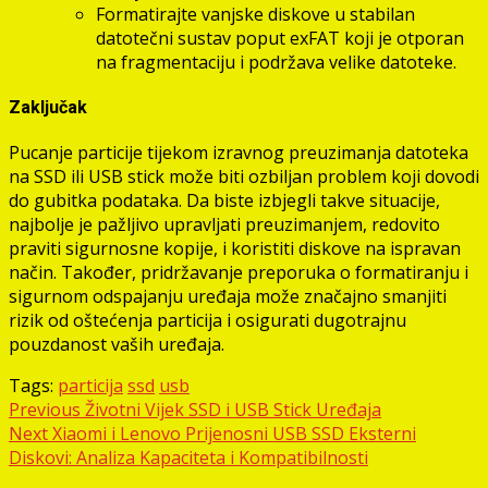
Formatirajte vanjske diskove u stabilan
datotečni sustav poput exFAT koji je otporan
na fragmentaciju i podržava velike datoteke.
Zaključak
Pucanje particije tijekom izravnog preuzimanja datoteka
na SSD ili USB stick može biti ozbiljan problem koji dovodi
do gubitka podataka. Da biste izbjegli takve situacije,
najbolje je pažljivo upravljati preuzimanjem, redovito
praviti sigurnosne kopije, i koristiti diskove na ispravan
način. Također, pridržavanje preporuka o formatiranju i
sigurnom odspajanju uređaja može značajno smanjiti
rizik od oštećenja particija i osigurati dugotrajnu
pouzdanost vaših uređaja.
Tags:
particija
ssd
usb
Post
Previous
Životni Vijek SSD i USB Stick Uređaja
Next
Xiaomi i Lenovo Prijenosni USB SSD Eksterni
navigation
Diskovi: Analiza Kapaciteta i Kompatibilnosti