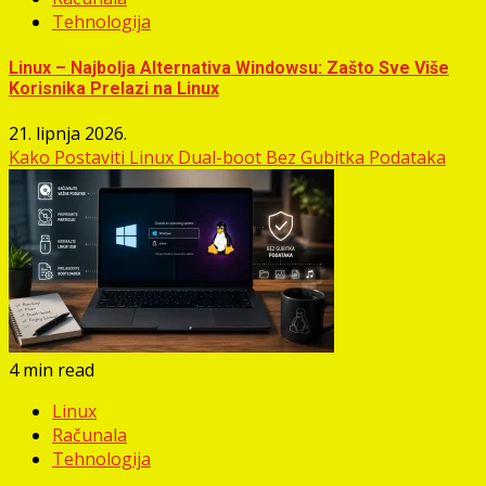
Tehnologija
Linux – Najbolja Alternativa Windowsu: Zašto Sve Više
Korisnika Prelazi na Linux
21. lipnja 2026.
Kako Postaviti Linux Dual-boot Bez Gubitka Podataka
4 min read
Linux
Računala
Tehnologija