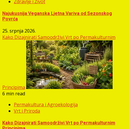
Zdravlje i Život
Najukusnija Veganska Ljetna Variva od Sezonskog
Povrća
25. srpnja 2026.
Kako Dizajnirati Samoodrživi Vrt po Permakulturnim
Principima
6 min read
Permakultura i Agroekologija
Vrt i Priroda
Kako Dizajnirati Samoodrživi Vrt po Permakulturnim
Principima