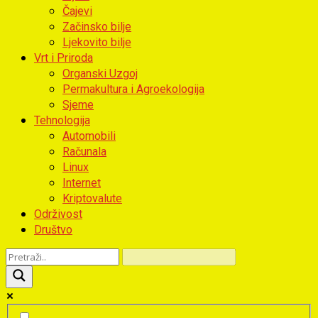
Čajevi
Začinsko bilje
Ljekovito bilje
Vrt i Priroda
Organski Uzgoj
Permakultura i Agroekologija
Sjeme
Tehnologija
Automobili
Računala
Linux
Internet
Kriptovalute
Održivost
Društvo