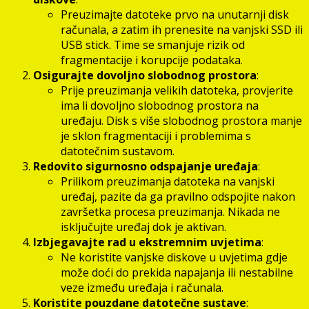
Preuzimajte datoteke prvo na unutarnji disk
računala, a zatim ih prenesite na vanjski SSD ili
USB stick. Time se smanjuje rizik od
fragmentacije i korupcije podataka.
Osigurajte dovoljno slobodnog prostora
:
Prije preuzimanja velikih datoteka, provjerite
ima li dovoljno slobodnog prostora na
uređaju. Disk s više slobodnog prostora manje
je sklon fragmentaciji i problemima s
datotečnim sustavom.
Redovito sigurnosno odspajanje uređaja
:
Prilikom preuzimanja datoteka na vanjski
uređaj, pazite da ga pravilno odspojite nakon
završetka procesa preuzimanja. Nikada ne
isključujte uređaj dok je aktivan.
Izbjegavajte rad u ekstremnim uvjetima
:
Ne koristite vanjske diskove u uvjetima gdje
može doći do prekida napajanja ili nestabilne
veze između uređaja i računala.
Koristite pouzdane datotečne sustave
: