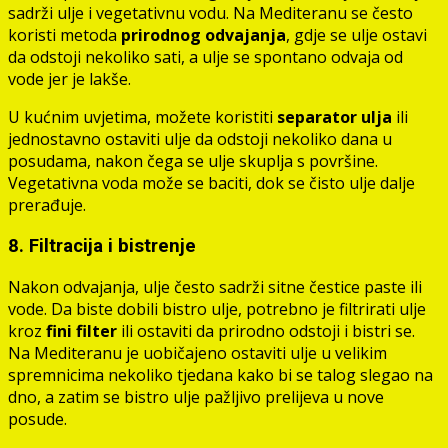
sadrži ulje i vegetativnu vodu. Na Mediteranu se često
koristi metoda
prirodnog odvajanja
, gdje se ulje ostavi
da odstoji nekoliko sati, a ulje se spontano odvaja od
vode jer je lakše.
U kućnim uvjetima, možete koristiti
separator ulja
ili
jednostavno ostaviti ulje da odstoji nekoliko dana u
posudama, nakon čega se ulje skuplja s površine.
Vegetativna voda može se baciti, dok se čisto ulje dalje
prerađuje.
8. Filtracija i bistrenje
Nakon odvajanja, ulje često sadrži sitne čestice paste ili
vode. Da biste dobili bistro ulje, potrebno je filtrirati ulje
kroz
fini filter
ili ostaviti da prirodno odstoji i bistri se.
Na Mediteranu je uobičajeno ostaviti ulje u velikim
spremnicima nekoliko tjedana kako bi se talog slegao na
dno, a zatim se bistro ulje pažljivo prelijeva u nove
posude.