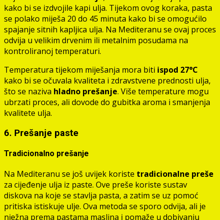
kako bi se izdvojile kapi ulja. Tijekom ovog koraka, pasta
se polako miješa 20 do 45 minuta kako bi se omogućilo
spajanje sitnih kapljica ulja. Na Mediteranu se ovaj proces
odvija u velikim drvenim ili metalnim posudama na
kontroliranoj temperaturi.
Temperatura tijekom miješanja mora biti
ispod 27°C
kako bi se očuvala kvaliteta i zdravstvene prednosti ulja,
što se naziva
hladno prešanje
. Više temperature mogu
ubrzati proces, ali dovode do gubitka aroma i smanjenja
kvalitete ulja.
6. Prešanje paste
Tradicionalno prešanje
Na Mediteranu se još uvijek koriste
tradicionalne preše
za cijeđenje ulja iz paste. Ove preše koriste sustav
diskova na koje se stavlja pasta, a zatim se uz pomoć
pritiska istiskuje ulje. Ova metoda se sporo odvija, ali je
nježna prema pastama maslina i pomaže u dobivanju