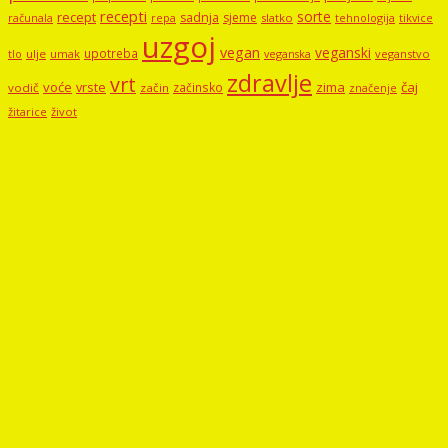
recepti
sorte
recept
sadnja
sjeme
računala
repa
slatko
tehnologija
tikvice
uzgoj
vegan
veganski
upotreba
tlo
ulje
umak
veganstvo
veganska
zdravlje
vrt
voće
vrste
zima
čaj
začinsko
vodič
začin
značenje
žitarice
život