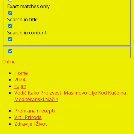
Exact matches only
Search in title
Search in content
Online
Home
2024
rujan
Vodič Kako Proizvesti Maslinovo Ulje Kod Kuće na
Mediteranski Način
Prehrana i recepti
Vrt i Priroda
Zdravlje i Život