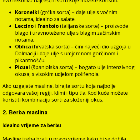
Evo nekoliko najčešćih sorti koje možete koristiti:
Koroneiki
(grčka sorta) – daje ulje s voćnim
notama, idealno za salate.
Leccino
i
Frantoio
(talijanske sorte) – proizvode
blago i uravnoteženo ulje s blagim začinskim
notama.
Oblica
(hrvatska sorta) – čini najveći dio uzgoja u
Dalmaciji i daje ulje s umjerenom gorčinom i
pikantnošću.
Picual
(španjolska sorta) – bogato ulje intenzivnog
okusa, s visokim udjelom polifenola.
Ako uzgajate masline, birajte sortu koja najbolje
odgovara vašoj regiji, klimi i tipu tla. Kod kuće možete
koristiti kombinaciju sorti za složeniji okus.
2. Berba maslina
Idealno vrijeme za berbu
Masline treba brati u pravo vrijeme kako bi se dobila