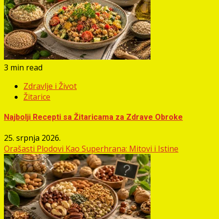
3 min read
Zdravlje i Život
Žitarice
Najbolji Recepti sa Žitaricama za Zdrave Obroke
25. srpnja 2026.
Orašasti Plodovi Kao Superhrana: Mitovi i Istine