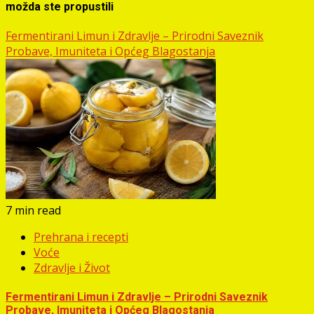
možda ste propustili
Fermentirani Limun i Zdravlje – Prirodni Saveznik
Probave, Imuniteta i Općeg Blagostanja
7 min read
Prehrana i recepti
Voće
Zdravlje i Život
Fermentirani Limun i Zdravlje – Prirodni Saveznik
Probave, Imuniteta i Općeg Blagostanja