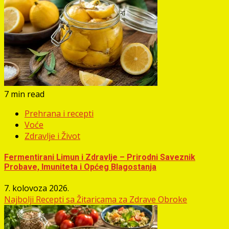
7 min read
Prehrana i recepti
Voće
Zdravlje i Život
Fermentirani Limun i Zdravlje – Prirodni Saveznik
Probave, Imuniteta i Općeg Blagostanja
7. kolovoza 2026.
Najbolji Recepti sa Žitaricama za Zdrave Obroke