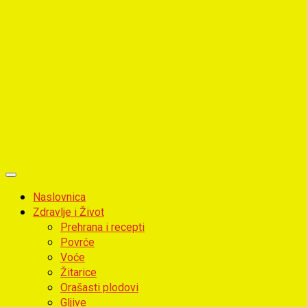
Primary
Menu
Naslovnica
Zdravlje i Život
Prehrana i recepti
Povrće
Voće
Žitarice
Orašasti plodovi
Gljive