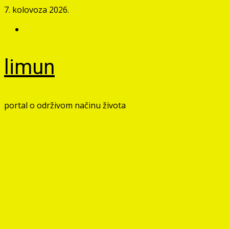
Skip
7. kolovoza 2026.
to
Facebook
content
limun
portal o održivom načinu života