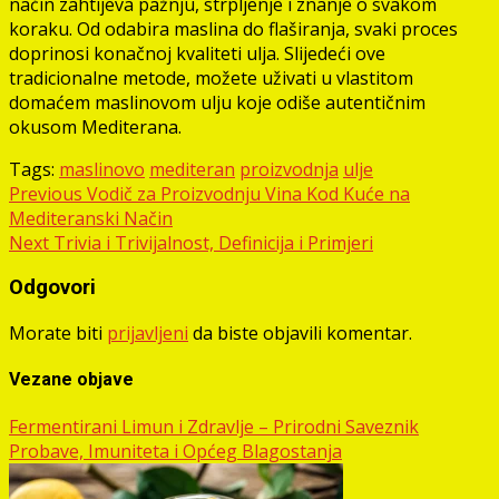
način zahtijeva pažnju, strpljenje i znanje o svakom
koraku. Od odabira maslina do flaširanja, svaki proces
doprinosi konačnoj kvaliteti ulja. Slijedeći ove
tradicionalne metode, možete uživati u vlastitom
domaćem maslinovom ulju koje odiše autentičnim
okusom Mediterana.
Tags:
maslinovo
mediteran
proizvodnja
ulje
Post
Previous
Vodič za Proizvodnju Vina Kod Kuće na
Mediteranski Način
navigation
Next
Trivia i Trivijalnost, Definicija i Primjeri
Odgovori
Morate biti
prijavljeni
da biste objavili komentar.
Vezane objave
Fermentirani Limun i Zdravlje – Prirodni Saveznik
Probave, Imuniteta i Općeg Blagostanja