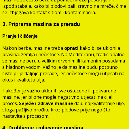
ispod stabala, kako bi plodovi pali izravno na mreže, čime
se izbjegava kontakt s tlom i kontaminacija.
3. Priprema maslina za preradu
Pranje i čišćenje
Nakon berbe, masline treba
oprati
kako bi se uklonila
prašina, zemlja i nečistoće. Na Mediteranu, tradicionalno
se masline peru u velikim drvenim ili kamenim posudama
s hladnom vodom. Važno je da masline budu potpuno
čiste prije daljnje prerade, jer nečistoće mogu utjecati na
okus i kvalitetu ulja.
Također je važno ukloniti sve oštećene ili pokvarene
masline, jer bi one mogle negativno utjecati na cijeli
proces.
Svježe i zdrave masline
daju najkvalitetnije ulje,
stoga pažljivo prođite kroz plodove prije nego što
nastavite s procesom.
4. Drobljenje i mljevenje maslina