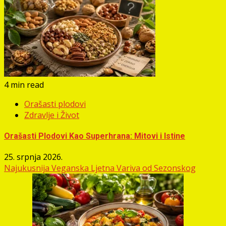
4 min read
Orašasti plodovi
Zdravlje i Život
Orašasti Plodovi Kao Superhrana: Mitovi i Istine
25. srpnja 2026.
Najukusnija Veganska Ljetna Variva od Sezonskog