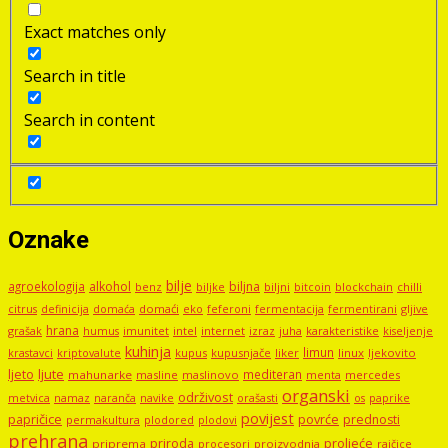
Exact matches only
Search in title
Search in content
Oznake
bilje
agroekologija
alkohol
biljna
benz
biljni
bitcoin
blockchain
chilli
biljke
domaći
eko
gljive
citrus
definicija
domaća
feferoni
fermentacija
fermentirani
hrana
grašak
imunitet
intel
internet
izraz
juha
karakteristike
humus
kiseljenje
kuhinja
limun
kupus
kupusnjače
liker
linux
ljekovito
krastavci
kriptovalute
ljute
ljeto
mediteran
mahunarke
masline
maslinovo
mercedes
menta
organski
održivost
metvica
namaz
navike
orašasti
naranča
os
paprike
povijest
papričice
povrće
prednosti
permakultura
plodored
plodovi
prehrana
proljeće
priroda
priprema
procesori
proizvodnja
rajčice