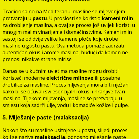
Tradicionalno na Mediteranu, masline se mljevenjem
pretvaraju u
pastu
. U prošlosti se koristio
kameni mlin
za drobljenje maslina, a ovaj se proces još uvijek koristi u
mnogim malim vinarijama i domaćinstvima. Kameni mlin
sastoji se od dvije velike kamene ploče koje drobe
masline u gustu pastu. Ova metoda pomaže zadržati
autentičan okus i arome maslina, budući da kamen ne
prenosi nikakve strane mirise.
Danas se u kućnim uvjetima masline mogu drobiti
koristeći moderne
električne mlinove
ili posebne
drobilice za masline. Proces mljevenja mora biti nježan
kako bi se očuvali svi esencijalni okusi i hranjive tvari
maslina. Tijekom mljevenja, masline se pretvaraju u
smjesu koja sadrži ulje, vodu i komadiće kožice i pulpe.
5. Miješanje paste (malaksacija)
Nakon što su masline usitnjene u pastu, slijedi proces
koji se naziva
malaksacija
, odnosno miješanje paste