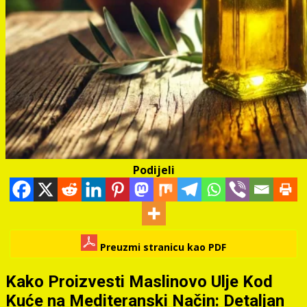
Podijeli
Preuzmi stranicu kao PDF
Kako Proizvesti Maslinovo Ulje Kod
Kuće na Mediteranski Način: Detaljan