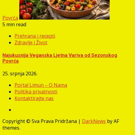
Povrća
5 min read
Prehrana i recepti
Zdravlje i Život
Najukusnija Veganska Ljetna Variva od Sezonskog
Povrća
25. srpnja 2026.
Portal Limun – O Nama
Politika privatnosti
Kontaktirajte nas
Facebook
Copyright © Sva Prava Pridržana
|
DarkNews
by AF
themes.