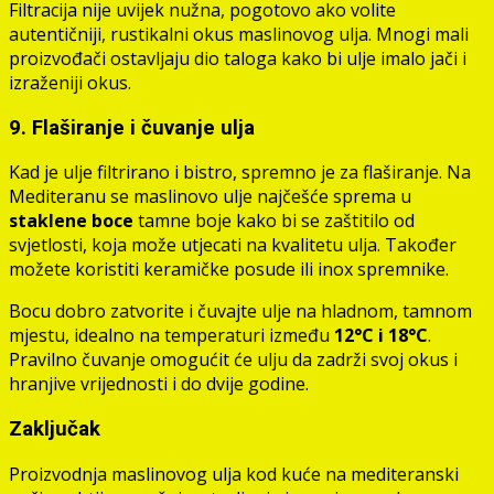
Filtracija nije uvijek nužna, pogotovo ako volite
autentičniji, rustikalni okus maslinovog ulja. Mnogi mali
proizvođači ostavljaju dio taloga kako bi ulje imalo jači i
izraženiji okus.
9. Flaširanje i čuvanje ulja
Kad je ulje filtrirano i bistro, spremno je za flaširanje. Na
Mediteranu se maslinovo ulje najčešće sprema u
staklene boce
tamne boje kako bi se zaštitilo od
svjetlosti, koja može utjecati na kvalitetu ulja. Također
možete koristiti keramičke posude ili inox spremnike.
Bocu dobro zatvorite i čuvajte ulje na hladnom, tamnom
mjestu, idealno na temperaturi između
12°C i 18°C
.
Pravilno čuvanje omogućit će ulju da zadrži svoj okus i
hranjive vrijednosti i do dvije godine.
Zaključak
Proizvodnja maslinovog ulja kod kuće na mediteranski