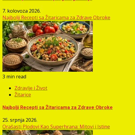
7. kolovoza 2026.
Najbolji Recepti sa Žitaricama za Zdrave Obroke
3 min read
Zdravlje i Život
Žitarice
Najbolji Recepti sa Žitaricama za Zdrave Obroke
25. srpnja 2026.
Orašasti Plodovi Kao Superhrana: Mitovi i Istine