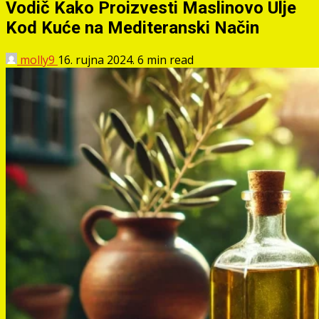
Vodič Kako Proizvesti Maslinovo Ulje
Kod Kuće na Mediteranski Način
molly9
16. rujna 2024.
6 min read