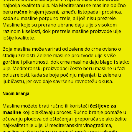
najbolja kvaliteta ulja. Na Mediteranu se masline obično
beru
ručno
krajem jeseni, između listopada i prosinca,
kada su masline potpuno zrele, ali još nisu prezrele.
Masline koje su prerano ubrane daju ulje s visokom
razinom kiselosti, dok prezrele masline proizvode ulje
lošije kvalitete.
Boja maslina može varirati od zelene do crne ovisno o
stadiju zrelosti. Zelene masline proizvode ulje s više
gorčine i pikantnosti, dok crne masline daju blago i slatko
ulje. Mediteranski proizvođači često beru masline u fazi
poluzrelosti, kada se boje počinju mijenjati iz zelene u
ljubičastu, jer ovo daje savršenu ravnotežu okusa.
Način branja
Masline možete brati ručno ili koristeći
češljeve za
masline
koji olakšavaju proces. Ručno branje pomaže u
očuvanju plodova od oštećenja i preporuča se ako želite
najkvalitetnije ulje. U mediteranskim vinogradima,
masline se često beru uz pomoć mreža postavljenih