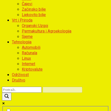
Čajevi
Začinsko bilje
Ljekovito bilje
Vrt i Priroda
Organski Uzgoj
Permakultura i Agroekologija
Sjeme
Tehnologija
Automobili
Računala
Linux
Internet
Kriptovalute
Održivost
Društvo