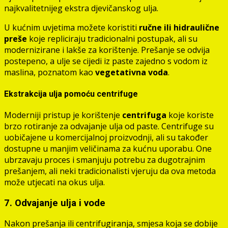
najkvalitetnijeg ekstra djevičanskog ulja.
U kućnim uvjetima možete koristiti
ručne ili hidraulične
preše
koje repliciraju tradicionalni postupak, ali su
modernizirane i lakše za korištenje. Prešanje se odvija
postepeno, a ulje se cijedi iz paste zajedno s vodom iz
maslina, poznatom kao
vegetativna voda
.
Ekstrakcija ulja pomoću centrifuge
Moderniji pristup je korištenje
centrifuga
koje koriste
brzo rotiranje za odvajanje ulja od paste. Centrifuge su
uobičajene u komercijalnoj proizvodnji, ali su također
dostupne u manjim veličinama za kućnu uporabu. One
ubrzavaju proces i smanjuju potrebu za dugotrajnim
prešanjem, ali neki tradicionalisti vjeruju da ova metoda
može utjecati na okus ulja.
7. Odvajanje ulja i vode
Nakon prešanja ili centrifugiranja, smjesa koja se dobije