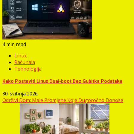
4 min read
Linux
Računala
Tehnologija
Kako Postaviti Linux Dual-boot Bez Gubitka Podataka
30. svibnja 2026.
Održivi Dom: Male Promjene Koje Dugoročno Donose