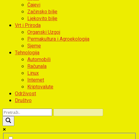
Čajevi
Začinsko bilje
Ljekovito bilje
Vrt i Priroda
Organski Uzgoj
Permakultura i Agroekologija
Sjeme
Tehnologija
Automobili
Računala
Linux
Internet
Kriptovalute
Održivost
Društvo