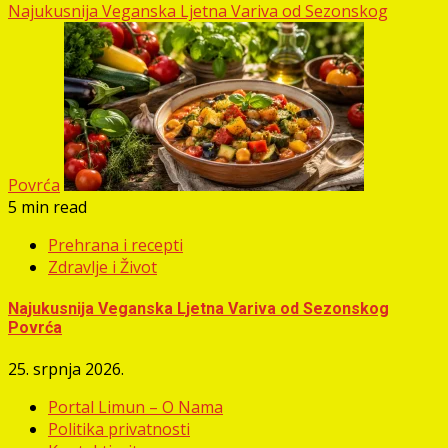
Najukusnija Veganska Ljetna Variva od Sezonskog
Povrća
5 min read
Prehrana i recepti
Zdravlje i Život
Najukusnija Veganska Ljetna Variva od Sezonskog
Povrća
25. srpnja 2026.
Portal Limun – O Nama
Politika privatnosti