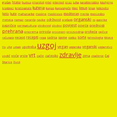
hrana
grašak
imunitet
intel
internet
izraz
juha
karakteristike
humus
kiseljenje
kuhinja
limun
kupus
kupusnjače
liker
linux
ljekovito
krastavci
kriptovalute
ljute
ljeto
mediteran
mahunarke
masline
maslinovo
mercedes
menta
organski
održivost
metvica
namaz
navike
orašasti
naranča
os
paprike
povijest
papričice
povrće
prednosti
permakultura
plodored
plodovi
prehrana
proljeće
priroda
priprema
procesori
proizvodnja
rajčice
recepti
sorte
recept
sadnja
sjeme
računala
repa
slatko
tehnologija
tikvice
uzgoj
vegan
veganski
upotreba
tlo
ulje
umak
veganstvo
veganska
zdravlje
vrt
voće
vrste
zima
čaj
začinsko
vodič
začin
značenje
žitarice
život