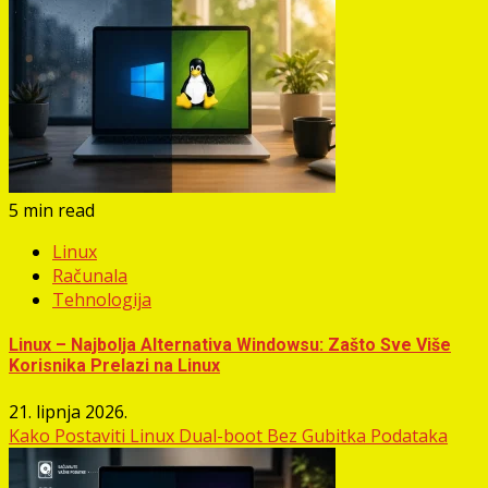
5 min read
Linux
Računala
Tehnologija
Linux – Najbolja Alternativa Windowsu: Zašto Sve Više
Korisnika Prelazi na Linux
21. lipnja 2026.
Kako Postaviti Linux Dual-boot Bez Gubitka Podataka