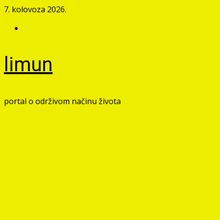
Skip
7. kolovoza 2026.
to
Facebook
content
limun
portal o održivom načinu života