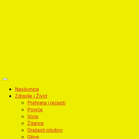
Primary
Menu
Naslovnica
Zdravlje i Život
Prehrana i recepti
Povrće
Voće
Žitarice
Orašasti plodovi
Gljive