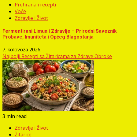
Prehrana i recepti
Voće
Zdravlje i Život
Fermentirani Limun i Zdravlje – Prirodni Saveznik
Probave, Imuniteta i Općeg Blagostanja
7. kolovoza 2026.
Najbolji Recepti sa Žitaricama za Zdrave Obroke
3 min read
Zdravlje i Život
Žitarice