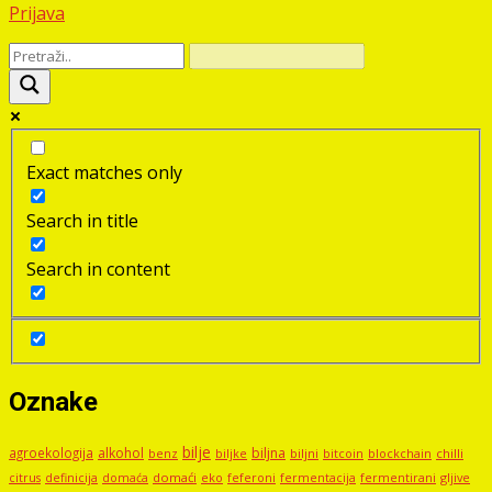
Prijava
Exact matches only
Search in title
Search in content
Oznake
bilje
agroekologija
alkohol
biljna
benz
biljni
bitcoin
blockchain
chilli
biljke
domaći
eko
gljive
citrus
definicija
domaća
feferoni
fermentacija
fermentirani