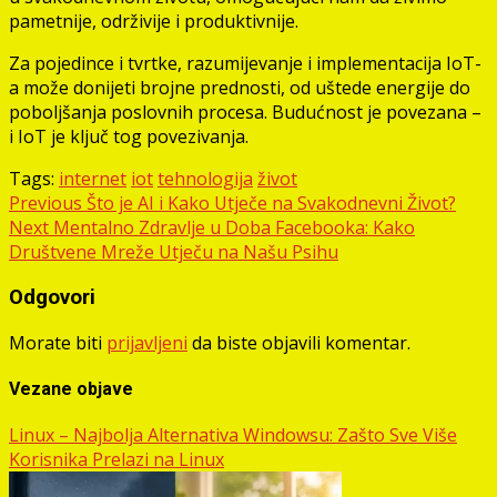
pametnije, održivije i produktivnije.
Za pojedince i tvrtke, razumijevanje i implementacija IoT-
a može donijeti brojne prednosti, od uštede energije do
poboljšanja poslovnih procesa. Budućnost je povezana –
i IoT je ključ tog povezivanja.
Tags:
internet
iot
tehnologija
život
Post
Previous
Što je AI i Kako Utječe na Svakodnevni Život?
Next
Mentalno Zdravlje u Doba Facebooka: Kako
navigation
Društvene Mreže Utječu na Našu Psihu
Odgovori
Morate biti
prijavljeni
da biste objavili komentar.
Vezane objave
Linux – Najbolja Alternativa Windowsu: Zašto Sve Više
Korisnika Prelazi na Linux