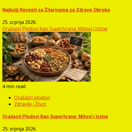
Najbolji Recepti sa Žitaricama za Zdrave Obroke
25. srpnja 2026.
Orašasti Plodovi Kao Superhrana: Mitovi i Istine
4 min read
Orašasti plodovi
Zdravlje i Život
Orašasti Plodovi Kao Superhrana: Mitovi i Istine
25. srpnja 2026.