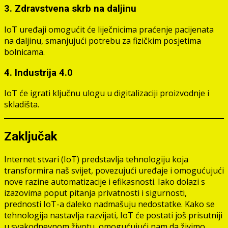
3. Zdravstvena skrb na daljinu
IoT uređaji omogućit će liječnicima praćenje pacijenata
na daljinu, smanjujući potrebu za fizičkim posjetima
bolnicama.
4. Industrija 4.0
IoT će igrati ključnu ulogu u digitalizaciji proizvodnje i
skladišta.
Zaključak
Internet stvari (IoT) predstavlja tehnologiju koja
transformira naš svijet, povezujući uređaje i omogućujući
nove razine automatizacije i efikasnosti. Iako dolazi s
izazovima poput pitanja privatnosti i sigurnosti,
prednosti IoT-a daleko nadmašuju nedostatke. Kako se
tehnologija nastavlja razvijati, IoT će postati još prisutniji
u svakodnevnom životu, omogućujući nam da živimo