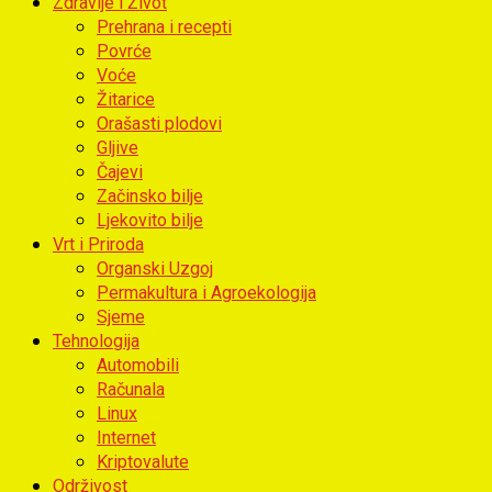
Zdravlje i Život
Prehrana i recepti
Povrće
Voće
Žitarice
Orašasti plodovi
Gljive
Čajevi
Začinsko bilje
Ljekovito bilje
Vrt i Priroda
Organski Uzgoj
Permakultura i Agroekologija
Sjeme
Tehnologija
Automobili
Računala
Linux
Internet
Kriptovalute
Održivost