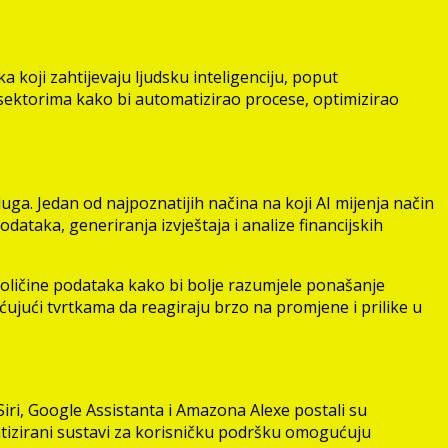
a koji zahtijevaju ljudsku inteligenciju, poput
i sektorima kako bi automatizirao procese, optimizirao
luga. Jedan od najpoznatijih načina na koji AI mijenja način
ataka, generiranja izvještaja i analize financijskih
oličine podataka kako bi bolje razumjele ponašanje
ujući tvrtkama da reagiraju brzo na promjene i prilike u
Siri, Google Assistanta i Amazona Alexe postali su
tizirani sustavi za korisničku podršku omogućuju