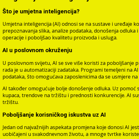
Što je umjetna inteligencija?
Umjetna inteligencija (AI) odnosi se na sustave i uređaje ko
prepoznavanja slika, analize podataka, donošenja odluka i r
operacije i poboljšao kvalitetu proizvoda i usluga.
AI u poslovnom okruženju
U poslovnom svijetu, AI se sve više koristi za poboljšanje 
rada je u automatizaciji zadataka. Programi temeljeni na AI
podataka, što omogućava zaposlenicima da se usmjere na kr
AI također omogućuje bolje donošenje odluka. Uz pomoć str
kupaca, trendove na tržištu i prednosti konkurencije. AI 
tržištu.
Poboljšanje korisničkog iskustva uz AI
Jedan od najvažnijih aspekata promjena koje donosi AI jest 
uobičajeni u svakodnevnom životu, a mnoge tvrtke koriste