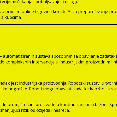
vrijeme čekanja i poboljšavajući uslugu.
Na primjer, online trgovine koriste AI za preporučivanje pr
 s kupcima.
 – automatiziranih sustava sposobnih za obavljanje zadataka
 do kompleksnih intervencija u industrijskim proizvodnim lin
redak jest industrijska proizvodnja. Robotski sustavi u tvo
ske pogreške. Roboti mogu obavljati zadatke kao što su sastav
a odmorom, što čini proizvodnju kontinuiranijom i bržom. Spo
anjujući rizik od ozljeda i nesreća.