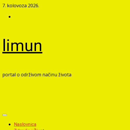
Skip
7. kolovoza 2026.
to
Facebook
content
limun
portal o održivom načinu života
Primary
Menu
Naslovnica