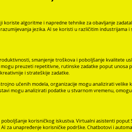
ji koriste algoritme i napredne tehnike za obavljanje zadatak
azumijevanja jezika. AI se koristi u različitim industrijama 
produktivnosti, smanjenje troškova i poboljšanje kvalitete us
 mogu preuzeti repetitivne, rutinske zadatke poput unosa pod
eativnije i strateškije zadatke.
ojno učenih modela, organizacije mogu analizirati velike k
sustavi mogu analizirati podatke u stvarnom vremenu, omoguć
poboljšanje korisničkog iskustva. Virtualni asistenti poput 
 AI za unapređenje korisničke podrške. Chatbotovi i automa