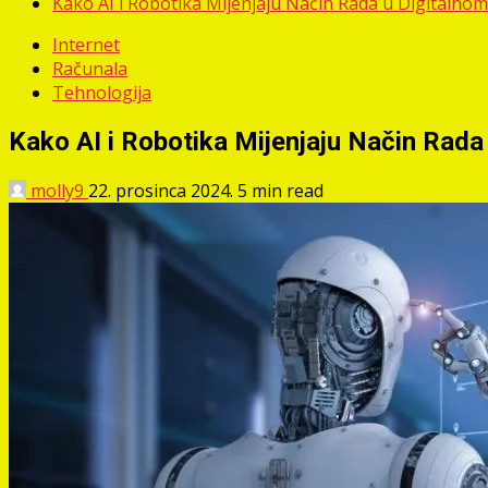
Kako AI i Robotika Mijenjaju Način Rada u Digitalno
Internet
Računala
Tehnologija
Kako AI i Robotika Mijenjaju Način Rada
molly9
22. prosinca 2024.
5 min read