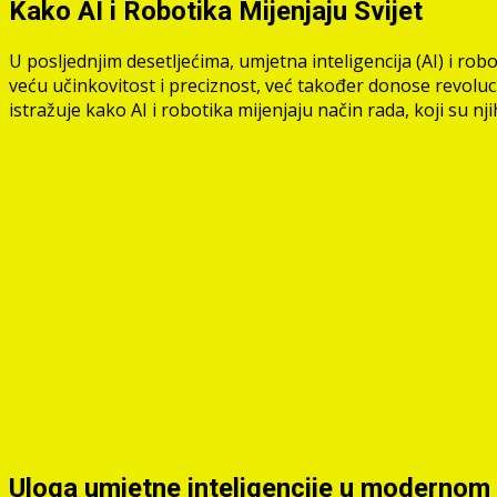
Kako AI i Robotika Mijenjaju Svijet
U posljednjim desetljećima, umjetna inteligencija (AI) i r
veću učinkovitost i preciznost, već također donose revoluci
istražuje kako AI i robotika mijenjaju način rada, koji su nj
Uloga umjetne inteligencije u modernom