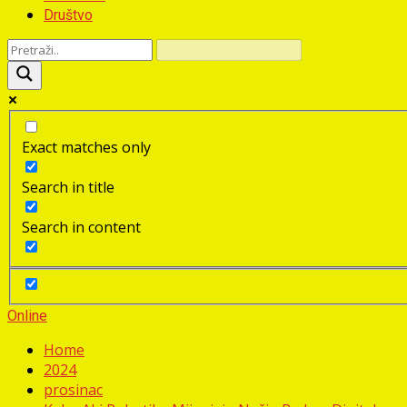
Društvo
Exact matches only
Search in title
Search in content
Online
Home
2024
prosinac