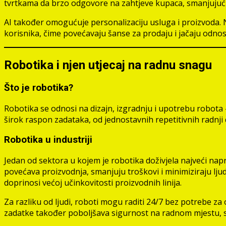
tvrtkama da brzo odgovore na zahtjeve kupaca, smanjujući 
AI također omogućuje personalizaciju usluga i proizvoda. 
korisnika, čime povećavaju šanse za prodaju i jačaju odnos
Robotika i njen utjecaj na radnu snagu
Što je robotika?
Robotika se odnosi na dizajn, izgradnju i upotrebu robota
širok raspon zadataka, od jednostavnih repetitivnih radnji
Robotika u industriji
Jedan od sektora u kojem je robotika doživjela najveći nap
povećava proizvodnja, smanjuju troškovi i minimiziraju ljud
doprinosi većoj učinkovitosti proizvodnih linija.
Za razliku od ljudi, roboti mogu raditi 24/7 bez potrebe z
zadatke također poboljšava sigurnost na radnom mjestu, sm