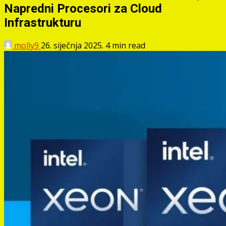
Napredni Procesori za Cloud
Infrastrukturu
molly9
26. siječnja 2025.
4 min read