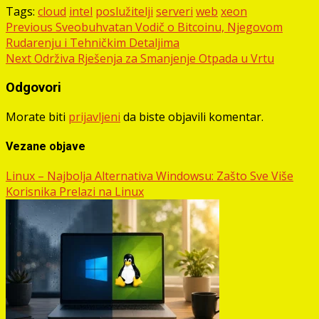
Tags:
cloud
intel
poslužitelji
serveri
web
xeon
Post
Previous
Sveobuhvatan Vodič o Bitcoinu, Njegovom
Rudarenju i Tehničkim Detaljima
navigation
Next
Održiva Rješenja za Smanjenje Otpada u Vrtu
Odgovori
Morate biti
prijavljeni
da biste objavili komentar.
Vezane objave
Linux – Najbolja Alternativa Windowsu: Zašto Sve Više
Korisnika Prelazi na Linux