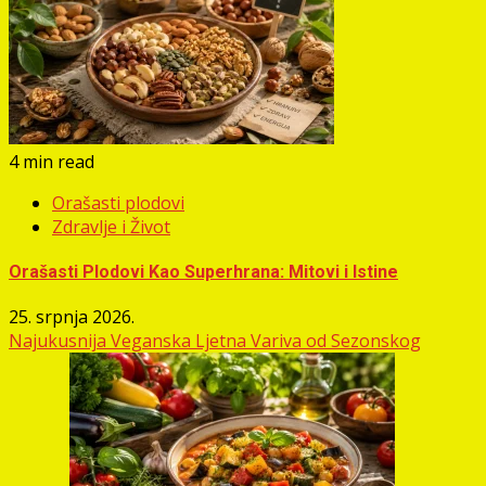
4 min read
Orašasti plodovi
Zdravlje i Život
Orašasti Plodovi Kao Superhrana: Mitovi i Istine
25. srpnja 2026.
Najukusnija Veganska Ljetna Variva od Sezonskog