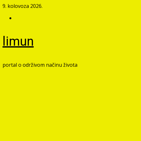
Skip
9. kolovoza 2026.
to
Facebook
content
limun
portal o održivom načinu života