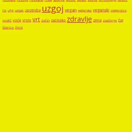
uzgoj
vegan
veganski
upotreba
tlo
ulje
umak
veganstvo
veganska
zdravlje
vrt
voće
vrste
zima
čaj
začinsko
vodič
začin
značenje
žitarice
život