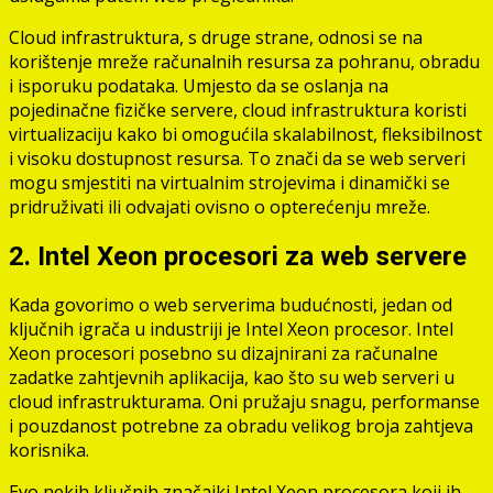
Cloud infrastruktura, s druge strane, odnosi se na
korištenje mreže računalnih resursa za pohranu, obradu
i isporuku podataka. Umjesto da se oslanja na
pojedinačne fizičke servere, cloud infrastruktura koristi
virtualizaciju kako bi omogućila skalabilnost, fleksibilnost
i visoku dostupnost resursa. To znači da se web serveri
mogu smjestiti na virtualnim strojevima i dinamički se
pridruživati ili odvajati ovisno o opterećenju mreže.
2. Intel Xeon procesori za web servere
Kada govorimo o web serverima budućnosti, jedan od
ključnih igrača u industriji je Intel Xeon procesor. Intel
Xeon procesori posebno su dizajnirani za računalne
zadatke zahtjevnih aplikacija, kao što su web serveri u
cloud infrastrukturama. Oni pružaju snagu, performanse
i pouzdanost potrebne za obradu velikog broja zahtjeva
korisnika.
Evo nekih ključnih značajki Intel Xeon procesora koji ih