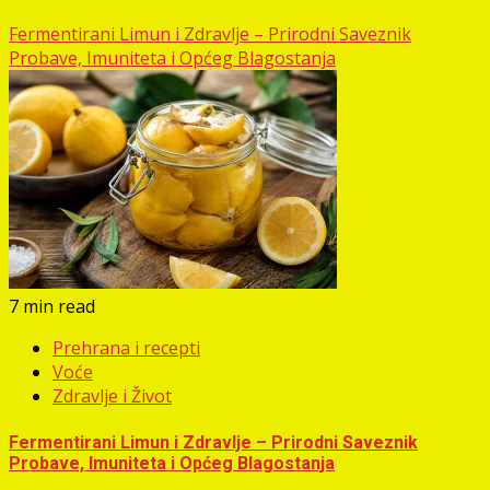
Fermentirani Limun i Zdravlje – Prirodni Saveznik
Probave, Imuniteta i Općeg Blagostanja
7 min read
Prehrana i recepti
Voće
Zdravlje i Život
Fermentirani Limun i Zdravlje – Prirodni Saveznik
Probave, Imuniteta i Općeg Blagostanja