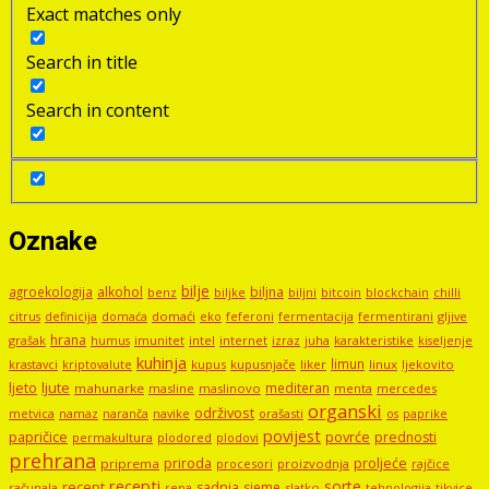
Exact matches only
Search in title
Search in content
Oznake
bilje
agroekologija
alkohol
biljna
benz
biljni
bitcoin
blockchain
chilli
biljke
domaći
eko
gljive
citrus
definicija
domaća
feferoni
fermentacija
fermentirani
hrana
grašak
imunitet
intel
internet
izraz
juha
karakteristike
humus
kiseljenje
kuhinja
limun
kupus
kupusnjače
liker
linux
ljekovito
krastavci
kriptovalute
ljute
ljeto
mediteran
mahunarke
masline
maslinovo
mercedes
menta
organski
održivost
metvica
namaz
navike
orašasti
naranča
os
paprike
povijest
papričice
povrće
prednosti
permakultura
plodored
plodovi
prehrana
proljeće
priroda
priprema
procesori
proizvodnja
rajčice
recepti
sorte
recept
sadnja
sjeme
računala
repa
slatko
tehnologija
tikvice