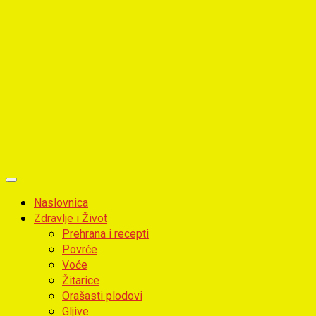
Primary
Menu
Naslovnica
Zdravlje i Život
Prehrana i recepti
Povrće
Voće
Žitarice
Orašasti plodovi
Gljive