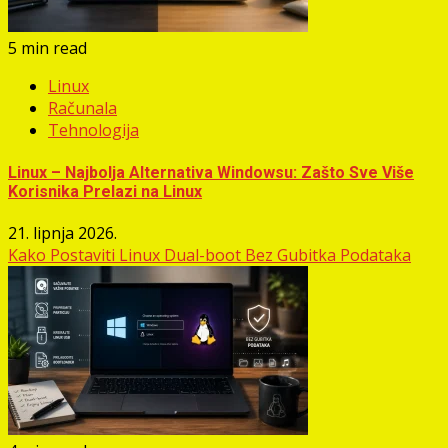
5 min read
Linux
Računala
Tehnologija
Linux – Najbolja Alternativa Windowsu: Zašto Sve Više
Korisnika Prelazi na Linux
21. lipnja 2026.
Kako Postaviti Linux Dual-boot Bez Gubitka Podataka