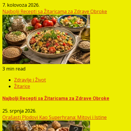
7. kolovoza 2026.
Najbolji Recepti sa Žitaricama za Zdrave Obroke
3 min read
Zdravlje i Život
Žitarice
Najbolji Recepti sa Žitaricama za Zdrave Obroke
25. srpnja 2026.
Orašasti Plodovi Kao Superhrana: Mitovi i Istine