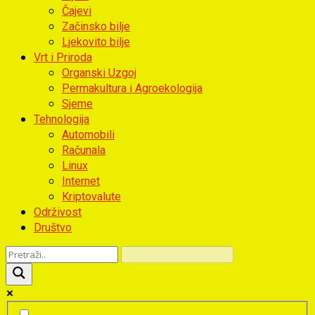
Čajevi
Začinsko bilje
Ljekovito bilje
Vrt i Priroda
Organski Uzgoj
Permakultura i Agroekologija
Sjeme
Tehnologija
Automobili
Računala
Linux
Internet
Kriptovalute
Održivost
Društvo