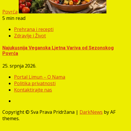
Povrća
5 min read
Prehrana i recepti
Zdravlje i Život
Najukusnija Veganska Ljetna Variva od Sezonskog
Povrća
25. srpnja 2026.
Portal Limun – O Nama
Politika privatnosti
Kontaktirajte nas
Facebook
Copyright © Sva Prava Pridržana
|
DarkNews
by AF
themes.