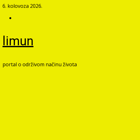
Skip
6. kolovoza 2026.
to
Facebook
content
limun
portal o održivom načinu života