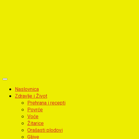
Primary
Menu
Naslovnica
Zdravlje i Život
Prehrana i recepti
Povrće
Voće
Žitarice
Orašasti plodovi
Gljive