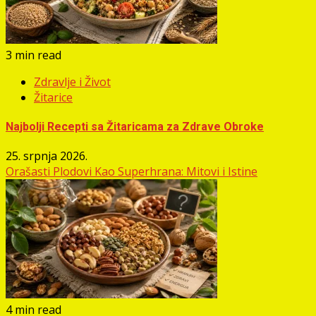
3 min read
Zdravlje i Život
Žitarice
Najbolji Recepti sa Žitaricama za Zdrave Obroke
25. srpnja 2026.
Orašasti Plodovi Kao Superhrana: Mitovi i Istine
4 min read