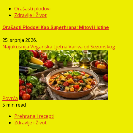
Orašasti plodovi
Zdravlje i Život
Orašasti Plodovi Kao Superhrana: Mitovi i Istine
25. srpnja 2026.
Najukusnija Veganska Ljetna Variva od Sezonskog
Povrća
5 min read
Prehrana i recepti
Zdravlje i Život