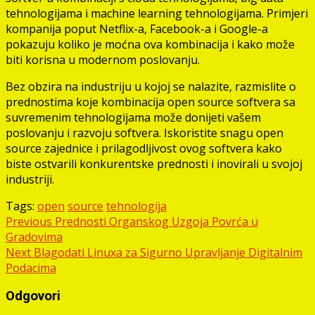
tehnologijama i machine learning tehnologijama. Primjeri
kompanija poput Netflix-a, Facebook-a i Google-a
pokazuju koliko je moćna ova kombinacija i kako može
biti korisna u modernom poslovanju.
Bez obzira na industriju u kojoj se nalazite, razmislite o
prednostima koje kombinacija open source softvera sa
suvremenim tehnologijama može donijeti vašem
poslovanju i razvoju softvera. Iskoristite snagu open
source zajednice i prilagodljivost ovog softvera kako
biste ostvarili konkurentske prednosti i inovirali u svojoj
industriji.
Tags:
open
source
tehnologija
Post
Previous
Prednosti Organskog Uzgoja Povrća u
Gradovima
navigation
Next
Blagodati Linuxa za Sigurno Upravljanje Digitalnim
Podacima
Odgovori