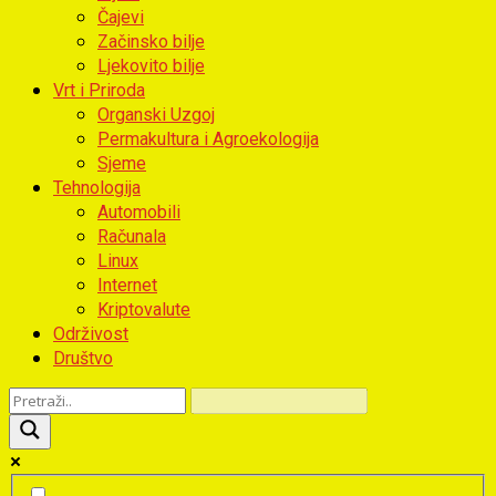
Čajevi
Začinsko bilje
Ljekovito bilje
Vrt i Priroda
Organski Uzgoj
Permakultura i Agroekologija
Sjeme
Tehnologija
Automobili
Računala
Linux
Internet
Kriptovalute
Održivost
Društvo