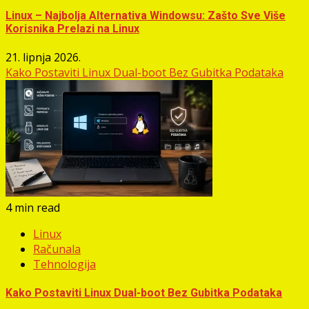
Linux – Najbolja Alternativa Windowsu: Zašto Sve Više
Korisnika Prelazi na Linux
21. lipnja 2026.
Kako Postaviti Linux Dual-boot Bez Gubitka Podataka
4 min read
Linux
Računala
Tehnologija
Kako Postaviti Linux Dual-boot Bez Gubitka Podataka