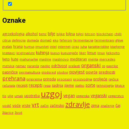
Oznake
bilje
agroekologija
alkohol
biljna
benz
biljni
bitcoin
blockchain
chilli
biljke
domaći
eko
gljive
citrus
definicija
domaća
feferoni
fermentacija
fermentirani
hrana
grašak
imunitet
intel
internet
izraz
juha
karakteristike
humus
kiseljenje
kuhinja
limun
kupus
kupusnjače
liker
linux
ljekovito
krastavci
kriptovalute
ljute
ljeto
mediteran
mahunarke
masline
maslinovo
mercedes
menta
organski
održivost
metvica
namaz
navike
orašasti
naranča
os
paprike
povijest
papričice
povrće
prednosti
permakultura
plodored
plodovi
prehrana
proljeće
priroda
priprema
procesori
proizvodnja
rajčice
recepti
sorte
recept
sadnja
sjeme
računala
repa
slatko
tehnologija
tikvice
uzgoj
vegan
veganski
upotreba
tlo
ulje
umak
veganstvo
veganska
zdravlje
vrt
voće
vrste
zima
čaj
začinsko
vodič
začin
značenje
žitarice
život