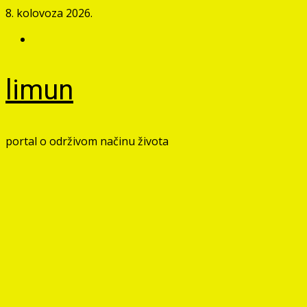
Skip
8. kolovoza 2026.
to
Facebook
content
limun
portal o održivom načinu života