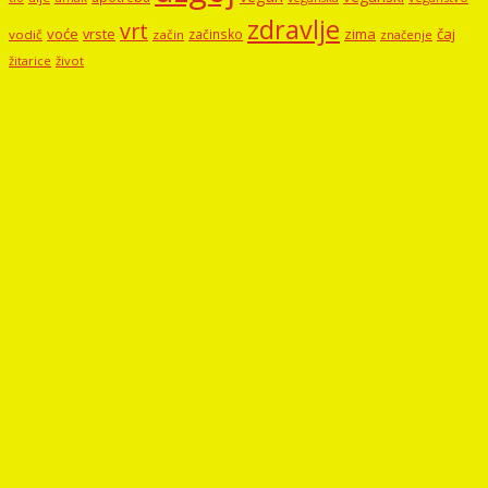
zdravlje
vrt
voće
vrste
zima
čaj
začinsko
vodič
začin
značenje
žitarice
život