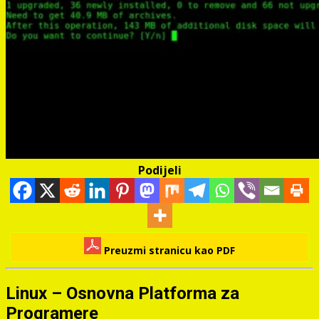
Podijeli
Preuzmi stranicu kao PDF
Linux – Osnovna Platforma za
Programere