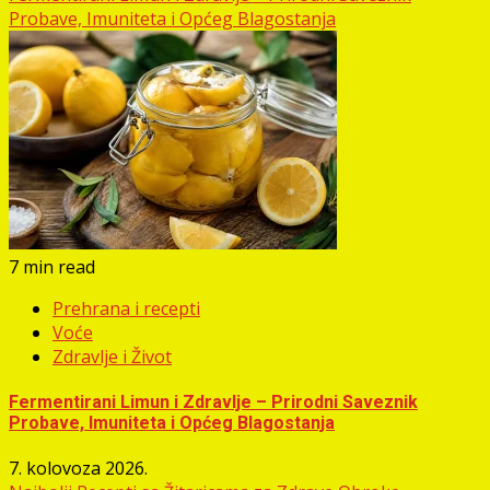
Probave, Imuniteta i Općeg Blagostanja
7 min read
Prehrana i recepti
Voće
Zdravlje i Život
Fermentirani Limun i Zdravlje – Prirodni Saveznik
Probave, Imuniteta i Općeg Blagostanja
7. kolovoza 2026.