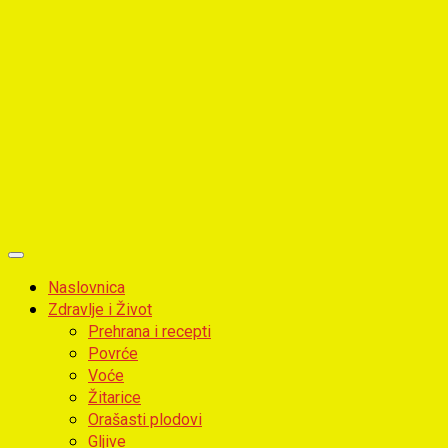
Primary
Menu
Naslovnica
Zdravlje i Život
Prehrana i recepti
Povrće
Voće
Žitarice
Orašasti plodovi
Gljive