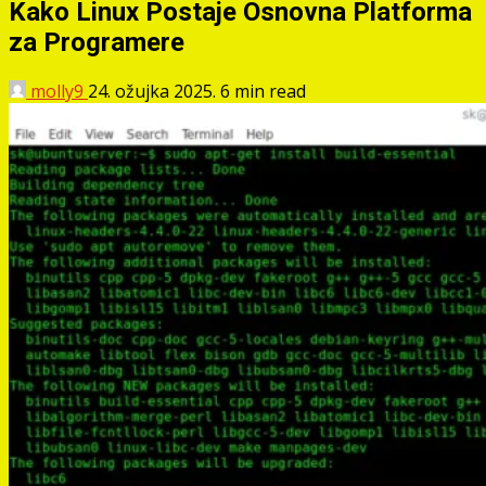
Kako Linux Postaje Osnovna Platforma
za Programere
molly9
24. ožujka 2025.
6 min read