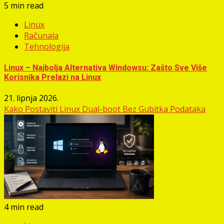
5 min read
Linux
Računala
Tehnologija
Linux – Najbolja Alternativa Windowsu: Zašto Sve Više
Korisnika Prelazi na Linux
21. lipnja 2026.
Kako Postaviti Linux Dual-boot Bez Gubitka Podataka
4 min read