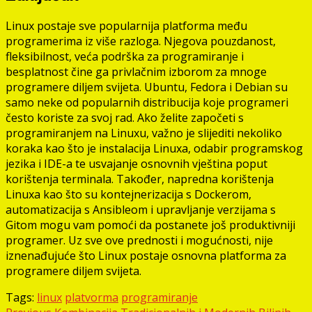
Linux postaje sve popularnija platforma među
programerima iz više razloga. Njegova pouzdanost,
fleksibilnost, veća podrška za programiranje i
besplatnost čine ga privlačnim izborom za mnoge
programere diljem svijeta. Ubuntu, Fedora i Debian su
samo neke od popularnih distribucija koje programeri
često koriste za svoj rad. Ako želite započeti s
programiranjem na Linuxu, važno je slijediti nekoliko
koraka kao što je instalacija Linuxa, odabir programskog
jezika i IDE-a te usvajanje osnovnih vještina poput
korištenja terminala. Također, napredna korištenja
Linuxa kao što su kontejnerizacija s Dockerom,
automatizacija s Ansibleom i upravljanje verzijama s
Gitom mogu vam pomoći da postanete još produktivniji
programer. Uz sve ove prednosti i mogućnosti, nije
iznenađujuće što Linux postaje osnovna platforma za
programere diljem svijeta.
Tags:
linux
platvorma
programiranje