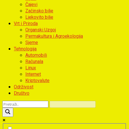
Čajevi
Začinsko bilje
Ljekovito bilje
Vrt i Priroda
Organski Uzgoj
Permakultura i Agroekologija
Sjeme
Tehnologija
Automobili
Računala
Linux
Internet
Kriptovalute
Održivost
Društvo