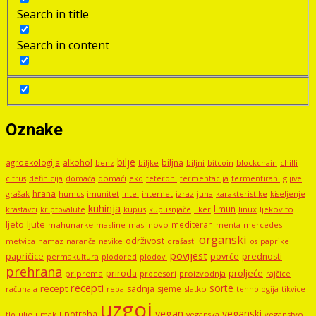
Search in title
Search in content
Oznake
bilje
agroekologija
alkohol
biljna
benz
biljni
bitcoin
blockchain
chilli
biljke
domaći
eko
gljive
citrus
definicija
domaća
feferoni
fermentacija
fermentirani
hrana
grašak
imunitet
intel
internet
izraz
juha
karakteristike
humus
kiseljenje
kuhinja
limun
kupus
kupusnjače
liker
linux
ljekovito
krastavci
kriptovalute
ljute
ljeto
mediteran
mahunarke
masline
maslinovo
mercedes
menta
organski
održivost
metvica
namaz
navike
orašasti
naranča
os
paprike
povijest
papričice
povrće
prednosti
permakultura
plodored
plodovi
prehrana
proljeće
priroda
priprema
procesori
proizvodnja
rajčice
recepti
sorte
recept
sadnja
sjeme
računala
repa
slatko
tehnologija
tikvice
uzgoj
vegan
veganski
upotreba
tlo
ulje
umak
veganstvo
veganska