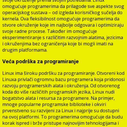
svoje okruženje prema svojim potrebama. Linux
omogućuje programerima da prilagode sve aspekte svog
operacijskog sustava – od izgleda korisničkog sučelja do
kernela. Ova fleksibilnost omogućuje programerima da
stvore okruženje koje im najbolje odgovara i optimiziraju
svoje radne procese. Također im omogućuje
eksperimentiranje s različitim razvojnim alatima, jezicima
i okruženjima bez ograničenja koje bi mogli imati na
drugim platformama.
Veća podrška za programiranje
Linux ima široku podršku za programiranje. Otvoreni kod
Linuxa privlači ogromnu bazu programera koja pridonosi
razvoju programerskih alata i okruženja. Od otvorenog
koda do više različitih programskih jezika, Linux nudi
bogatstvo alata i resursa za programere. Na primjer,
mnoge popularne programske biblioteke i okviri
prvenstveno su razvijeni za Linux i najprije su dostupni
na ovoj platformi. To programerima omogućuje da budu
korak ispred i brže pristupe najnovijim tehnologijama i