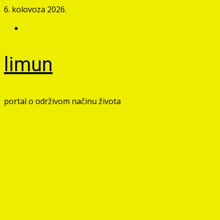
Skip
6. kolovoza 2026.
to
Facebook
content
limun
portal o održivom načinu života