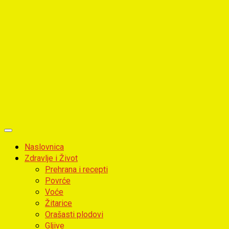
Primary
Menu
Naslovnica
Zdravlje i Život
Prehrana i recepti
Povrće
Voće
Žitarice
Orašasti plodovi
Gljive