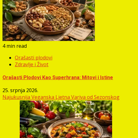
4 min read
Orašasti plodovi
Zdravlje i Život
Orašasti Plodovi Kao Superhrana: Mitovi i Istine
25. srpnja 2026.
Najukusnija Veganska Ljetna Variva od Sezonskog