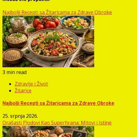
Najbolji Recepti sa Žitaricama za Zdrave Obroke
3 min read
Zdravlje i Život
Žitarice
Najbolji Recepti sa Žitaricama za Zdrave Obroke
25. srpnja 2026.
Orašasti Plodovi Kao Superhrana: Mitovi i Istine