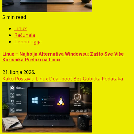
5 min read
Linux
Računala
Tehnologija
Linux – Najbolja Alternativa Windowsu: Zašto Sve Više
Korisnika Prelazi na Linux
21. lipnja 2026.
Kako Postaviti Linux Dual-boot Bez Gubitka Podataka