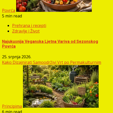
Povrća
5 min read
Prehrana i recepti
Zdravlje i Život
Najukusnija Veganska Ljetna Variva od Sezonskog
Povrća
25. srpnja 2026.
Kako Dizajnirati Samoodrživi Vrt po Permakulturnim
Principima
6 min read