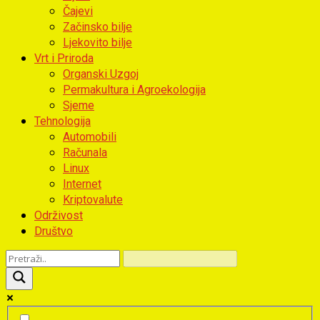
Čajevi
Začinsko bilje
Ljekovito bilje
Vrt i Priroda
Organski Uzgoj
Permakultura i Agroekologija
Sjeme
Tehnologija
Automobili
Računala
Linux
Internet
Kriptovalute
Održivost
Društvo