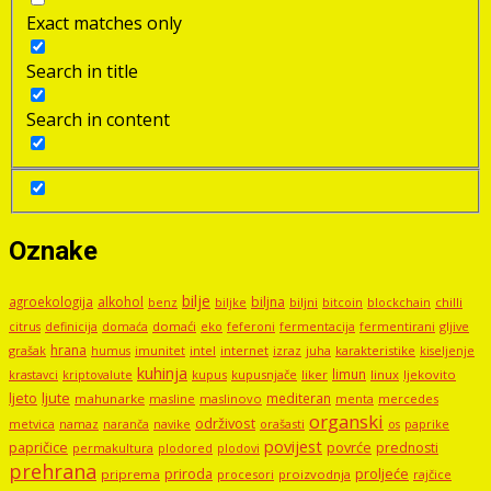
Exact matches only
Search in title
Search in content
Oznake
bilje
agroekologija
alkohol
biljna
benz
biljni
bitcoin
blockchain
chilli
biljke
domaći
eko
gljive
citrus
definicija
domaća
feferoni
fermentacija
fermentirani
hrana
grašak
imunitet
intel
internet
izraz
juha
karakteristike
humus
kiseljenje
kuhinja
limun
kupus
kupusnjače
liker
linux
ljekovito
krastavci
kriptovalute
ljute
ljeto
mediteran
mahunarke
masline
maslinovo
mercedes
menta
organski
održivost
metvica
namaz
navike
orašasti
naranča
os
paprike
povijest
papričice
povrće
prednosti
permakultura
plodored
plodovi
prehrana
proljeće
priroda
priprema
procesori
proizvodnja
rajčice