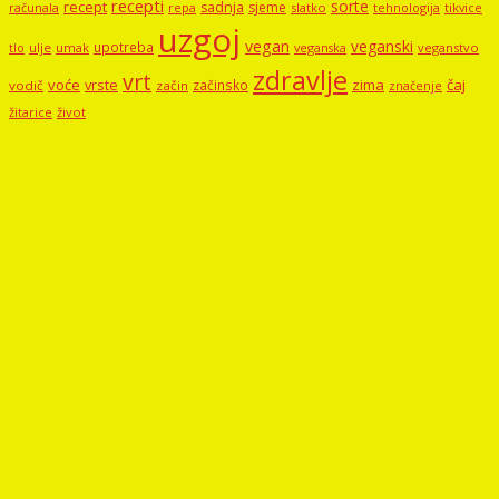
recepti
sorte
recept
sadnja
sjeme
računala
repa
slatko
tehnologija
tikvice
uzgoj
vegan
veganski
upotreba
tlo
ulje
umak
veganstvo
veganska
zdravlje
vrt
voće
vrste
zima
čaj
začinsko
vodič
začin
značenje
žitarice
život