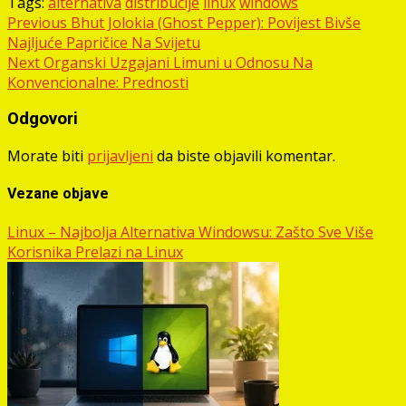
Tags:
alternativa
distribucije
linux
windows
Post
Previous
Bhut Jolokia (Ghost Pepper): Povijest Bivše
Najljuće Papričice Na Svijetu
navigation
Next
Organski Uzgajani Limuni u Odnosu Na
Konvencionalne: Prednosti
Odgovori
Morate biti
prijavljeni
da biste objavili komentar.
Vezane objave
Linux – Najbolja Alternativa Windowsu: Zašto Sve Više
Korisnika Prelazi na Linux