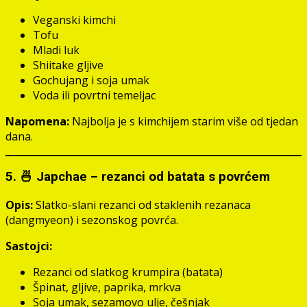
Veganski kimchi
Tofu
Mladi luk
Shiitake gljive
Gochujang i soja umak
Voda ili povrtni temeljac
Napomena:
Najbolja je s kimchijem starim više od tjedan
dana.
5. 🍜 Japchae – rezanci od batata s povrćem
Opis:
Slatko-slani rezanci od staklenih rezanaca
(dangmyeon) i sezonskog povrća.
Sastojci:
Rezanci od slatkog krumpira (batata)
Špinat, gljive, paprika, mrkva
Soja umak, sezamovo ulje, češnjak