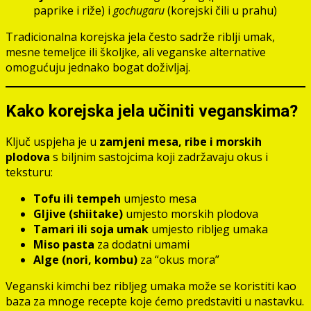
paprike i riže) i
gochugaru
(korejski čili u prahu)
Tradicionalna korejska jela često sadrže riblji umak,
mesne temeljce ili školjke, ali veganske alternative
omogućuju jednako bogat doživljaj.
Kako korejska jela učiniti veganskima?
Ključ uspjeha je u
zamjeni mesa, ribe i morskih
plodova
s biljnim sastojcima koji zadržavaju okus i
teksturu:
Tofu ili tempeh
umjesto mesa
Gljive (shiitake)
umjesto morskih plodova
Tamari ili soja umak
umjesto ribljeg umaka
Miso pasta
za dodatni umami
Alge (nori, kombu)
za “okus mora”
Veganski kimchi bez ribljeg umaka može se koristiti kao
baza za mnoge recepte koje ćemo predstaviti u nastavku.