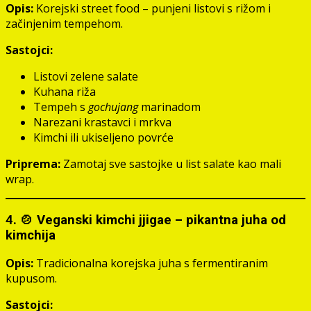
Opis:
Korejski street food – punjeni listovi s rižom i
začinjenim tempehom.
Sastojci:
Listovi zelene salate
Kuhana riža
Tempeh s
gochujang
marinadom
Narezani krastavci i mrkva
Kimchi ili ukiseljeno povrće
Priprema:
Zamotaj sve sastojke u list salate kao mali
wrap.
4. 🍲 Veganski kimchi jjigae – pikantna juha od
kimchija
Opis:
Tradicionalna korejska juha s fermentiranim
kupusom.
Sastojci: