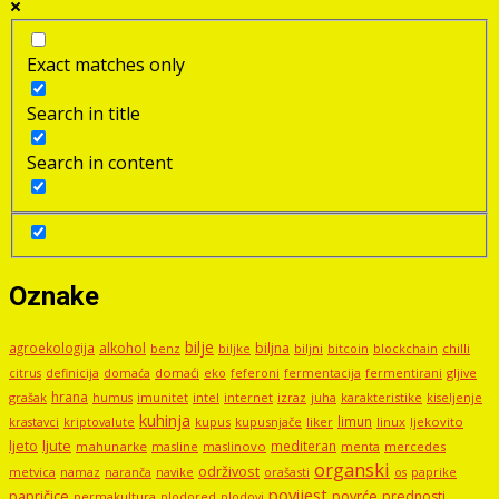
Exact matches only
Search in title
Search in content
Oznake
bilje
agroekologija
alkohol
biljna
benz
biljni
bitcoin
blockchain
chilli
biljke
domaći
eko
gljive
citrus
definicija
domaća
feferoni
fermentacija
fermentirani
hrana
grašak
imunitet
intel
internet
izraz
juha
karakteristike
humus
kiseljenje
kuhinja
limun
kupus
kupusnjače
liker
linux
ljekovito
krastavci
kriptovalute
ljute
ljeto
mediteran
mahunarke
masline
maslinovo
mercedes
menta
organski
održivost
metvica
namaz
navike
orašasti
naranča
os
paprike
povijest
papričice
povrće
prednosti
permakultura
plodored
plodovi