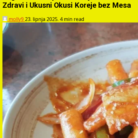
Zdravi i Ukusni Okusi Koreje bez Mesa
molly9
23. lipnja 2025.
4 min read