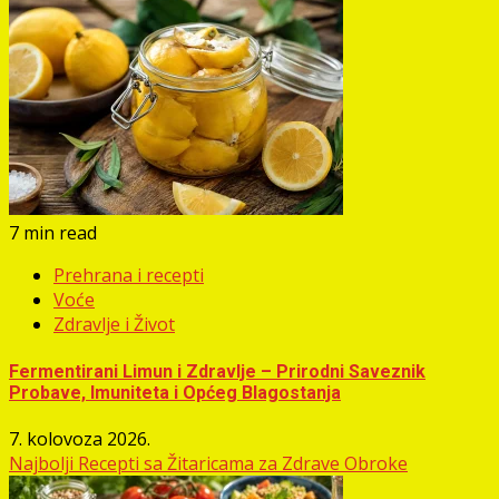
7 min read
Prehrana i recepti
Voće
Zdravlje i Život
Fermentirani Limun i Zdravlje – Prirodni Saveznik
Probave, Imuniteta i Općeg Blagostanja
7. kolovoza 2026.
Najbolji Recepti sa Žitaricama za Zdrave Obroke