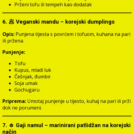
Prženi tofu ili tempeh kao dodatak
6. 🥟 Veganski mandu – korejski dumplings
Opis:
Punjena tijesta s povrćem i tofuom, kuhana na pari
ili pržena.
Punjenje:
Tofu
Kupus, mladi luk
Češnjak, đumbir
Soja umak
Gochugaru
Priprema:
Umotaj punjenje u tijesto, kuhaj na pari ili prži
dok ne porumeni.
7. 🧄 Gaji namul – marinirani patlidžan na korejski
način