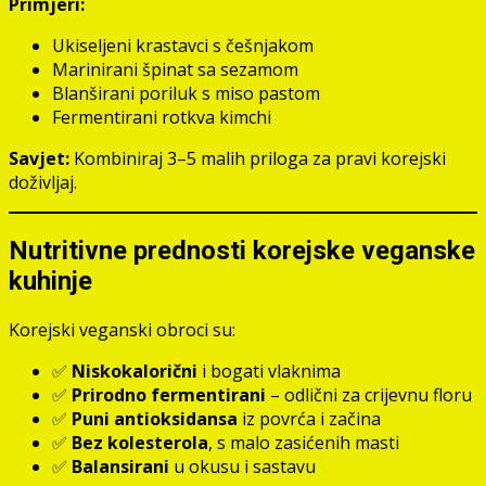
Primjeri:
Ukiseljeni krastavci s češnjakom
Marinirani špinat sa sezamom
Blanširani poriluk s miso pastom
Fermentirani rotkva kimchi
Savjet:
Kombiniraj 3–5 malih priloga za pravi korejski
doživljaj.
Nutritivne prednosti korejske veganske
kuhinje
Korejski veganski obroci su:
✅
Niskokalorični
i bogati vlaknima
✅
Prirodno fermentirani
– odlični za crijevnu floru
✅
Puni antioksidansa
iz povrća i začina
✅
Bez kolesterola
, s malo zasićenih masti
✅
Balansirani
u okusu i sastavu