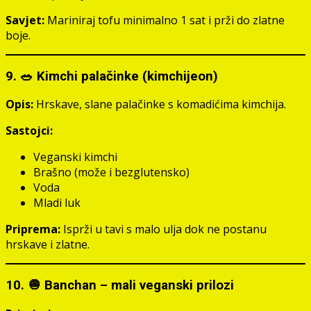
Savjet:
Mariniraj tofu minimalno 1 sat i prži do zlatne
boje.
9. 🥗 Kimchi palačinke (kimchijeon)
Opis:
Hrskave, slane palačinke s komadićima kimchija.
Sastojci:
Veganski kimchi
Brašno (može i bezglutensko)
Voda
Mladi luk
Priprema:
Isprži u tavi s malo ulja dok ne postanu
hrskave i zlatne.
10. 🧅 Banchan – mali veganski prilozi