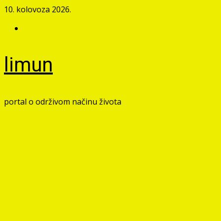
Skip
10. kolovoza 2026.
to
Facebook
content
limun
portal o održivom načinu života