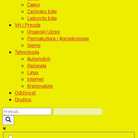
Čajevi
Začinsko bilje
Ljekovito bilje
Vrt i Priroda
Organski Uzgoj
Permakultura i Agroekologija
Sjeme
Tehnologija
Automobili
Računala
Linux
Internet
Kriptovalute
Održivost
Društvo