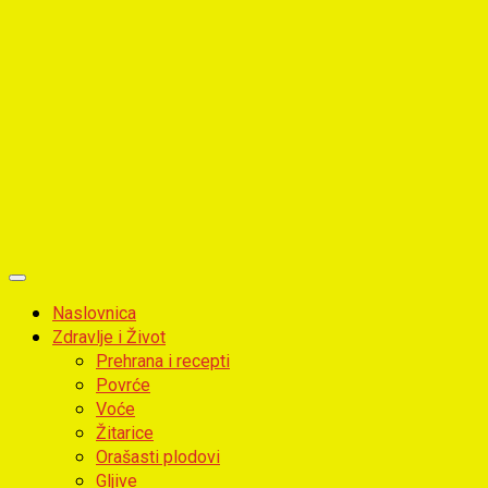
Primary
Menu
Naslovnica
Zdravlje i Život
Prehrana i recepti
Povrće
Voće
Žitarice
Orašasti plodovi
Gljive