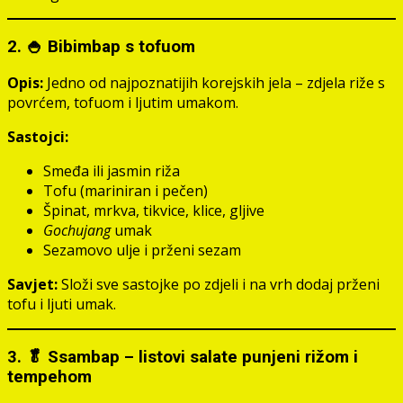
2. 🍚 Bibimbap s tofuom
Opis:
Jedno od najpoznatijih korejskih jela – zdjela riže s
povrćem, tofuom i ljutim umakom.
Sastojci:
Smeđa ili jasmin riža
Tofu (mariniran i pečen)
Špinat, mrkva, tikvice, klice, gljive
Gochujang
umak
Sezamovo ulje i prženi sezam
Savjet:
Složi sve sastojke po zdjeli i na vrh dodaj prženi
tofu i ljuti umak.
3. 🥬 Ssambap – listovi salate punjeni rižom i
tempehom