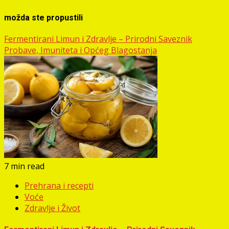
možda ste propustili
Fermentirani Limun i Zdravlje – Prirodni Saveznik
Probave, Imuniteta i Općeg Blagostanja
7 min read
Prehrana i recepti
Voće
Zdravlje i Život