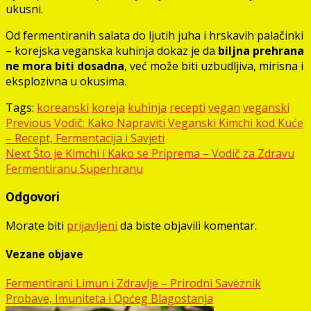
ukusni.
Od fermentiranih salata do ljutih juha i hrskavih palačinki
– korejska veganska kuhinja dokaz je da
biljna prehrana
ne mora biti dosadna
, već može biti uzbudljiva, mirisna i
eksplozivna u okusima.
Tags:
koreanski
koreja
kuhinja
recepti
vegan
veganski
Post
Previous
Vodič: Kako Napraviti Veganski Kimchi kod Kuće
– Recept, Fermentacija i Savjeti
navigation
Next
Što je Kimchi i Kako se Priprema – Vodič za Zdravu
Fermentiranu Superhranu
Odgovori
Morate biti
prijavljeni
da biste objavili komentar.
Vezane objave
Fermentirani Limun i Zdravlje – Prirodni Saveznik
Probave, Imuniteta i Općeg Blagostanja