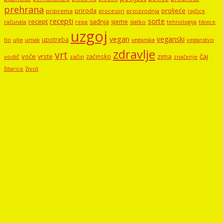
prehrana
proljeće
priroda
priprema
procesori
proizvodnja
rajčice
recepti
sorte
recept
sadnja
sjeme
računala
repa
slatko
tehnologija
tikvice
uzgoj
vegan
veganski
upotreba
tlo
ulje
umak
veganstvo
veganska
zdravlje
vrt
voće
vrste
zima
čaj
začinsko
vodič
začin
značenje
žitarice
život