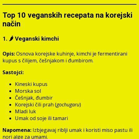
Top 10 veganskih recepata na korejski
način
1. 🌶️ Veganski kimchi
Opis:
Osnova korejske kuhinje, kimchi je fermentirani
kupus s čilijem, češnjakom i đumbirom.
Sastojci:
Kineski kupus
Morska sol
Češnjak, đumbir
Korejski čili prah (
gochugaru
)
Mladi luk
Umak od soje ili tamari
Napomena:
Izbjegavaj riblji umak i koristi miso pastu ili
nori alge za umami.