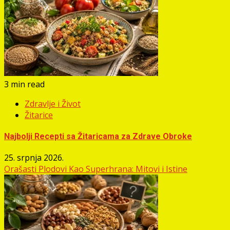
3 min read
Zdravlje i Život
Žitarice
Najbolji Recepti sa Žitaricama za Zdrave Obroke
25. srpnja 2026.
Orašasti Plodovi Kao Superhrana: Mitovi i Istine