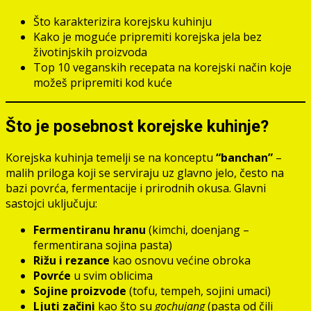
Što karakterizira korejsku kuhinju
Kako je moguće pripremiti korejska jela bez
životinjskih proizvoda
Top 10 veganskih recepata na korejski način koje
možeš pripremiti kod kuće
Što je posebnost korejske kuhinje?
Korejska kuhinja temelji se na konceptu
“banchan”
–
malih priloga koji se serviraju uz glavno jelo, često na
bazi povrća, fermentacije i prirodnih okusa. Glavni
sastojci uključuju:
Fermentiranu hranu
(kimchi, doenjang –
fermentirana sojina pasta)
Rižu i rezance
kao osnovu većine obroka
Povrće
u svim oblicima
Sojine proizvode
(tofu, tempeh, sojini umaci)
Ljuti začini
kao što su
gochujang
(pasta od čili