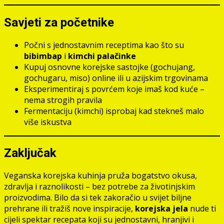
Savjeti za početnike
Počni s jednostavnim receptima kao što su
bibimbap
i
kimchi palačinke
Kupuj osnovne korejske sastojke (gochujang,
gochugaru, miso) online ili u azijskim trgovinama
Eksperimentiraj s povrćem koje imaš kod kuće –
nema strogih pravila
Fermentaciju (kimchi) isprobaj kad stekneš malo
više iskustva
Zaključak
Veganska korejska kuhinja pruža bogatstvo okusa,
zdravlja i raznolikosti – bez potrebe za životinjskim
proizvodima. Bilo da si tek zakoračio u svijet biljne
prehrane ili tražiš nove inspiracije,
korejska jela
nude ti
cijeli spektar recepata koji su jednostavni, hranjivi i