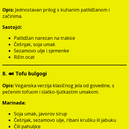
Opis:
Jednostavan prilog s kuhanim patlidžanom i
začinima.
Sastojci:
Patlidžan narezan na trakice
Češnjak, soja umak
Sezamovo ulje i sjemenke
Rižin ocat
8. 🍛 Tofu bulgogi
Opis:
Veganska verzija klasičnog jela od govedine, s
pečenim tofuom i slatko-ljutkastim umakom.
Marinada:
Soja umak, javorov sirup
Češnjak, sezamovo ulje, ribani krušku ili jabuku
Čili pahuljice