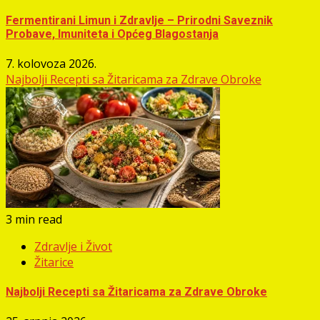
Fermentirani Limun i Zdravlje – Prirodni Saveznik
Probave, Imuniteta i Općeg Blagostanja
7. kolovoza 2026.
Najbolji Recepti sa Žitaricama za Zdrave Obroke
3 min read
Zdravlje i Život
Žitarice
Najbolji Recepti sa Žitaricama za Zdrave Obroke