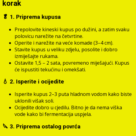
korak
🥬 1. Priprema kupusa
Prepolovite kineski kupus po dužini, a zatim svaku
polovicu narežite na četvrtine.
Operite i narežite na veće komade (3–4 cm).
Stavite kupus u veliku zdjelu, posolite i dobro
izmiješajte rukama.
Ostavite 1,5 – 2 sata, povremeno miješajući. Kupus
će ispustiti tekućinu i omekšati.
💧 2. Isperite i ocijedite
Isperite kupus 2–3 puta hladnom vodom kako biste
uklonili višak soli.
Ocijedite dobro u cjedilu. Bitno je da nema viška
vode kako bi fermentacija uspjela.
🔪 3. Priprema ostalog povrća