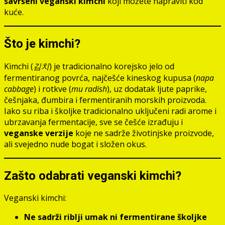
savršeni veganski kimchi
koji možete napraviti kod
kuće.
Što je kimchi?
Kimchi (
김치
) je tradicionalno korejsko jelo od
fermentiranog povrća, najčešće kineskog kupusa (
napa
cabbage
) i rotkve (
mu radish
), uz dodatak ljute paprike,
češnjaka, đumbira i fermentiranih morskih proizvoda.
Iako su riba i školjke tradicionalno uključeni radi arome i
ubrzavanja fermentacije, sve se češće izrađuju i
veganske verzije
koje ne sadrže životinjske proizvode,
ali svejedno nude bogat i složen okus.
Zašto odabrati veganski kimchi?
Veganski kimchi:
Ne sadrži riblji umak ni fermentirane školjke