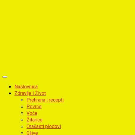
Primary
Menu
Naslovnica
Zdravlje i Život
Prehrana i recepti
Povrće
Voće
Žitarice
Orašasti plodovi
Gljive