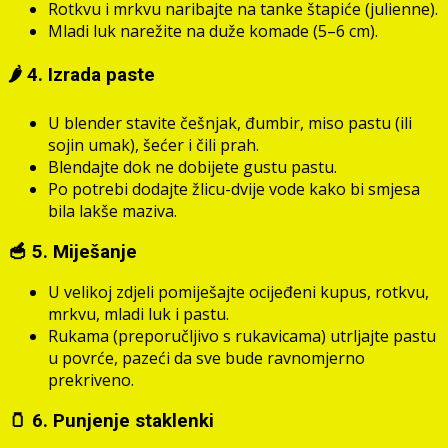
Rotkvu i mrkvu naribajte na tanke štapiće (julienne).
Mladi luk narežite na duže komade (5–6 cm).
🌶 4. Izrada paste
U blender stavite češnjak, đumbir, miso pastu (ili
sojin umak), šećer i čili prah.
Blendajte dok ne dobijete gustu pastu.
Po potrebi dodajte žlicu-dvije vode kako bi smjesa
bila lakše maziva.
🥣 5. Miješanje
U velikoj zdjeli pomiješajte ocijeđeni kupus, rotkvu,
mrkvu, mladi luk i pastu.
Rukama (preporučljivo s rukavicama) utrljajte pastu
u povrće, pazeći da sve bude ravnomjerno
prekriveno.
🫙 6. Punjenje staklenki