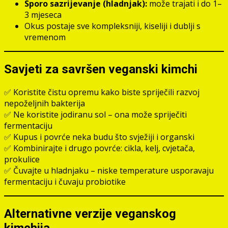
Sporo sazrijevanje (hladnjak):
može trajati i do 1–
3 mjeseca
Okus postaje sve kompleksniji, kiseliji i dublji s
vremenom
Savjeti za savršen veganski kimchi
✅ Koristite čistu opremu kako biste spriječili razvoj
nepoželjnih bakterija
✅ Ne koristite jodiranu sol – ona može spriječiti
fermentaciju
✅ Kupus i povrće neka budu što svježiji i organski
✅ Kombinirajte i drugo povrće: cikla, kelj, cvjetača,
prokulice
✅ Čuvajte u hladnjaku – niske temperature usporavaju
fermentaciju i čuvaju probiotike
Alternativne verzije veganskog
kimchija