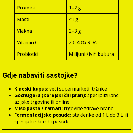
Proteini
1–2 g
Masti
<1 g
Vlakna
2–3 g
Vitamin C
20–40% RDA
Probiotici
Milijuni živih kultura
Gdje nabaviti sastojke?
Kineski kupus:
veći supermarketi, tržnice
Gochugaru (korejski čili prah):
specijalizirane
azijske trgovine ili online
Miso pasta / tamari:
trgovine zdrave hrane
Fermentacijske posude:
staklenke od 1 L do 3 L ili
specijalne kimchi posude