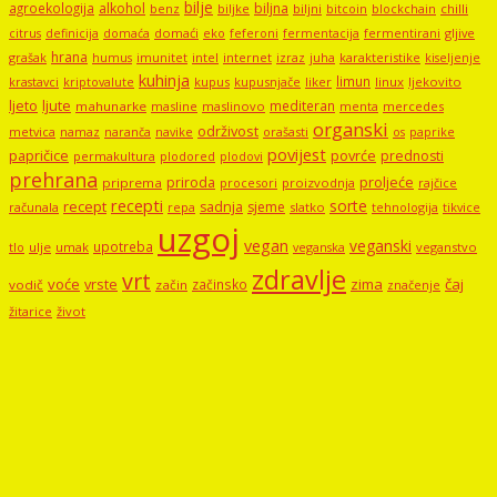
bilje
agroekologija
alkohol
biljna
benz
biljni
bitcoin
blockchain
chilli
biljke
domaći
eko
gljive
citrus
definicija
domaća
feferoni
fermentacija
fermentirani
hrana
grašak
imunitet
intel
internet
izraz
juha
karakteristike
humus
kiseljenje
kuhinja
limun
kupus
kupusnjače
liker
linux
ljekovito
krastavci
kriptovalute
ljute
ljeto
mediteran
mahunarke
masline
maslinovo
mercedes
menta
organski
održivost
metvica
namaz
navike
orašasti
naranča
os
paprike
povijest
papričice
povrće
prednosti
permakultura
plodored
plodovi
prehrana
proljeće
priroda
priprema
procesori
proizvodnja
rajčice
recepti
sorte
recept
sadnja
sjeme
računala
repa
slatko
tehnologija
tikvice
uzgoj
vegan
veganski
upotreba
tlo
ulje
umak
veganstvo
veganska
zdravlje
vrt
voće
vrste
zima
čaj
začinsko
vodič
začin
značenje
žitarice
život