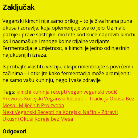
Zaključak
Veganski kimchi nije samo prilog – to je živa hrana puna
okusa i zdravlja, koja oplemenjuje svako jelo. Uz malo
pažnje i prave sastojke, možete kod kuće napraviti kimchi
koji nadmašuje i mnoge komercijalne varijante.
Fermentacija je umjetnost, a kimchi je jedno od njezinih
najukusnijih izraza.
Isprobajte vlastitu verziju, eksperimentirajte s povrćem i
začinima – i otkrijte kako fermentacija može promijeniti
ne samo vašu kuhinju, nego i vaše zdravlje.
Tags:
kimchi
kuhinja
recepti
vegan
veganski
vodič
Post
Previous
Korejski Veganski Recepti – Tradicija Okusa Bez
Mesa i Mliječnih Proizvoda
navigation
Next
Veganski Recepti na Korejski Način – Zdravi i
Ukusni Okusi Koreje bez Mesa
Odgovori