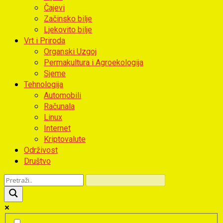
Čajevi
Začinsko bilje
Ljekovito bilje
Vrt i Priroda
Organski Uzgoj
Permakultura i Agroekologija
Sjeme
Tehnologija
Automobili
Računala
Linux
Internet
Kriptovalute
Održivost
Društvo