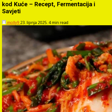
kod Kuće – Recept, Fermentacija i
Savjeti
molly9
23. lipnja 2025.
4 min read