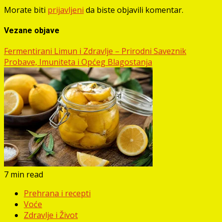
Morate biti
prijavljeni
da biste objavili komentar.
Vezane objave
Fermentirani Limun i Zdravlje – Prirodni Saveznik
Probave, Imuniteta i Općeg Blagostanja
7 min read
Prehrana i recepti
Voće
Zdravlje i Život