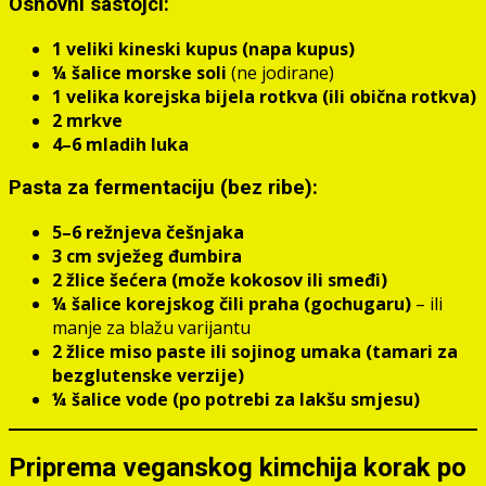
Osnovni sastojci:
1 veliki kineski kupus (napa kupus)
¼ šalice morske soli
(ne jodirane)
1 velika korejska bijela rotkva (ili obična rotkva)
2 mrkve
4–6 mladih luka
Pasta za fermentaciju (bez ribe):
5–6 režnjeva češnjaka
3 cm svježeg đumbira
2 žlice šećera (može kokosov ili smeđi)
¼ šalice korejskog čili praha (gochugaru)
– ili
manje za blažu varijantu
2 žlice miso paste ili sojinog umaka (tamari za
bezglutenske verzije)
¼ šalice vode (po potrebi za lakšu smjesu)
Priprema veganskog kimchija korak po