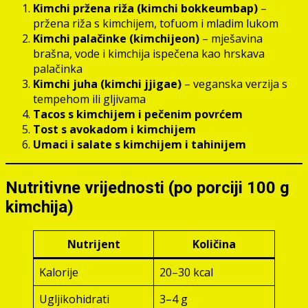
Kimchi pržena riža (kimchi bokkeumbap)
–
pržena riža s kimchijem, tofuom i mladim lukom
Kimchi palačinke (kimchijeon)
– mješavina
brašna, vode i kimchija ispečena kao hrskava
palačinka
Kimchi juha (kimchi jjigae)
– veganska verzija s
tempehom ili gljivama
Tacos s kimchijem i pečenim povrćem
Tost s avokadom i kimchijem
Umaci i salate s kimchijem i tahinijem
Nutritivne vrijednosti (po porciji 100 g
kimchija)
Nutrijent
Količina
Kalorije
20–30 kcal
Ugljikohidrati
3–4 g