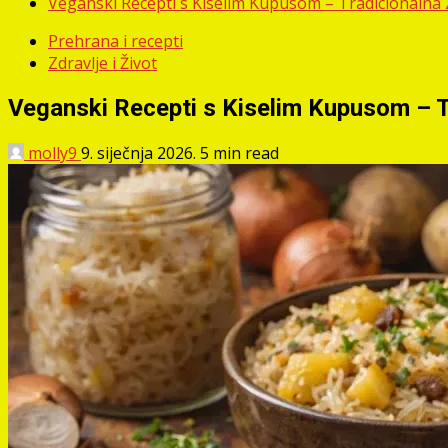
Veganski Recepti s Kiselim Kupusom – Tradicionaln
Prehrana i recepti
Zdravlje i Život
Veganski Recepti s Kiselim Kupusom – 
molly9
9. siječnja 2026.
5 min read