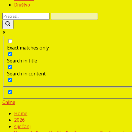
Društvo
Exact matches only
Search in title
Search in content
Online
Home
2026
siječanj