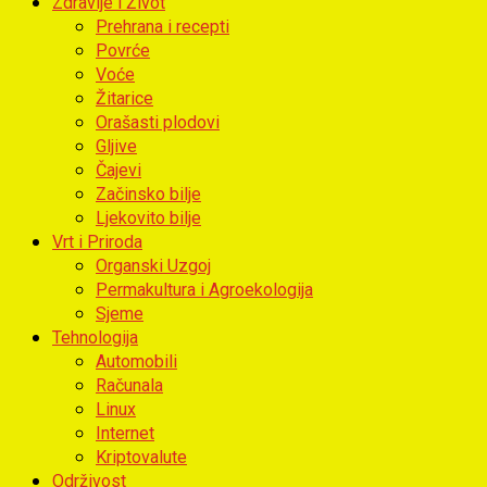
Zdravlje i Život
Prehrana i recepti
Povrće
Voće
Žitarice
Orašasti plodovi
Gljive
Čajevi
Začinsko bilje
Ljekovito bilje
Vrt i Priroda
Organski Uzgoj
Permakultura i Agroekologija
Sjeme
Tehnologija
Automobili
Računala
Linux
Internet
Kriptovalute
Održivost