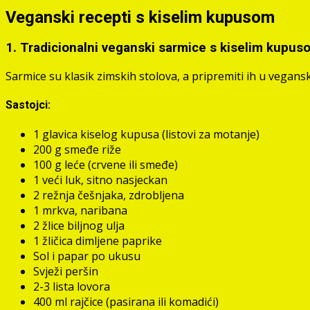
Veganski recepti s kiselim kupusom
1. Tradicionalni veganski sarmice s kiselim kupus
Sarmice su klasik zimskih stolova, a pripremiti ih u vegansk
Sastojci:
1 glavica kiselog kupusa (listovi za motanje)
200 g smeđe riže
100 g leće (crvene ili smeđe)
1 veći luk, sitno nasjeckan
2 režnja češnjaka, zdrobljena
1 mrkva, naribana
2 žlice biljnog ulja
1 žličica dimljene paprike
Sol i papar po ukusu
Svježi peršin
2-3 lista lovora
400 ml rajčice (pasirana ili komadići)