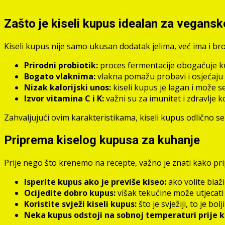
Zašto je kiseli kupus idealan za vegansk
Kiseli kupus nije samo ukusan dodatak jelima, već ima i b
Prirodni probiotik:
proces fermentacije obogaćuje ku
Bogato vlaknima:
vlakna pomažu probavi i osjećaju si
Nizak kalorijski unos:
kiseli kupus je lagan i može se
Izvor vitamina C i K:
važni su za imunitet i zdravlje 
Zahvaljujući ovim karakteristikama, kiseli kupus odlično se
Priprema kiselog kupusa za kuhanje
Prije nego što krenemo na recepte, važno je znati kako pri
Isperite kupus ako je previše kiseo:
ako volite blaž
Ocijedite dobro kupus:
višak tekućine može utjecati 
Koristite svježi kiseli kupus:
što je svježiji, to je bolj
Neka kupus odstoji na sobnoj temperaturi prije 