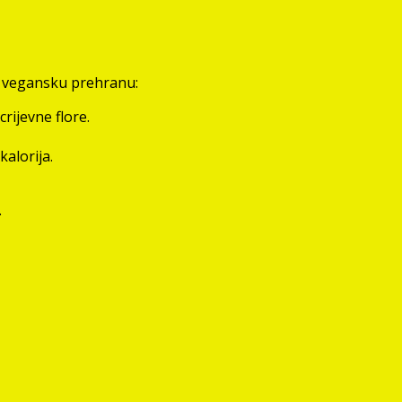
za vegansku prehranu:
ijevne flore.
kalorija.
.