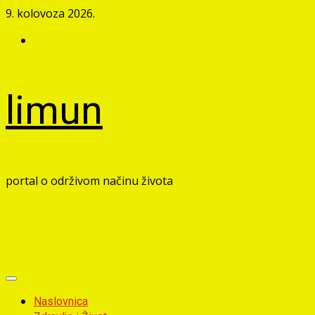
Skip
9. kolovoza 2026.
to
Facebook
content
limun
portal o održivom načinu života
Primary
Menu
Naslovnica