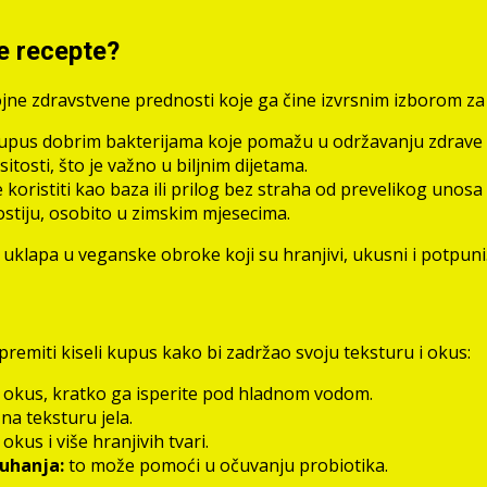
e recepte?
rojne zdravstvene prednosti koje ga čine izvrsnim izborom 
pus dobrim bakterijama koje pomažu u održavanju zdrave cr
tosti, što je važno u biljnim dijetama.
 koristiti kao baza ili prilog bez straha od prevelikog unosa 
kostiju, osobito u zimskim mjesecima.
 uklapa u veganske obroke koji su hranjivi, ukusni i potpuni
premiti kiseli kupus kako bi zadržao svoju teksturu i okus:
i okus, kratko ga isperite pod hladnom vodom.
na teksturu jela.
i okus i više hranjivih tvari.
kuhanja:
to može pomoći u očuvanju probiotika.