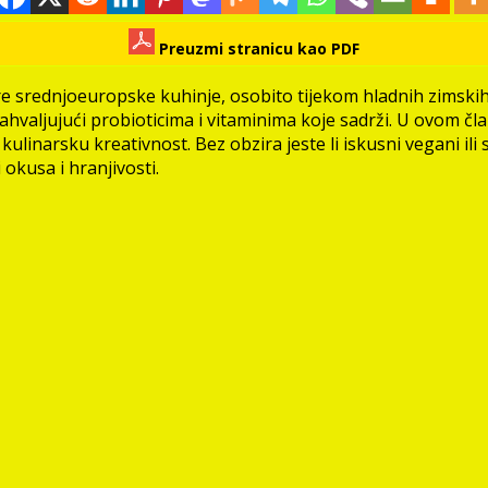
Preuzmi stranicu kao PDF
šire srednjoeuropske kuhinje, osobito tijekom hladnih zimski
 zahvaljujući probioticima i vitaminima koje sadrži. U ovom
ulinarsku kreativnost. Bez obzira jeste li iskusni vegani ili s
okusa i hranjivosti.