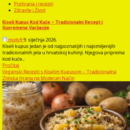
Prehrana i recepti
Zdravlje i Život
Kiseli Kupus Kod Kuće – Tradicionalni Recept i
Suvremene Varijacije
molly9
9. siječnja 2026.
Kiseli kupus jedan je od najpoznatijih i najomiljenijih
tradicionalnih jela u hrvatskoj kuhinji. Njegova priprema
kod kuće...
Pročitaj
Veganski Recepti s Kiselim Kupusom – Tradicionalna
Zimska Hrana na Moderan Način