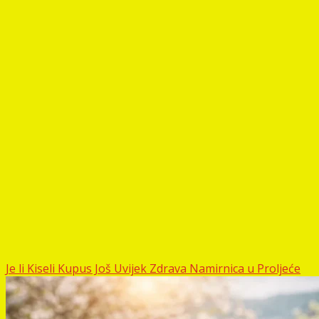
Je li Kiseli Kupus Još Uvijek Zdrava Namirnica u Proljeće