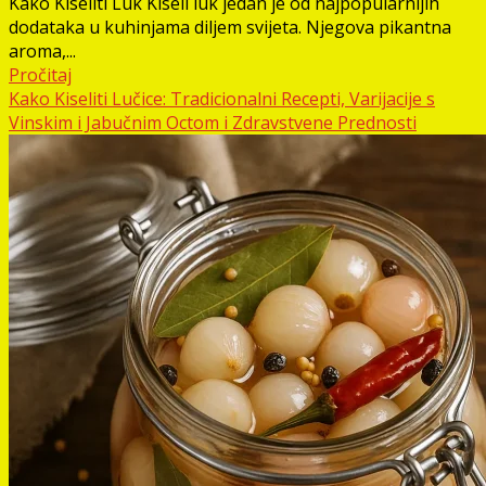
Kako Kiseliti Luk Kiseli luk jedan je od najpopularnijih
dodataka u kuhinjama diljem svijeta. Njegova pikantna
aroma,...
Pročitaj
Kako Kiseliti Lučice: Tradicionalni Recepti, Varijacije s
Vinskim i Jabučnim Octom i Zdravstvene Prednosti