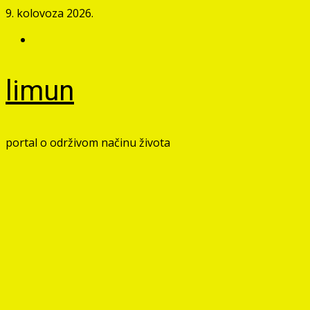
Skip
9. kolovoza 2026.
to
Facebook
content
limun
portal o održivom načinu života