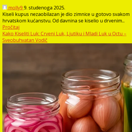
molly9
9. studenoga 2025.
Kiseli kupus nezaobilazan je dio zimnice u gotovo svakom
hrvatskom kućanstvu. Od davnina se kiselio u drvenim...
Pročitaj
Kako Kiseliti Luk: Crveni Luk, Ljutiku i Mladi Luk u Octu –
Sveobuhvatan Vodič