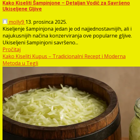
Kako Kiseliti Šampinjone – Detaljan Vodič za Savršeno
Ukiseljene Gljive
molly9
13. prosinca 2025.
Kiseljenje šampinjona jedan je od najjednostavnijih, ali i
najukusnijih načina konzerviranja ove popularne gljive.
Ukiseljeni šampinjoni savršeno...
Pročitaj
Kako Kiseliti Kupus – Tradicionalni Recept i Moderna
Metoda u Tegli