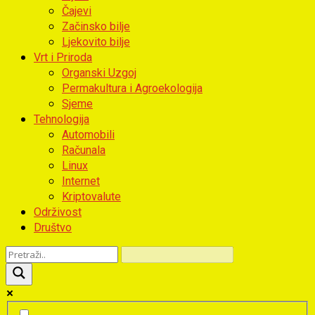
Čajevi
Začinsko bilje
Ljekovito bilje
Vrt i Priroda
Organski Uzgoj
Permakultura i Agroekologija
Sjeme
Tehnologija
Automobili
Računala
Linux
Internet
Kriptovalute
Održivost
Društvo