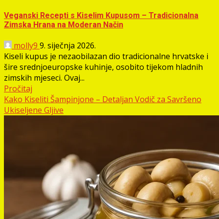
Veganski Recepti s Kiselim Kupusom – Tradicionalna
Zimska Hrana na Moderan Način
molly9
9. siječnja 2026.
Kiseli kupus je nezaobilazan dio tradicionalne hrvatske i
šire srednjoeuropske kuhinje, osobito tijekom hladnih
zimskih mjeseci. Ovaj...
Pročitaj
Kako Kiseliti Šampinjone – Detaljan Vodič za Savršeno
Ukiseljene Gljive