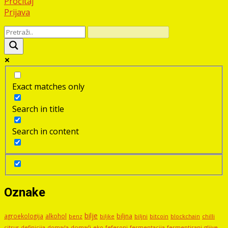
Pročitaj
Prijava
Exact matches only
Search in title
Search in content
Oznake
bilje
agroekologija
alkohol
biljna
benz
biljni
bitcoin
blockchain
chilli
biljke
domaći
eko
gljive
citrus
definicija
domaća
feferoni
fermentacija
fermentirani