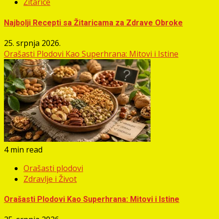
Žitarice
Najbolji Recepti sa Žitaricama za Zdrave Obroke
25. srpnja 2026.
Orašasti Plodovi Kao Superhrana: Mitovi i Istine
4 min read
Orašasti plodovi
Zdravlje i Život
Orašasti Plodovi Kao Superhrana: Mitovi i Istine