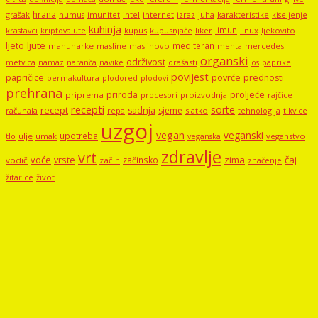
hrana
grašak
imunitet
intel
internet
izraz
juha
karakteristike
humus
kiseljenje
kuhinja
limun
kupus
kupusnjače
liker
linux
ljekovito
krastavci
kriptovalute
ljute
ljeto
mediteran
mahunarke
masline
maslinovo
mercedes
menta
organski
održivost
metvica
namaz
navike
orašasti
naranča
os
paprike
povijest
papričice
povrće
prednosti
permakultura
plodored
plodovi
prehrana
proljeće
priroda
priprema
procesori
proizvodnja
rajčice
recepti
sorte
recept
sadnja
sjeme
računala
repa
slatko
tehnologija
tikvice
uzgoj
vegan
veganski
upotreba
tlo
ulje
umak
veganstvo
veganska
zdravlje
vrt
voće
vrste
zima
čaj
začinsko
vodič
začin
značenje
žitarice
život