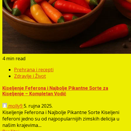
4 min read
Prehrana i recepti
Zdravlje i Život
Kiseljenje Feferona i Najbolje Pikantne Sorte za
Kiseljenje – Kompletan Vodič
molly9
5. rujna 2025.
Kiseljenje Feferona i Najbolje Pikantne Sorte Kiseljeni
feferoni jedno su od najpopularnijih zimskih delicija u
našim krajevima....