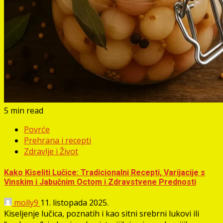
5 min read
Povrće
Prehrana i recepti
Zdravlje i Život
Kako Kiseliti Lučice: Tradicionalni Recepti, Varijacije s
Vinskim i Jabučnim Octom i Zdravstvene Prednosti
molly9
11. listopada 2025.
Kiseljenje lučica, poznatih i kao sitni srebrni lukovi ili