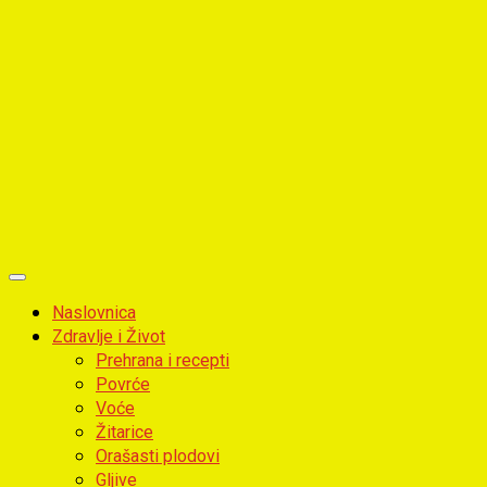
Primary
Menu
Naslovnica
Zdravlje i Život
Prehrana i recepti
Povrće
Voće
Žitarice
Orašasti plodovi
Gljive