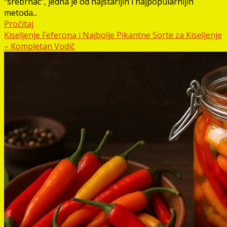
“srebrnac”, jedna je od najstarijih i najpopularnijih
metoda...
Pročitaj
Kiseljenje Feferona i Najbolje Pikantne Sorte za Kiseljenje
– Kompletan Vodič