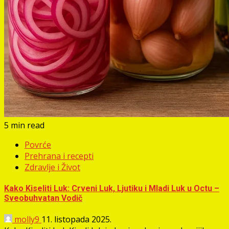
5 min read
Povrće
Prehrana i recepti
Zdravlje i Život
Kako Kiseliti Luk: Crveni Luk, Ljutiku i Mladi Luk u Octu –
Sveobuhvatan Vodič
molly9
11. listopada 2025.