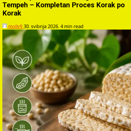
Tempeh – Kompletan Proces Korak po
Korak
molly9
30. svibnja 2026.
4 min read