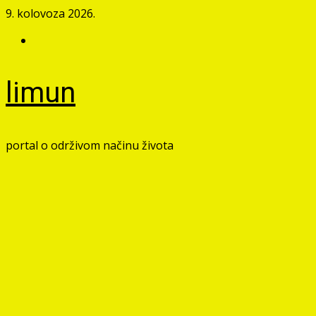
Skip
9. kolovoza 2026.
to
Facebook
content
limun
portal o održivom načinu života