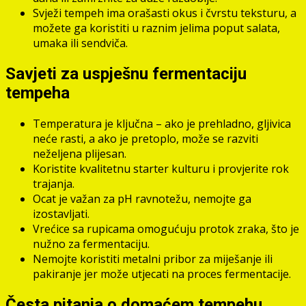
Svježi tempeh ima orašasti okus i čvrstu teksturu, a
možete ga koristiti u raznim jelima poput salata,
umaka ili sendviča.
Savjeti za uspješnu fermentaciju
tempeha
Temperatura je ključna – ako je prehladno, gljivica
neće rasti, a ako je pretoplo, može se razviti
neželjena plijesan.
Koristite kvalitetnu starter kulturu i provjerite rok
trajanja.
Ocat je važan za pH ravnotežu, nemojte ga
izostavljati.
Vrećice sa rupicama omogućuju protok zraka, što je
nužno za fermentaciju.
Nemojte koristiti metalni pribor za miješanje ili
pakiranje jer može utjecati na proces fermentacije.
Česta pitanja o domaćem tempehu