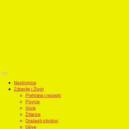
Primary
Menu
Naslovnica
Zdravlje i Život
Prehrana i recepti
Povrće
Voće
Žitarice
Orašasti plodovi
Gljive