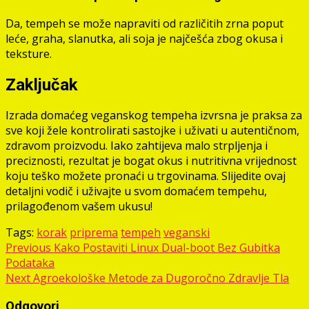
Da, tempeh se može napraviti od različitih zrna poput
leće, graha, slanutka, ali soja je najčešća zbog okusa i
teksture.
Zaključak
Izrada domaćeg veganskog tempeha izvrsna je praksa za
sve koji žele kontrolirati sastojke i uživati u autentičnom,
zdravom proizvodu. Iako zahtijeva malo strpljenja i
preciznosti, rezultat je bogat okus i nutritivna vrijednost
koju teško možete pronaći u trgovinama. Slijedite ovaj
detaljni vodič i uživajte u svom domaćem tempehu,
prilagođenom vašem ukusu!
Tags:
korak
priprema
tempeh
veganski
Post
Previous
Kako Postaviti Linux Dual-boot Bez Gubitka
Podataka
navigation
Next
Agroekološke Metode za Dugoročno Zdravlje Tla
Odgovori