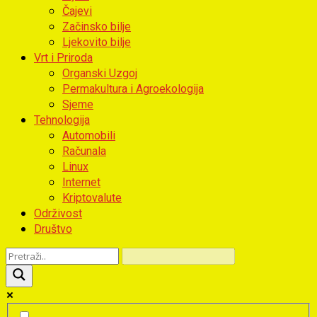
Čajevi
Začinsko bilje
Ljekovito bilje
Vrt i Priroda
Organski Uzgoj
Permakultura i Agroekologija
Sjeme
Tehnologija
Automobili
Računala
Linux
Internet
Kriptovalute
Održivost
Društvo