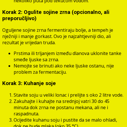
nekoliko puta pod tekućom vodom.
Korak 2: Ogulite sojine zrna (opcionalno, ali
preporučljivo)
Oguljene sojine zrna fermentiraju bolje, a tempeh je
nježniji i manje gorkast. Ovo je najzahtjevniji dio, ali
rezultat je vrijedan truda.
Prstima ili trljanjem između dlanova uklonite tanke
smeđe ljuske sa zrna.
Nemojte se brinuti ako neke ljuske ostanu, nije
problem za fermentaciju.
Korak 3: Kuhanje soje
Stavite soju u veliki lonac i prelijte s oko 2 litre vode.
Zakuhajte i kuhajte na srednjoj vatri 30 do 45
minuta dok zrna ne postanu mekana, ali ne i
raspadnuta.
Ocijedite kuhanu soju i pustite da se malo ohladi,
dok ne bude mlaka (oko 35 °C).