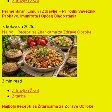
Zdravlje i Život
Fermentirani Limun i Zdravlje – Prirodni Saveznik
Probave, Imuniteta i Općeg Blagostanja
7. kolovoza 2026.
Najbolji Recepti sa Žitaricama za Zdrave Obroke
3 min read
Zdravlje i Život
Žitarice
Najbolji Recepti sa Žitaricama za Zdrave Obroke