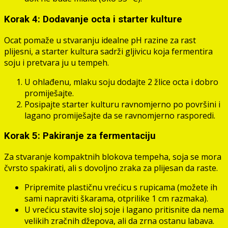
Korak 4: Dodavanje octa i starter kulture
Ocat pomaže u stvaranju idealne pH razine za rast
plijesni, a starter kultura sadrži gljivicu koja fermentira
soju i pretvara ju u tempeh.
U ohlađenu, mlaku soju dodajte 2 žlice octa i dobro
promiješajte.
Posipajte starter kulturu ravnomjerno po površini i
lagano promiješajte da se ravnomjerno rasporedi.
Korak 5: Pakiranje za fermentaciju
Za stvaranje kompaktnih blokova tempeha, soja se mora
čvrsto spakirati, ali s dovoljno zraka za plijesan da raste.
Pripremite plastičnu vrećicu s rupicama (možete ih
sami napraviti škarama, otprilike 1 cm razmaka).
U vrećicu stavite sloj soje i lagano pritisnite da nema
velikih zračnih džepova, ali da zrna ostanu labava.