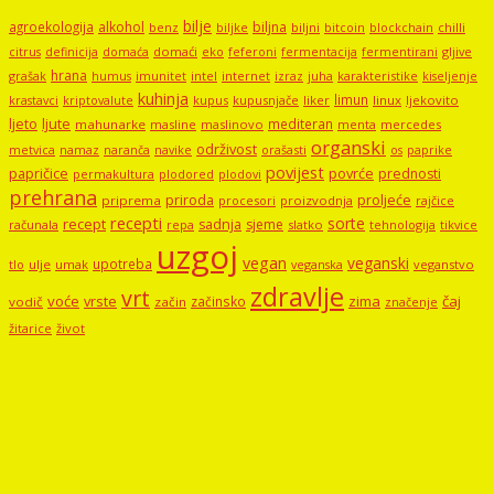
bilje
agroekologija
alkohol
biljna
benz
biljni
bitcoin
blockchain
chilli
biljke
domaći
eko
gljive
citrus
definicija
domaća
feferoni
fermentacija
fermentirani
hrana
grašak
imunitet
intel
internet
izraz
juha
karakteristike
humus
kiseljenje
kuhinja
limun
kupus
kupusnjače
liker
linux
ljekovito
krastavci
kriptovalute
ljute
ljeto
mediteran
mahunarke
masline
maslinovo
mercedes
menta
organski
održivost
metvica
namaz
navike
orašasti
naranča
os
paprike
povijest
papričice
povrće
prednosti
permakultura
plodored
plodovi
prehrana
proljeće
priroda
priprema
procesori
proizvodnja
rajčice
recepti
sorte
recept
sadnja
sjeme
računala
repa
slatko
tehnologija
tikvice
uzgoj
vegan
veganski
upotreba
tlo
ulje
umak
veganstvo
veganska
zdravlje
vrt
voće
vrste
zima
čaj
začinsko
vodič
začin
značenje
žitarice
život