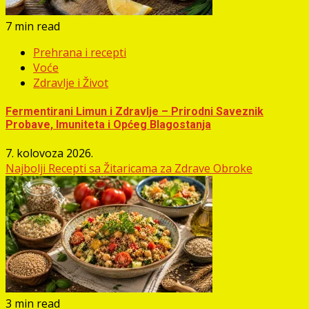
7 min read
Prehrana i recepti
Voće
Zdravlje i Život
Fermentirani Limun i Zdravlje – Prirodni Saveznik
Probave, Imuniteta i Općeg Blagostanja
7. kolovoza 2026.
Najbolji Recepti sa Žitaricama za Zdrave Obroke
3 min read