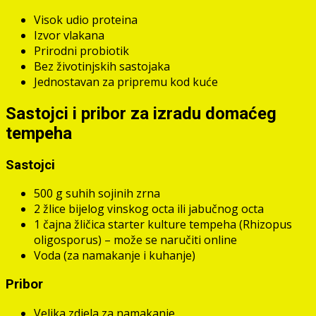
Visok udio proteina
Izvor vlakana
Prirodni probiotik
Bez životinjskih sastojaka
Jednostavan za pripremu kod kuće
Sastojci i pribor za izradu domaćeg
tempeha
Sastojci
500 g suhih sojinih zrna
2 žlice bijelog vinskog octa ili jabučnog octa
1 čajna žličica starter kulture tempeha (Rhizopus
oligosporus) – može se naručiti online
Voda (za namakanje i kuhanje)
Pribor
Velika zdjela za namakanje