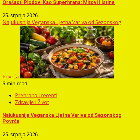
Orašasti Plodovi Kao Superhrana: Mitovi i Istine
25. srpnja 2026.
Najukusnija Veganska Ljetna Variva od Sezonskog
Povrća
5 min read
Prehrana i recepti
Zdravlje i Život
Najukusnija Veganska Ljetna Variva od Sezonskog
Povrća
25. srpnja 2026.