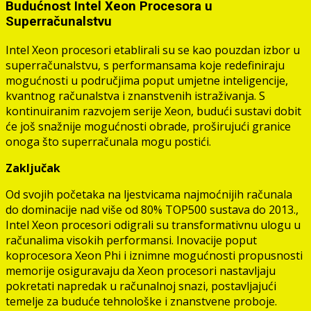
Budućnost Intel Xeon Procesora u
Superračunalstvu
Intel Xeon procesori etablirali su se kao pouzdan izbor u
superračunalstvu, s performansama koje redefiniraju
mogućnosti u područjima poput umjetne inteligencije,
kvantnog računalstva i znanstvenih istraživanja. S
kontinuiranim razvojem serije Xeon, budući sustavi dobit
će još snažnije mogućnosti obrade, proširujući granice
onoga što superračunala mogu postići.
Zaključak
Od svojih početaka na ljestvicama najmoćnijih računala
do dominacije nad više od 80% TOP500 sustava do 2013.,
Intel Xeon procesori odigrali su transformativnu ulogu u
računalima visokih performansi. Inovacije poput
koprocesora Xeon Phi i iznimne mogućnosti propusnosti
memorije osiguravaju da Xeon procesori nastavljaju
pokretati napredak u računalnoj snazi, postavljajući
temelje za buduće tehnološke i znanstvene proboje.