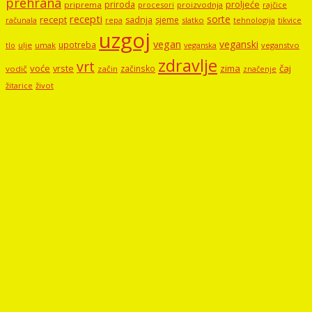
prehrana
proljeće
priroda
priprema
procesori
proizvodnja
rajčice
recepti
sorte
recept
sadnja
sjeme
računala
repa
slatko
tehnologija
tikvice
uzgoj
vegan
veganski
upotreba
tlo
ulje
umak
veganstvo
veganska
zdravlje
vrt
voće
vrste
zima
čaj
začinsko
vodič
začin
značenje
žitarice
život