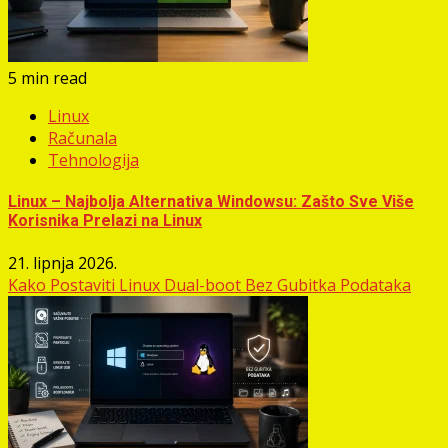
5 min read
Linux
Računala
Tehnologija
Linux – Najbolja Alternativa Windowsu: Zašto Sve Više
Korisnika Prelazi na Linux
21. lipnja 2026.
Kako Postaviti Linux Dual-boot Bez Gubitka Podataka