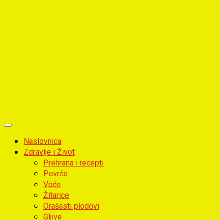
Primary
Menu
Naslovnica
Zdravlje i Život
Prehrana i recepti
Povrće
Voće
Žitarice
Orašasti plodovi
Gljive