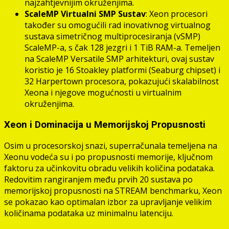
najzahtjevnijim okruženjima.
ScaleMP Virtualni SMP Sustav
: Xeon procesori
također su omogućili rad inovativnog virtualnog
sustava simetričnog multiprocesiranja (vSMP)
ScaleMP-a, s čak 128 jezgri i 1 TiB RAM-a. Temeljen
na ScaleMP Versatile SMP arhitekturi, ovaj sustav
koristio je 16 Stoakley platformi (Seaburg chipset) i
32 Harpertown procesora, pokazujući skalabilnost
Xeona i njegove mogućnosti u virtualnim
okruženjima.
Xeon i Dominacija u Memorijskoj Propusnosti
Osim u procesorskoj snazi, superračunala temeljena na
Xeonu vodeća su i po propusnosti memorije, ključnom
faktoru za učinkovitu obradu velikih količina podataka.
Redovitim rangiranjem među prvih 20 sustava po
memorijskoj propusnosti na STREAM benchmarku, Xeon
se pokazao kao optimalan izbor za upravljanje velikim
količinama podataka uz minimalnu latenciju.