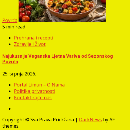
Povrća
5 min read
Prehrana i recepti
Zdravlje i Život
Najukusnija Veganska Ljetna Variva od Sezonskog
Povrća
25. srpnja 2026.
Portal Limun – O Nama
Politika privatnosti
Kontaktirajte nas
Facebook
Copyright © Sva Prava Pridržana
|
DarkNews
by AF
themes.