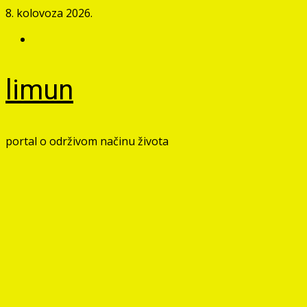
Skip
8. kolovoza 2026.
to
Facebook
content
limun
portal o održivom načinu života