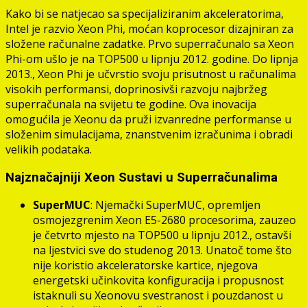
Kako bi se natjecao sa specijaliziranim akceleratorima,
Intel je razvio Xeon Phi, moćan koprocesor dizajniran za
složene računalne zadatke. Prvo superračunalo sa Xeon
Phi-om ušlo je na TOP500 u lipnju 2012. godine. Do lipnja
2013., Xeon Phi je učvrstio svoju prisutnost u računalima
visokih performansi, doprinosivši razvoju najbržeg
superračunala na svijetu te godine. Ova inovacija
omogućila je Xeonu da pruži izvanredne performanse u
složenim simulacijama, znanstvenim izračunima i obradi
velikih podataka.
Najznačajniji Xeon Sustavi u Superračunalima
SuperMUC
: Njemački SuperMUC, opremljen
osmojezgrenim Xeon E5-2680 procesorima, zauzeo
je četvrto mjesto na TOP500 u lipnju 2012., ostavši
na ljestvici sve do studenog 2013. Unatoč tome što
nije koristio akceleratorske kartice, njegova
energetski učinkovita konfiguracija i propusnost
istaknuli su Xeonovu svestranost i pouzdanost u