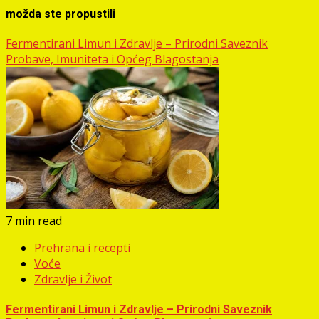
možda ste propustili
Fermentirani Limun i Zdravlje – Prirodni Saveznik
Probave, Imuniteta i Općeg Blagostanja
7 min read
Prehrana i recepti
Voće
Zdravlje i Život
Fermentirani Limun i Zdravlje – Prirodni Saveznik