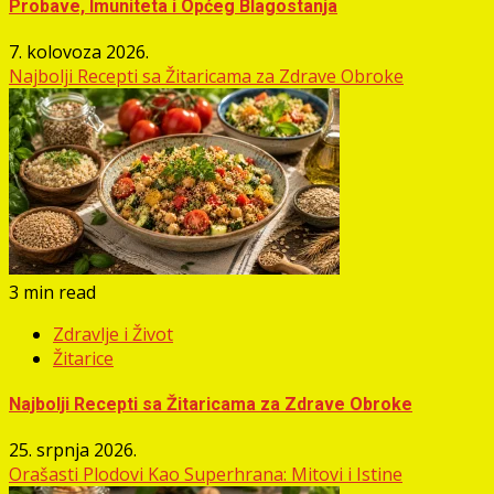
Probave, Imuniteta i Općeg Blagostanja
7. kolovoza 2026.
Najbolji Recepti sa Žitaricama za Zdrave Obroke
3 min read
Zdravlje i Život
Žitarice
Najbolji Recepti sa Žitaricama za Zdrave Obroke
25. srpnja 2026.
Orašasti Plodovi Kao Superhrana: Mitovi i Istine