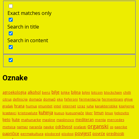
Exact matches only
Search in title
Search in content
Oznake
bilje
agroekologija
alkohol
biljna
benz
biljni
bitcoin
blockchain
chilli
biljke
domaći
eko
gljive
citrus
definicija
domaća
feferoni
fermentacija
fermentirani
hrana
grašak
imunitet
intel
internet
izraz
juha
karakteristike
humus
kiseljenje
kuhinja
limun
kupus
kupusnjače
liker
linux
ljekovito
krastavci
kriptovalute
ljute
ljeto
mediteran
mahunarke
masline
maslinovo
mercedes
menta
organski
održivost
metvica
namaz
navike
orašasti
naranča
os
paprike
povijest
papričice
povrće
prednosti
permakultura
plodored
plodovi