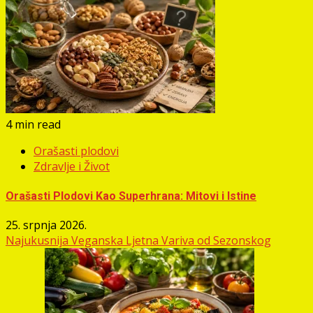
4 min read
Orašasti plodovi
Zdravlje i Život
Orašasti Plodovi Kao Superhrana: Mitovi i Istine
25. srpnja 2026.
Najukusnija Veganska Ljetna Variva od Sezonskog