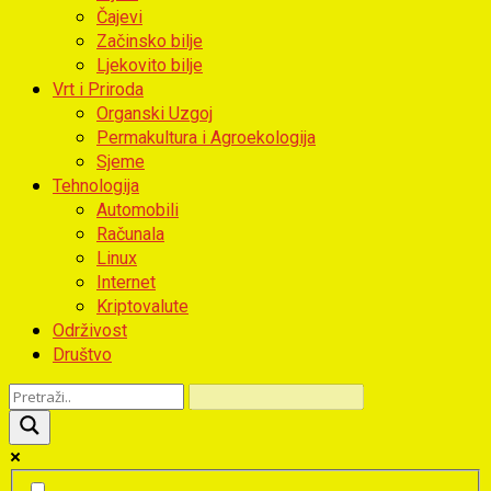
Čajevi
Začinsko bilje
Ljekovito bilje
Vrt i Priroda
Organski Uzgoj
Permakultura i Agroekologija
Sjeme
Tehnologija
Automobili
Računala
Linux
Internet
Kriptovalute
Održivost
Društvo