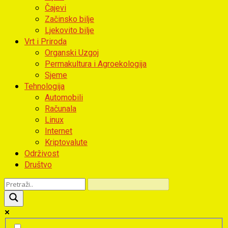
Čajevi
Začinsko bilje
Ljekovito bilje
Vrt i Priroda
Organski Uzgoj
Permakultura i Agroekologija
Sjeme
Tehnologija
Automobili
Računala
Linux
Internet
Kriptovalute
Održivost
Društvo