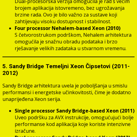
Dual-procesorska verzija omogućila je rad s većim
brojem aplikacija istovremeno, bez ugrožavanja
brzine rada. Ovo je bilo važno za sustave koji
zahtijevaju visoku dostupnost i stabilnost.
Four processor Nehalem-based Xeon (2010)
S četvorostrukom podrškom, Nehalem arhitektura
omogućila je snažnu obradu podataka i brzo
rješavanje velikih zadataka u stvarnom vremenu.
5. Sandy Bridge Temeljni Xeon Čipsetovi (2011-
2012)
Sandy Bridge arhitektura uvela je poboljšanja u smislu
performansi i energetske učinkovitosti, čime je dodatno
unaprijeđena Xeon serija.
Single processor Sandy Bridge-based Xeon (2011)
Uveo podršku za AVX instrukcije, omogućujući bolje
performanse kod aplikacija koje koriste intenzivne
izračune.