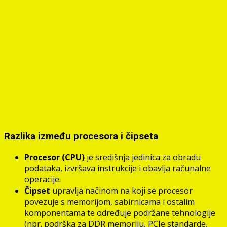
Razlika između procesora i čipseta
Procesor (CPU)
je središnja jedinica za obradu
podataka, izvršava instrukcije i obavlja računalne
operacije.
Čipset
upravlja načinom na koji se procesor
povezuje s memorijom, sabirnicama i ostalim
komponentama te određuje podržane tehnologije
(npr. podrška za DDR memoriju, PCIe standarde,