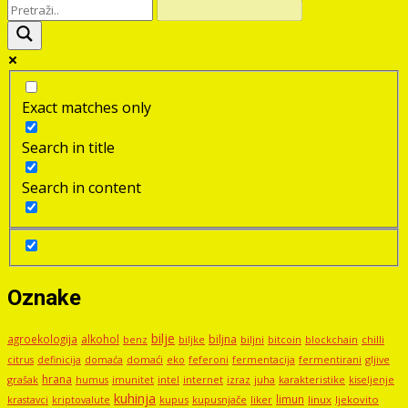
Exact matches only
Search in title
Search in content
Oznake
bilje
agroekologija
alkohol
biljna
benz
biljni
bitcoin
blockchain
chilli
biljke
domaći
eko
gljive
citrus
definicija
domaća
feferoni
fermentacija
fermentirani
hrana
grašak
imunitet
intel
internet
izraz
juha
karakteristike
humus
kiseljenje
kuhinja
limun
kupus
kupusnjače
liker
linux
ljekovito
krastavci
kriptovalute