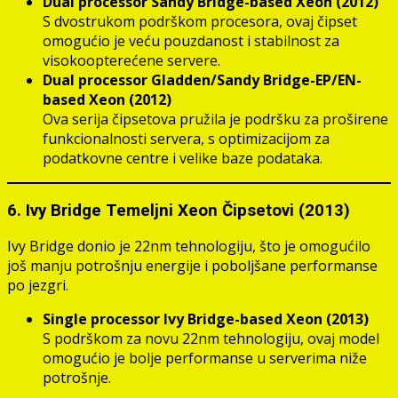
Dual processor Sandy Bridge-based Xeon (2012)
S dvostrukom podrškom procesora, ovaj čipset
omogućio je veću pouzdanost i stabilnost za
visokoopterećene servere.
Dual processor Gladden/Sandy Bridge-EP/EN-
based Xeon (2012)
Ova serija čipsetova pružila je podršku za proširene
funkcionalnosti servera, s optimizacijom za
podatkovne centre i velike baze podataka.
6. Ivy Bridge Temeljni Xeon Čipsetovi (2013)
Ivy Bridge donio je 22nm tehnologiju, što je omogućilo
još manju potrošnju energije i poboljšane performanse
po jezgri.
Single processor Ivy Bridge-based Xeon (2013)
S podrškom za novu 22nm tehnologiju, ovaj model
omogućio je bolje performanse u serverima niže
potrošnje.