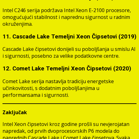
Intel C246 serija podržava Intel Xeon E-2100 procesore,
omogućujući stabilnost i naprednu sigurnost u radnim
okruženjima.
11. Cascade Lake Temeljni Xeon Čipsetovi (2019)
Cascade Lake čipsetovi donijeli su poboljšanja u smislu AI
i sigurnosti, posebno za velike podatkovne centre.
12. Comet Lake Temeljni Xeon Čipsetovi (2020)
Comet Lake serija nastavlja tradiciju energetske
učinkovitosti, s dodatnim poboljšanjima u
performansama i sigurnosti.
Zaključak
Intel Xeon čipsetovi kroz godine prošli su nevjerojatan
napredak, od prvih dvoprocesorskih P6 modela do
naprednih Cascade Lake i Comet Lake čipsetova. Svaka