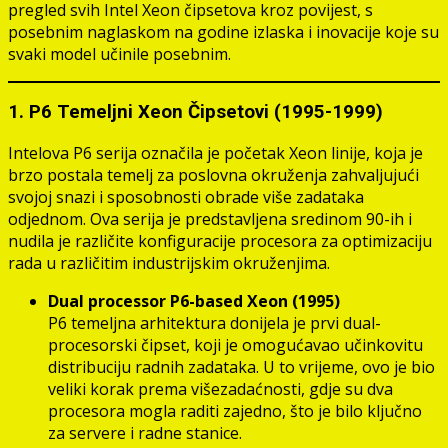
pregled svih Intel Xeon čipsetova kroz povijest, s
posebnim naglaskom na godine izlaska i inovacije koje su
svaki model učinile posebnim.
1. P6 Temeljni Xeon Čipsetovi (1995-1999)
Intelova P6 serija označila je početak Xeon linije, koja je
brzo postala temelj za poslovna okruženja zahvaljujući
svojoj snazi i sposobnosti obrade više zadataka
odjednom. Ova serija je predstavljena sredinom 90-ih i
nudila je različite konfiguracije procesora za optimizaciju
rada u različitim industrijskim okruženjima.
Dual processor P6-based Xeon (1995)
P6 temeljna arhitektura donijela je prvi dual-
procesorski čipset, koji je omogućavao učinkovitu
distribuciju radnih zadataka. U to vrijeme, ovo je bio
veliki korak prema višezadaćnosti, gdje su dva
procesora mogla raditi zajedno, što je bilo ključno
za servere i radne stanice.