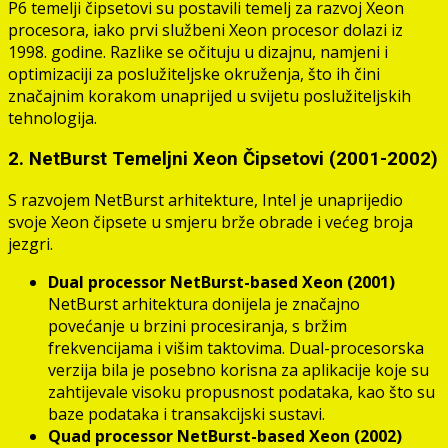
P6 temelji čipsetovi su postavili temelj za razvoj Xeon
procesora, iako prvi službeni Xeon procesor dolazi iz
1998. godine. Razlike se očituju u dizajnu, namjeni i
optimizaciji za poslužiteljske okruženja, što ih čini
značajnim korakom unaprijed u svijetu poslužiteljskih
tehnologija.
2. NetBurst Temeljni Xeon Čipsetovi (2001-2002)
S razvojem NetBurst arhitekture, Intel je unaprijedio
svoje Xeon čipsete u smjeru brže obrade i većeg broja
jezgri.
Dual processor NetBurst-based Xeon (2001)
NetBurst arhitektura donijela je značajno
povećanje u brzini procesiranja, s bržim
frekvencijama i višim taktovima. Dual-procesorska
verzija bila je posebno korisna za aplikacije koje su
zahtijevale visoku propusnost podataka, kao što su
baze podataka i transakcijski sustavi.
Quad processor NetBurst-based Xeon (2002)