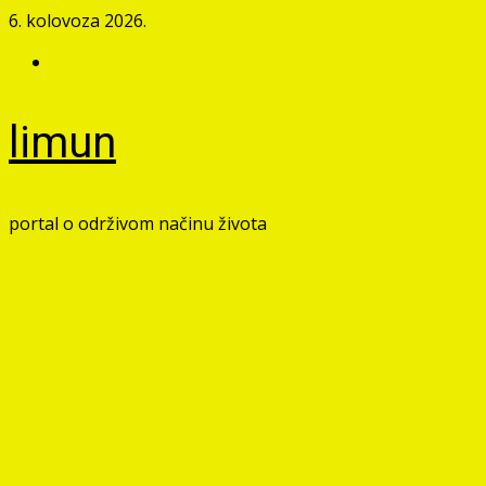
Skip
6. kolovoza 2026.
to
Facebook
content
limun
portal o održivom načinu života