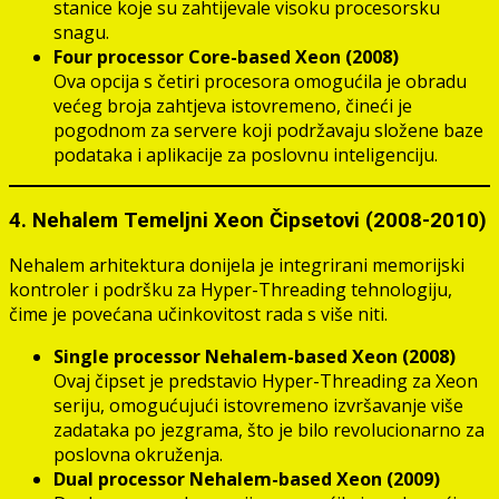
stanice koje su zahtijevale visoku procesorsku
snagu.
Four processor Core-based Xeon (2008)
Ova opcija s četiri procesora omogućila je obradu
većeg broja zahtjeva istovremeno, čineći je
pogodnom za servere koji podržavaju složene baze
podataka i aplikacije za poslovnu inteligenciju.
4. Nehalem Temeljni Xeon Čipsetovi (2008-2010)
Nehalem arhitektura donijela je integrirani memorijski
kontroler i podršku za Hyper-Threading tehnologiju,
čime je povećana učinkovitost rada s više niti.
Single processor Nehalem-based Xeon (2008)
Ovaj čipset je predstavio Hyper-Threading za Xeon
seriju, omogućujući istovremeno izvršavanje više
zadataka po jezgrama, što je bilo revolucionarno za
poslovna okruženja.
Dual processor Nehalem-based Xeon (2009)