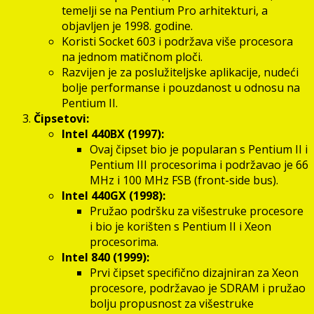
temelji se na Pentium Pro arhitekturi, a
objavljen je 1998. godine.
Koristi Socket 603 i podržava više procesora
na jednom matičnom ploči.
Razvijen je za poslužiteljske aplikacije, nudeći
bolje performanse i pouzdanost u odnosu na
Pentium II.
Čipsetovi:
Intel 440BX (1997):
Ovaj čipset bio je popularan s Pentium II i
Pentium III procesorima i podržavao je 66
MHz i 100 MHz FSB (front-side bus).
Intel 440GX (1998):
Pružao podršku za višestruke procesore
i bio je korišten s Pentium II i Xeon
procesorima.
Intel 840 (1999):
Prvi čipset specifično dizajniran za Xeon
procesore, podržavao je SDRAM i pružao
bolju propusnost za višestruke