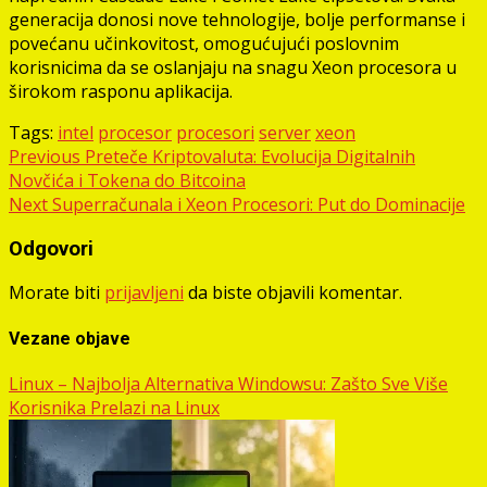
generacija donosi nove tehnologije, bolje performanse i
povećanu učinkovitost, omogućujući poslovnim
korisnicima da se oslanjaju na snagu Xeon procesora u
širokom rasponu aplikacija.
Tags:
intel
procesor
procesori
server
xeon
Post
Previous
Preteče Kriptovaluta: Evolucija Digitalnih
Novčića i Tokena do Bitcoina
navigation
Next
Superračunala i Xeon Procesori: Put do Dominacije
Odgovori
Morate biti
prijavljeni
da biste objavili komentar.
Vezane objave
Linux – Najbolja Alternativa Windowsu: Zašto Sve Više
Korisnika Prelazi na Linux