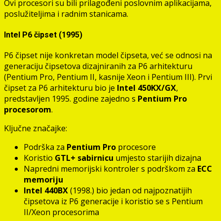
Ovi procesori su bili prilagođeni poslovnim aplikacijama,
poslužiteljima i radnim stanicama.
Intel P6 čipset (1995)
P6 čipset nije konkretan model čipseta, već se odnosi na
generaciju čipsetova dizajniranih za P6 arhitekturu
(Pentium Pro, Pentium II, kasnije Xeon i Pentium III). Prvi
čipset za P6 arhitekturu bio je
Intel 450KX/GX
,
predstavljen 1995. godine zajedno s
Pentium Pro
procesorom
.
Ključne značajke:
Podrška za
Pentium Pro
procesore
Koristio
GTL+ sabirnicu
umjesto starijih dizajna
Napredni memorijski kontroler s podrškom za
ECC
memoriju
Intel 440BX
(1998.) bio jedan od najpoznatijih
čipsetova iz P6 generacije i koristio se s Pentium
II/Xeon procesorima