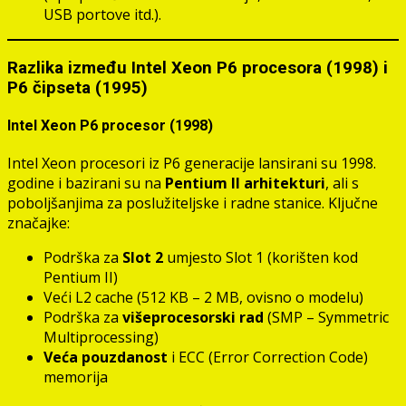
USB portove itd.).
Razlika između Intel Xeon P6 procesora (1998) i
P6 čipseta (1995)
Intel Xeon P6 procesor (1998)
Intel Xeon procesori iz P6 generacije lansirani su 1998.
godine i bazirani su na
Pentium II arhitekturi
, ali s
poboljšanjima za poslužiteljske i radne stanice. Ključne
značajke:
Podrška za
Slot 2
umjesto Slot 1 (korišten kod
Pentium II)
Veći L2 cache (512 KB – 2 MB, ovisno o modelu)
Podrška za
višeprocesorski rad
(SMP – Symmetric
Multiprocessing)
Veća pouzdanost
i ECC (Error Correction Code)
memorija