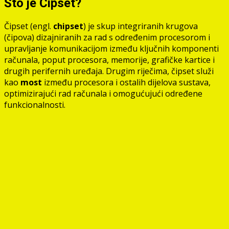
Što je Čipset?
Čipset (engl.
chipset
) je skup integriranih krugova
(čipova) dizajniranih za rad s određenim procesorom i
upravljanje komunikacijom između ključnih komponenti
računala, poput procesora, memorije, grafičke kartice i
drugih perifernih uređaja. Drugim riječima, čipset služi
kao
most
između procesora i ostalih dijelova sustava,
optimizirajući rad računala i omogućujući određene
funkcionalnosti.