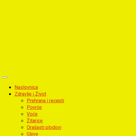
Primary
Menu
Naslovnica
Zdravlje i Život
Prehrana i recepti
Povrće
Voće
Žitarice
Orašasti plodovi
Gljive