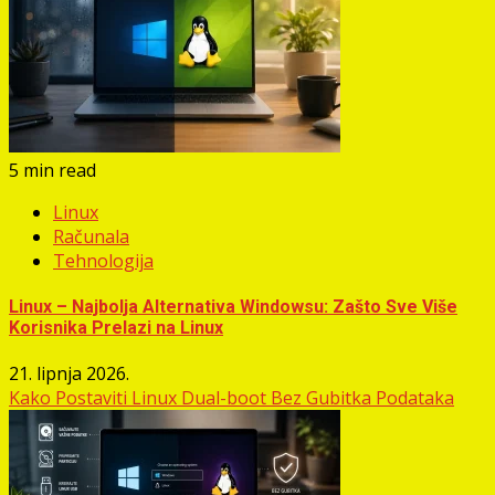
5 min read
Linux
Računala
Tehnologija
Linux – Najbolja Alternativa Windowsu: Zašto Sve Više
Korisnika Prelazi na Linux
21. lipnja 2026.
Kako Postaviti Linux Dual-boot Bez Gubitka Podataka