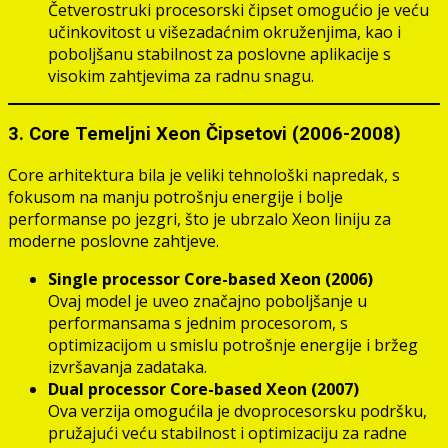
Četverostruki procesorski čipset omogućio je veću
učinkovitost u višezadaćnim okruženjima, kao i
poboljšanu stabilnost za poslovne aplikacije s
visokim zahtjevima za radnu snagu.
3. Core Temeljni Xeon Čipsetovi (2006-2008)
Core arhitektura bila je veliki tehnološki napredak, s
fokusom na manju potrošnju energije i bolje
performanse po jezgri, što je ubrzalo Xeon liniju za
moderne poslovne zahtjeve.
Single processor Core-based Xeon (2006)
Ovaj model je uveo značajno poboljšanje u
performansama s jednim procesorom, s
optimizacijom u smislu potrošnje energije i bržeg
izvršavanja zadataka.
Dual processor Core-based Xeon (2007)
Ova verzija omogućila je dvoprocesorsku podršku,
pružajući veću stabilnost i optimizaciju za radne