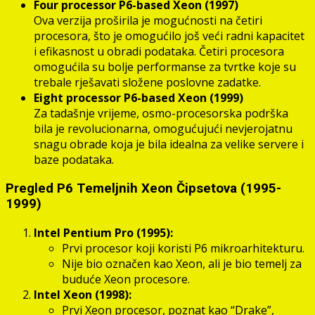
Four processor P6-based Xeon (1997)
Ova verzija proširila je mogućnosti na četiri
procesora, što je omogućilo još veći radni kapacitet
i efikasnost u obradi podataka. Četiri procesora
omogućila su bolje performanse za tvrtke koje su
trebale rješavati složene poslovne zadatke.
Eight processor P6-based Xeon (1999)
Za tadašnje vrijeme, osmo-procesorska podrška
bila je revolucionarna, omogućujući nevjerojatnu
snagu obrade koja je bila idealna za velike servere i
baze podataka.
Pregled P6 Temeljnih Xeon Čipsetova (1995-
1999)
Intel Pentium Pro (1995):
Prvi procesor koji koristi P6 mikroarhitekturu.
Nije bio označen kao Xeon, ali je bio temelj za
buduće Xeon procesore.
Intel Xeon (1998):
Prvi Xeon procesor, poznat kao “Drake”,