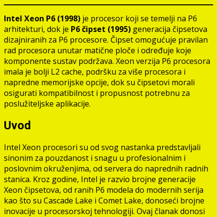
Intel Xeon P6 (1998)
je procesor koji se temelji na P6
arhitekturi, dok je
P6 čipset (1995)
generacija čipsetova
dizajniranih za P6 procesore. Čipset omogućuje pravilan
rad procesora unutar matične ploče i određuje koje
komponente sustav podržava. Xeon verzija P6 procesora
imala je bolji L2 cache, podršku za više procesora i
napredne memorijske opcije, dok su čipsetovi morali
osigurati kompatibilnost i propusnost potrebnu za
poslužiteljske aplikacije.
Uvod
Intel Xeon procesori su od svog nastanka predstavljali
sinonim za pouzdanost i snagu u profesionalnim i
poslovnim okruženjima, od servera do naprednih radnih
stanica. Kroz godine, Intel je razvio brojne generacije
Xeon čipsetova, od ranih P6 modela do modernih serija
kao što su Cascade Lake i Comet Lake, donoseći brojne
inovacije u procesorskoj tehnologiji. Ovaj članak donosi