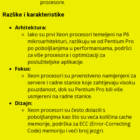
procesore.
Razlike i karakteristike
Arhitektura:
Iako su prvi Xeon procesori temeljeni na P6
mikroarhitekturi, razlikuju se od Pentium Pro
po poboljšanjima u performansama, podršci
za više procesora i optimizaciji za
poslužiteljske aplikacije.
Fokus:
Xeon procesori su prvenstveno namijenjeni za
servere i radne stanice koje zahtijevaju visoku
pouzdanost, dok su Pentium Pro bili više
usmjereni na radne stanice.
Dizajn:
Xeon procesori su često dolazili s
poboljšanjima kao što su veća količina cache
memorije, podrška za ECC (Error-Correcting
Code) memoriju i veći broj jezgri.