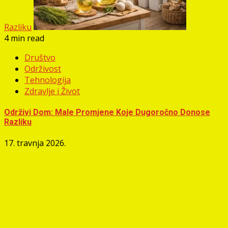
Razliku
4 min read
Društvo
Održivost
Tehnologija
Zdravlje i Život
Održivi Dom: Male Promjene Koje Dugoročno Donose
Razliku
17. travnja 2026.